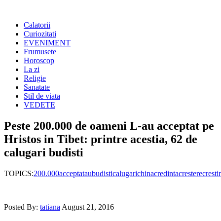
Calatorii
Curiozitati
EVENIMENT
Frumusete
Horoscop
La zi
Religie
Sanatate
Stil de viata
VEDETE
Peste 200.000 de oameni L-au acceptat pe
Hristos in Tibet: printre acestia, 62 de
calugari budisti
TOPICS:
200.000
acceptat
au
budisti
calugari
china
credinta
crestere
cresti
Posted By:
tatiana
August 21, 2016