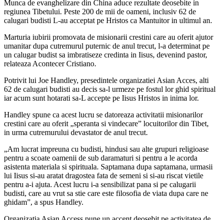
Munca de evanghelizare din China aduce rezultate deosebite in
regiunea Tibetului. Peste 200 de mii de oameni, inclusiv 62 de
calugari budisti L-au acceptat pe Hristos ca Mantuitor in ultimul an.
Marturia iubirii promovata de misionarii crestini care au oferit ajutor
umanitar dupa cutremurul puternic de anul trecut, l-a determinat pe
un calugar budist sa imbratiseze credinta in Iisus, devenind pastor,
relateaza Acontecer Cristiano.
Potrivit lui Joe Handley, presedintele organizatiei Asian Acces, alti
62 de calugari budisti au decis sa-l urmeze pe fostul lor ghid spiritual
iar acum sunt hotarati sa-L accepte pe Iisus Hristos in inima lor.
Handley spune ca acest lucru se datoreaza activitatii misionarilor
crestini care au oferit „speranta si vindecare” locuitorilor din Tibet,
in urma cutremurului devastator de anul trecut.
„Am lucrat impreuna cu budisti, hindusi sau alte grupuri religioase
pentru a scoate oamenii de sub daramaturi si pentru a le acorda
asistenta materiala si spirituala. Saptamana dupa saptamana, urmasii
lui Iisus si-au aratat dragostea fata de semeni si si-au riscat vietile
pentru a-i ajuta. Acest lucru i-a sensibilizat pana si pe calugarii
budisti, care au vrut sa stie care este filosofia de viata dupa care ne
ghidam”, a spus Handley.
Organizatia Asian Access pune un accent deosebit pe activitatea de