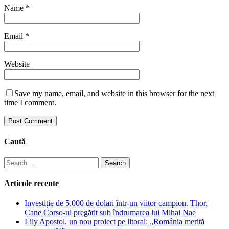
Name
*
Email
*
Website
Save my name, email, and website in this browser for the next
time I comment.
Caută
Search
for:
Articole recente
Investiție de 5.000 de dolari într-un viitor campion. Thor,
Cane Corso-ul pregătit sub îndrumarea lui Mihai Nae
Lily Apostol, un nou proiect pe litoral: „România merită