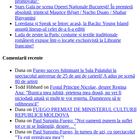
promovată!”
Stars Gala pe scena Operei Naționale București! În premieră
absolută: tripticul Maurice Béjart / Nacho Duato / Shahar
Binyamini
Loredana și Speak se întorc acasă, la Bacău: Young Island
anunță lineup-ul celei de-a 6-a ediții
Lada de zestre la Paris: costume și textile tradiționale
românești expuse într-o locație exclusivistă la Librairie
française!
Comentarii recente
Dana
on
Fuego succes fulminant la Sala Palatului la
spectacolul aniversar de 25 de ani de carieră! A adus pe scenă
80 de artiști
Todd Hibbard
on
Fostul Principe Nicolae, despre Regina
Ana: ”Bunica mea iubită, prietena mea dragă, nu vei fi
niciodată uitată şi mulţi te vor regreta. Dumnezeu să te
odihnească”
Dana
on
FUEGO PREMIAT DE MINISTERUL CULTURII
REPUBLICII MOLDOVA
Dana
on
Paul Surugiu-Fuego: ”Noi oamenii punem la suflet
tot ce ni se întâmplă, despre…”
Dana
on
Paul Surugiu-Fuego, în turneu de azi, cu spectacolul
”Tu ești primăvara mea”!