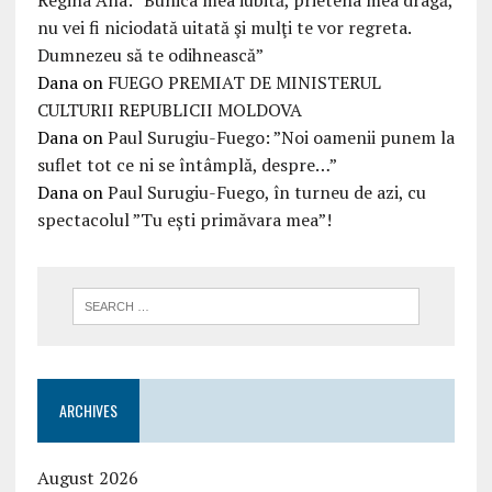
Regina Ana: ”Bunica mea iubită, prietena mea dragă,
nu vei fi niciodată uitată şi mulţi te vor regreta.
Dumnezeu să te odihnească”
Dana
on
FUEGO PREMIAT DE MINISTERUL
CULTURII REPUBLICII MOLDOVA
Dana
on
Paul Surugiu-Fuego: ”Noi oamenii punem la
suflet tot ce ni se întâmplă, despre…”
Dana
on
Paul Surugiu-Fuego, în turneu de azi, cu
spectacolul ”Tu ești primăvara mea”!
ARCHIVES
August 2026