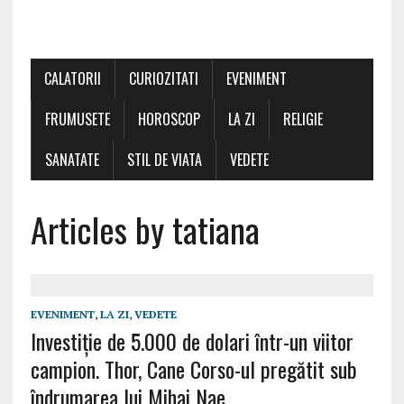
CALATORII
CURIOZITATI
EVENIMENT
FRUMUSETE
HOROSCOP
LA ZI
RELIGIE
SANATATE
STIL DE VIATA
VEDETE
Articles by tatiana
EVENIMENT
,
LA ZI
,
VEDETE
Investiție de 5.000 de dolari într-un viitor
campion. Thor, Cane Corso-ul pregătit sub
îndrumarea lui Mihai Nae