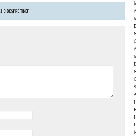
A
IC DESPRE TINE!"
A