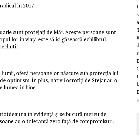
 radical în 2017
s
a
anuarie sunt protejați de Măr. Aceste persoane sunt
R
ul lor în viață este să își găsească echilibrul.
d
eclintit.
r
le lumii, oferă persoanelor născute sub protecția lui
de optimism. În plus, nativii ocrotiți de Stejar au o
l
e lumea în bine.
s
întotdeauna în evidență și se bucură mereu de
ersoane au o toleranță zero față de compromisuri.