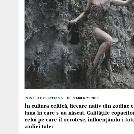
POSTED BY:
TATIANA
DECEMBER 27, 2016
În cultura celtică, fiecare nativ din zodiac 
luna în care s-au născut. Calitățile copacil
celui pe care îl ocrotesc, înfluențându-i to
zodiei tale: