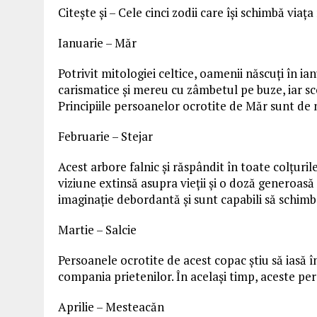
Citește și – Cele cinci zodii care își schimbă viața
Ianuarie – Măr
Potrivit mitologiei celtice, oamenii născuți în i
carismatice și mereu cu zâmbetul pe buze, iar scop
Principiile persoanelor ocrotite de Măr sunt de n
Februarie – Stejar
Acest arbore falnic și răspândit în toate colțuri
viziune extinsă asupra vieții și o doză generoasă 
imaginație debordantă și sunt capabili să schimb
Martie – Salcie
Persoanele ocrotite de acest copac știu să iasă 
compania prietenilor. În același timp, aceste p
Aprilie – Mesteacăn