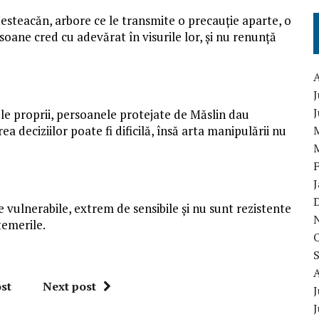
 Mesteacăn, arbore ce le transmite o precauție aparte, o
soane cred cu adevărat în visurile lor, și nu renunță
J
le proprii, persoanele protejate de Măslin dau
deciziilor poate fi dificilă, însă arta manipulării nu
 vulnerabile, extrem de sensibile și nu sunt rezistente
 temerile.
st
Next post
J