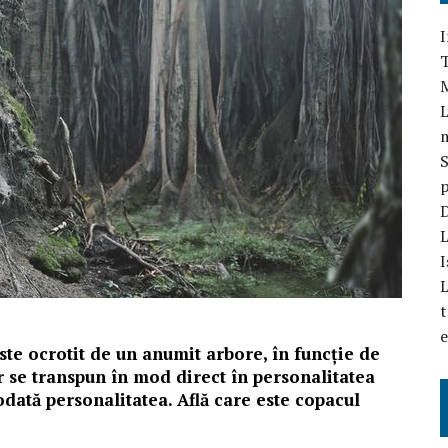
I
T
L
S
p
D
L
I
L
t
e
este ocrotit de un anumit arbore, în funcție de
or se transpun în mod direct în personalitatea
todată personalitatea. Află care este copacul