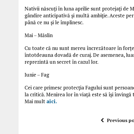
Nativii născuți în luna aprilie sunt protejați de
gândire anticipativă și multă ambiție. Aceste per
până ce nu și le împlinesc.
Mai – Măslin
Cu toate că nu sunt mereu încrezătoare în forțe
întotdeauna dovadă de curaj. De asemenea, luarea 
reprezintă un secret în cazul lor.
Iunie – Fag
Cei care primesc protecția Fagului sunt persoane
la critică. Menirea lor în viață este să își învingă
Mai mult
aici.
Previous po