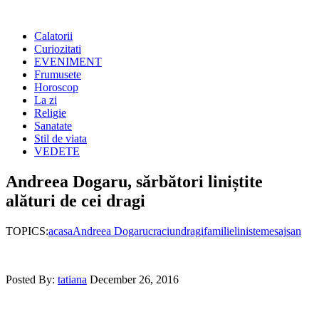
Calatorii
Curiozitati
EVENIMENT
Frumusete
Horoscop
La zi
Religie
Sanatate
Stil de viata
VEDETE
Andreea Dogaru, sărbători liniștite
alături de cei dragi
TOPICS:
acasa
Andreea Dogaru
craciun
dragi
familie
liniste
mesaj
san
Posted By:
tatiana
December 26, 2016