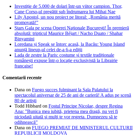
Investiție de 5.000 de dolari într-un viitor campion. Thor,
Cane Corso-ul pregătit sub îndrumarea lui Mihai Nae
Lily Apostol, un nou proiect pe litoral: „România merită
promovată!”
Stars Gala pe scena Operei Naționale București! În premieră
absolută: tripticul Maurice Béjart / Nacho Duato / Shahar
Binyamini
Loredana și Speak se întorc acasă, la Bacău: Young Island
anunță lineup-ul celei de-a 6-a ediții
Lada de zestre la Paris: costume și textile tradiționale
românești expuse într-o locație exclusivistă la Librairie
française!
Comentarii recente
Dana
on
Fuego succes fulminant la Sala Palatului la
spectacolul aniversar de 25 de ani de carieră! A adus pe scenă
80 de artiști
Todd Hibbard
on
Fostul Principe Nicolae, despre Regina
Ana: ”Bunica mea iubită, prietena mea dragă, nu vei fi
niciodată uitată şi mulţi te vor regreta. Dumnezeu să te
odihnească”
Dana
on
FUEGO PREMIAT DE MINISTERUL CULTURII
REPUBLICII MOLDOVA