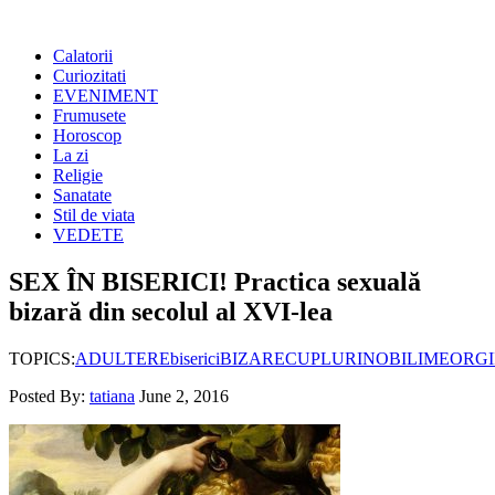
Calatorii
Curiozitati
EVENIMENT
Frumusete
Horoscop
La zi
Religie
Sanatate
Stil de viata
VEDETE
SEX ÎN BISERICI! Practica sexuală
bizară din secolul al XVI-lea
TOPICS:
ADULTERE
biserici
BIZARE
CUPLURI
NOBILIME
ORGI
Posted By:
tatiana
June 2, 2016