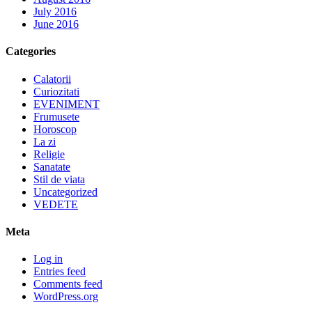
July 2016
June 2016
Categories
Calatorii
Curiozitati
EVENIMENT
Frumusete
Horoscop
La zi
Religie
Sanatate
Stil de viata
Uncategorized
VEDETE
Meta
Log in
Entries feed
Comments feed
WordPress.org