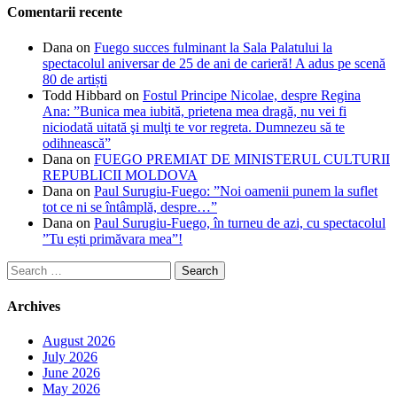
Comentarii recente
Dana
on
Fuego succes fulminant la Sala Palatului la
spectacolul aniversar de 25 de ani de carieră! A adus pe scenă
80 de artiști
Todd Hibbard
on
Fostul Principe Nicolae, despre Regina
Ana: ”Bunica mea iubită, prietena mea dragă, nu vei fi
niciodată uitată şi mulţi te vor regreta. Dumnezeu să te
odihnească”
Dana
on
FUEGO PREMIAT DE MINISTERUL CULTURII
REPUBLICII MOLDOVA
Dana
on
Paul Surugiu-Fuego: ”Noi oamenii punem la suflet
tot ce ni se întâmplă, despre…”
Dana
on
Paul Surugiu-Fuego, în turneu de azi, cu spectacolul
”Tu ești primăvara mea”!
Search
for:
Archives
August 2026
July 2026
June 2026
May 2026