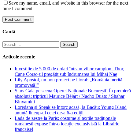
Save my name, email, and website in this browser for the next
time I comment.
Caută
Search
for:
Articole recente
Investiție de 5.000 de dolari într-un viitor campion. Thor,
Cane Corso-ul pregătit sub îndrumarea lui Mihai Nae
Lily Apostol, un nou proiect pe litoral: „România merită
promovată!”
Stars Gala pe scena Operei Naționale București! În premieră
absolută: tripticul Maurice Béjart / Nacho Duato / Shahar
Binyamini
Loredana și Speak se întorc acasă, la Bacău: Young Island
anunță lineup-ul celei de-a 6-a ediții
Lada de zestre la Paris: costume și textile tradiționale
românești expuse într-o locație exclusivistă la Librairie
française!