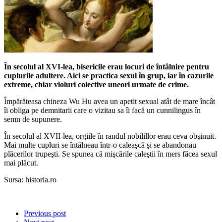
În secolul al XVI-lea, bisericile erau locuri de întâlnire pentru
cuplurile adultere. Aici se practica sexul în grup, iar în cazurile
extreme, chiar violuri colective uneori urmate de crime.
Împărăteasa chineza Wu Hu avea un apetit sexual atât de mare încât
îi obliga pe demnitarii care o vizitau sa îi facă un cunnilingus în
semn de supunere.
În secolul al XVII-lea, orgiile în randul nobilillor erau ceva obşinuit.
Mai multe cupluri se întâlneau într-o caleaşcă şi se abandonau
plăcerilor trupeşti. Se spunea că mişcările caleştii în mers făcea sexul
mai plăcut.
Sursa: historia.ro
Previous post