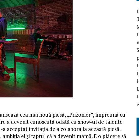
I
T
L
S
p
D
L
I
L
t
e
i lansează cea mai nouă piesă, „Prizonier”, împreună cu
care a devenit cunoscută odată cu show-ul de talente
-a acceptat invitația de a colabora la această piesă.
, ambiția ei și faptul că a devenit mamă. E o plăcere să