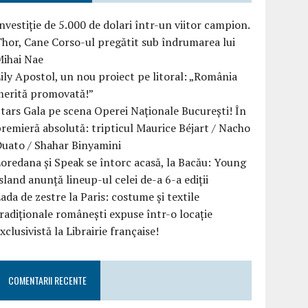
nvestiție de 5.000 de dolari într-un viitor campion.
hor, Cane Corso-ul pregătit sub îndrumarea lui
Mihai Nae
ily Apostol, un nou proiect pe litoral: „România
merită promovată!”
tars Gala pe scena Operei Naționale București! În
remieră absolută: tripticul Maurice Béjart / Nacho
uato / Shahar Binyamini
oredana și Speak se întorc acasă, la Bacău: Young
sland anunță lineup-ul celei de-a 6-a ediții
ada de zestre la Paris: costume și textile
radiționale românești expuse într-o locație
xclusivistă la Librairie française!
COMENTARII RECENTE