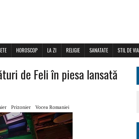
ETE
HOROSCOP
LA ZI
RELIGIE
SANATATE
STIL DE VI
uri de Feli în piesa lansată
nier
Prizonier
Vocea Romaniei