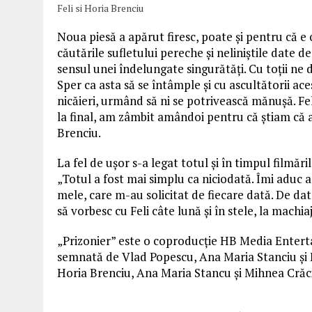
Feli si Horia Brenciu
Noua piesă a apărut firesc, poate și pentru că e o
căutările sufletului pereche și neliniștile date d
sensul unei îndelungate singurătăți. Cu toții ne 
Sper ca asta să se întâmple și cu ascultătorii ace
nicăieri, urmând să ni se potrivească mănușă. Fe
la final, am zâmbit amândoi pentru că știam că a
Brenciu.
La fel de ușor s-a legat totul și în timpul filmă
„Totul a fost mai simplu ca niciodată. Îmi aduc 
mele, care m-au solicitat de fiecare dată. De dat
să vorbesc cu Feli câte lună și în stele, la machia
„Prizonier” este o coproducție HB Media Ente
semnată de Vlad Popescu, Ana Maria Stanciu și H
Horia Brenciu, Ana Maria Stancu și Mihnea Crăc