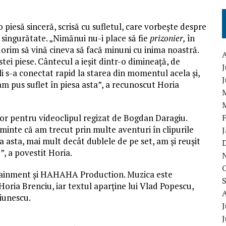
 piesă sinceră, scrisă cu sufletul, care vorbește despre
e singurătate. „Nimănui nu-i place să fie
prizonier,
în
dorim să vină cineva să facă minuni cu inima noastră.
stei piese. Cântecul a ieșit dintr-o dimineață, de
J
li s-a conectat rapid la starea din momentul acela și,
m pus suflet în piesa asta”, a recunoscut Horia
rilor pentru videoclipul regizat de Bogdan Daragiu.
aminte că am trecut prin multe aventuri în clipurile
a asta, mai mult decât dublele de pe set, am și reușit
j”, a povestit Horia.
rtainment și HAHAHA Production. Muzica este
oria Brenciu, iar textul aparține lui Vlad Popescu,
iunescu.
J