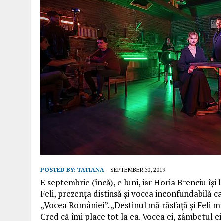
POSTED BY:
TATIANA
SEPTEMBER 30, 2019
E septembrie (încă), e luni, iar Horia Brenciu îș
Feli, prezența distinsă și vocea inconfundabilă 
„Vocea României”. „Destinul mă răsfață și Feli mi
Cred că îmi place tot la ea. Vocea ei, zâmbetul ei