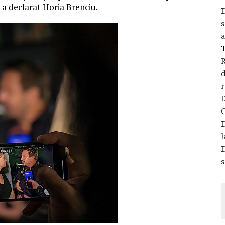
 a declarat Horia Brenciu.
s
a
R
d
r
l
s