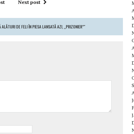
st
Next post
A
ALĂTURI DE FELI ÎN PIESA LANSATĂ AZI, „PRIZONIER”"
A