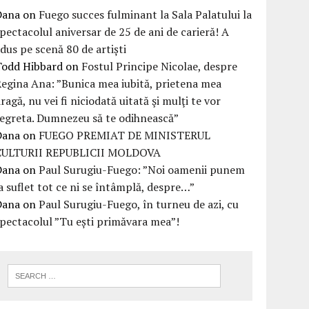
Dana
on
Fuego succes fulminant la Sala Palatului la
pectacolul aniversar de 25 de ani de carieră! A
dus pe scenă 80 de artiști
Todd Hibbard
on
Fostul Principe Nicolae, despre
egina Ana: ”Bunica mea iubită, prietena mea
ragă, nu vei fi niciodată uitată şi mulţi te vor
egreta. Dumnezeu să te odihnească”
Dana
on
FUEGO PREMIAT DE MINISTERUL
CULTURII REPUBLICII MOLDOVA
Dana
on
Paul Surugiu-Fuego: ”Noi oamenii punem
a suflet tot ce ni se întâmplă, despre…”
Dana
on
Paul Surugiu-Fuego, în turneu de azi, cu
pectacolul ”Tu ești primăvara mea”!