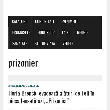
CALATORII
CURIOZITATI
EVENIMENT
FRUMUSETE
HOROSCOP
LA ZI
RELIGIE
SANATATE
STIL DE VIATA
VEDETE
prizonier
EVENIMENT
,
VEDETE
Horia Brenciu evadează alături de Feli în
piesa lansată azi, „Prizonier”