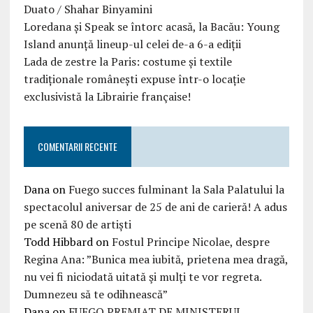
Duato / Shahar Binyamini
Loredana și Speak se întorc acasă, la Bacău: Young
Island anunță lineup-ul celei de-a 6-a ediții
Lada de zestre la Paris: costume și textile
tradiționale românești expuse într-o locație
exclusivistă la Librairie française!
COMENTARII RECENTE
Dana
on
Fuego succes fulminant la Sala Palatului la
spectacolul aniversar de 25 de ani de carieră! A adus
pe scenă 80 de artiști
Todd Hibbard
on
Fostul Principe Nicolae, despre
Regina Ana: ”Bunica mea iubită, prietena mea dragă,
nu vei fi niciodată uitată şi mulţi te vor regreta.
Dumnezeu să te odihnească”
Dana
on
FUEGO PREMIAT DE MINISTERUL