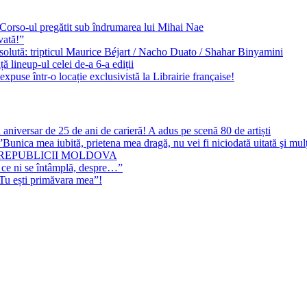
e Corso-ul pregătit sub îndrumarea lui Mihai Nae
vată!”
solută: tripticul Maurice Béjart / Nacho Duato / Shahar Binyamini
 lineup-ul celei de-a 6-a ediții
expuse într-o locație exclusivistă la Librairie française!
 aniversar de 25 de ani de carieră! A adus pe scenă 80 de artiști
Bunica mea iubită, prietena mea dragă, nu vei fi niciodată uitată şi mu
 REPUBLICII MOLDOVA
 ce ni se întâmplă, despre…”
”Tu ești primăvara mea”!