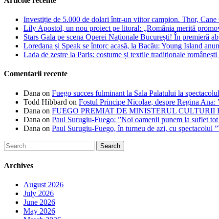
Articole recente
Investiție de 5.000 de dolari într-un viitor campion. Thor, Can
Lily Apostol, un nou proiect pe litoral: „România merită promo
Stars Gala pe scena Operei Naționale București! În premieră ab
Loredana și Speak se întorc acasă, la Bacău: Young Island anunță
Lada de zestre la Paris: costume și textile tradiționale românești 
Comentarii recente
Dana
on
Fuego succes fulminant la Sala Palatului la spectacolul
Todd Hibbard
on
Fostul Principe Nicolae, despre Regina Ana: ”
Dana
on
FUEGO PREMIAT DE MINISTERUL CULTURII
Dana
on
Paul Surugiu-Fuego: ”Noi oamenii punem la suflet tot
Dana
on
Paul Surugiu-Fuego, în turneu de azi, cu spectacolul 
Search
for:
Archives
August 2026
July 2026
June 2026
May 2026