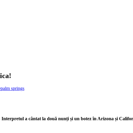
ica!
e
palm springs
Interpretul a cântat la două nunți și un botez în Arizona și Califo