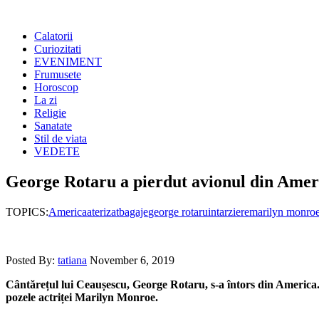
Calatorii
Curiozitati
EVENIMENT
Frumusete
Horoscop
La zi
Religie
Sanatate
Stil de viata
VEDETE
George Rotaru a pierdut avionul din Amer
TOPICS:
America
aterizat
bagaje
george rotaru
intarziere
marilyn monro
Posted By:
tatiana
November 6, 2019
Cântărețul lui Ceaușescu, George Rotaru, s-a întors din America. 
pozele actriței Marilyn Monroe.