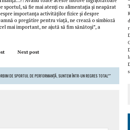
formanță…?! Având toate aceste motive îngrijorătoare
ce sportul, să fie mai atenți cu alimentația și neapărat
despre importanța activităților fizice și despre
R
seamnă o pregătire pentru viață, ne crează o simbioză
d
cel mai important, ne ajută să fim sănătoși”, a
r
st
Next post
l
s
ORBIM DE SPORTUL DE PERFORMANȚĂ, SUNTEM ÎNTR-UN REGRES TOTAL”"