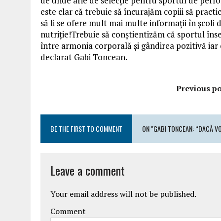
de unde arie de selecție pentru sportul de per
este clar că trebuie să încurajăm copiii să practi
să li se ofere mult mai multe informații în școli 
nutriție!Trebuie să conștientizăm că sportul în
între armonia corporală și gândirea pozitivă iar 
declarat Gabi Toncean.
Previous po
BE THE FIRST TO COMMENT
ON "GABI TONCEAN: “DACĂ V
Leave a comment
Your email address will not be published.
Comment