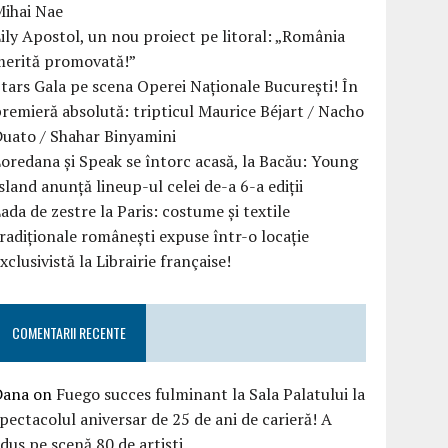
Mihai Nae
ily Apostol, un nou proiect pe litoral: „România
merită promovată!”
tars Gala pe scena Operei Naționale București! În
remieră absolută: tripticul Maurice Béjart / Nacho
uato / Shahar Binyamini
oredana și Speak se întorc acasă, la Bacău: Young
sland anunță lineup-ul celei de-a 6-a ediții
ada de zestre la Paris: costume și textile
radiționale românești expuse într-o locație
xclusivistă la Librairie française!
COMENTARII RECENTE
Dana
on
Fuego succes fulminant la Sala Palatului la
pectacolul aniversar de 25 de ani de carieră! A
dus pe scenă 80 de artiști