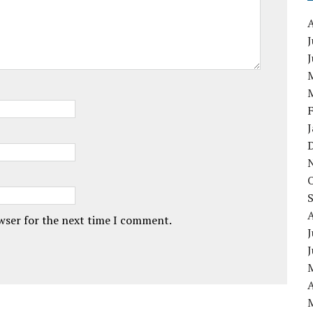
J
owser for the next time I comment.
J
A