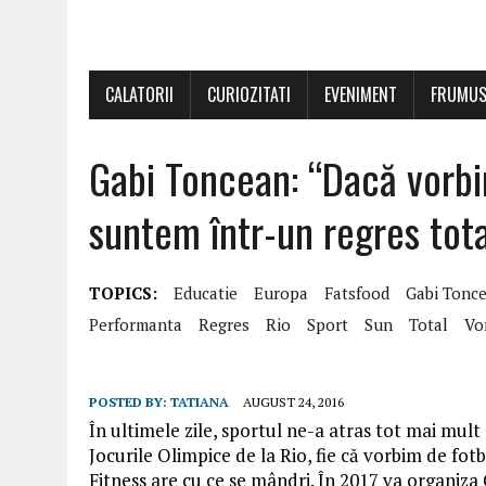
CALATORII
CURIOZITATI
EVENIMENT
FRUMUS
Gabi Toncean: “Dacă vorbi
suntem într-un regres tota
TOPICS:
Educatie
Europa
Fatsfood
Gabi Tonc
Performanta
Regres
Rio
Sport
Sun
Total
Vo
POSTED BY:
TATIANA
AUGUST 24, 2016
În ultimele zile, sportul ne-a atras tot mai mult
Jocurile Olimpice de la Rio, fie că vorbim de fot
Fitness are cu ce se mândri. În 2017 va organiza