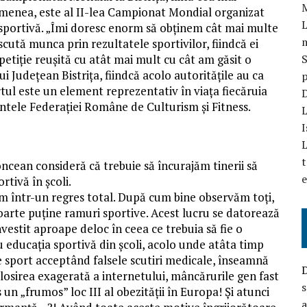
emenea, este al II-lea Campionat Mondial organizat
L
 sportivă. „Îmi doresc enorm să obținem cât mai multe
cută munca prin rezultatele sportivilor, fiindcă ei
mpetiție reușită cu atât mai mult cu cât am găsit o
S
i Județean Bistrița, fiindcă acolo autoritățile au ca
p
rtul este un element reprezentativ în viața fiecăruia
D
ntele Federației Române de Culturism și Fitness.
L
I
L
t
oncean consideră că trebuie să încurajăm tinerii să
e
rtivă în școli.
 într-un regres total. După cum bine observăm toți,
oarte puține ramuri sportive. Acest lucru se datorează
nvestit aproape deloc în ceea ce trebuia să fie o
u educația sportivă din școli, acolo unde atâta timp
 de sport acceptând falsele scutiri medicale, înseamnă
losirea exagerată a internetului, mâncărurile gen fast
s
 un „frumos” loc III al obezității în Europa! Și atunci
a