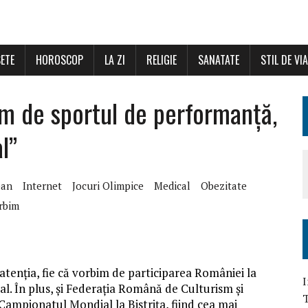
ETE
HOROSCOP
LA ZI
RELIGIE
SANATATE
STIL DE VI
m de sportul de performanță,
l”
ean
Internet
Jocuri Olimpice
Medical
Obezitate
rbim
 atenția, fie că vorbim de participarea României la
I
bal. În plus, și Federația Română de Culturism și
T
 Campionatul Mondial la Bistrița, fiind cea mai