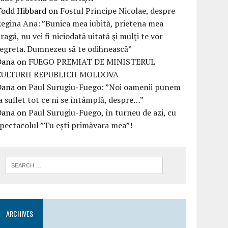
Todd Hibbard
on
Fostul Principe Nicolae, despre
egina Ana: ”Bunica mea iubită, prietena mea
ragă, nu vei fi niciodată uitată şi mulţi te vor
egreta. Dumnezeu să te odihnească”
Dana
on
FUEGO PREMIAT DE MINISTERUL
CULTURII REPUBLICII MOLDOVA
Dana
on
Paul Surugiu-Fuego: ”Noi oamenii punem
a suflet tot ce ni se întâmplă, despre…”
Dana
on
Paul Surugiu-Fuego, în turneu de azi, cu
pectacolul ”Tu ești primăvara mea”!
ARCHIVES