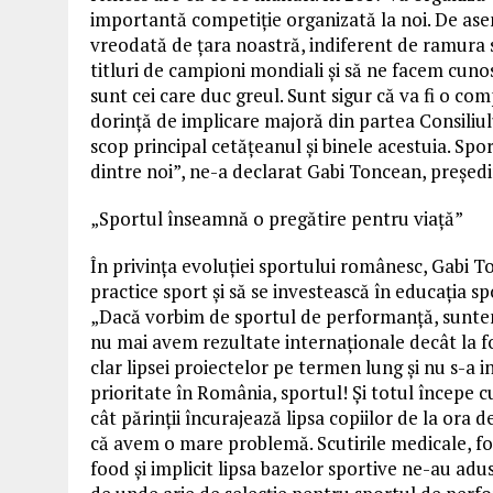
importantă competiție organizată la noi. De as
vreodată de țara noastră, indiferent de ramura
titluri de campioni mondiali și să ne facem cunos
sunt cei care duc greul. Sunt sigur că va fi o co
dorință de implicare majoră din partea Consiliulu
scop principal cetățeanul și binele acestuia. Spo
dintre noi”, ne-a declarat Gabi Toncean, președi
„Sportul înseamnă o pregătire pentru viață”
În privința evoluției sportului românesc, Gabi T
practice sport și să se investească în educația spo
„Dacă vorbim de sportul de performanță, suntem
nu mai avem rezultate internaționale decât la f
clar lipsei proiectelor pe termen lung și nu s-a i
prioritate în România, sportul! Și totul începe c
cât părinții încurajează lipsa copiilor de la ora
că avem o mare problemă. Scutirile medicale, fo
food și implicit lipsa bazelor sportive ne-au adus