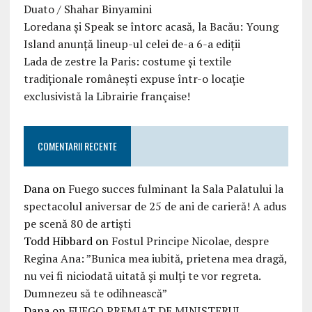
Duato / Shahar Binyamini
Loredana și Speak se întorc acasă, la Bacău: Young
Island anunță lineup-ul celei de-a 6-a ediții
Lada de zestre la Paris: costume și textile
tradiționale românești expuse într-o locație
exclusivistă la Librairie française!
COMENTARII RECENTE
Dana
on
Fuego succes fulminant la Sala Palatului la
spectacolul aniversar de 25 de ani de carieră! A adus
pe scenă 80 de artiști
Todd Hibbard
on
Fostul Principe Nicolae, despre
Regina Ana: ”Bunica mea iubită, prietena mea dragă,
nu vei fi niciodată uitată şi mulţi te vor regreta.
Dumnezeu să te odihnească”
Dana
on
FUEGO PREMIAT DE MINISTERUL