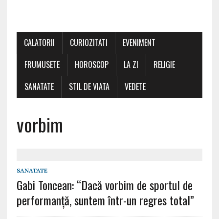
CALATORII
CURIOZITATI
EVENIMENT
FRUMUSETE
HOROSCOP
LA ZI
RELIGIE
SANATATE
STIL DE VIATA
VEDETE
vorbim
SANATATE
Gabi Toncean: “Dacă vorbim de sportul de
performanță, suntem într-un regres total”