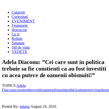
Calatorii
Curiozitati
EVENIMENT
Frumusete
Horoscop
La zi
Religie
Sanatate
Stil de viata
VEDETE
Adela Diaconu: ”Cei care sunt in politica
trebuie sa fie constienti ca au fost investiti
cu acea putere de oamenii obisnuiti!”
TOPICS:
Adela
Diaconu
constienti
investiti
oameni
obisnuiti
politicieni
putere
revista
shop
Posted By:
tatiana
August 19, 2016