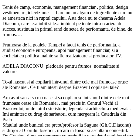
Tenis de camp, economie, management financiar , politica, design
vestimentar , televiziune ….Pare un amalgam de ingrediente care nu
se amesteca nici in ruptul capului. Asta daca nu te cheama Adela
Diaconu, care le-a iubit si le-a imbinat pe toate intr-o cariera de
succes, sustinuta in primul rand de setea de performanta, de bine, de
frumos….
Frumoasa de la poalele Tampei a facut tenis de performanta, a
studiat economie europeana, apoi management financiar, si a
cochetat cu politica inainte sa fie realizatoare si producator TV.
ADELA DIACONU, pledoarie pentru frumos, normalitate si
valoare
Te-ai nascut si ai copilarit intr-unul dintre cele mai frumoase orase
ale Romaniei. Ce-ti amintesti despre Brasovul copilariei tale?
Am avut sansa sa ma nasc si sa copilaresc intr-unul dintre cele mai
frumoase orase ale Romaniei , mai precis in Centrul Vechi al
Brasovului, unde totul este istorie, legenda si arhitectura medievala.
Imi amintesc cu drag de sarbatori, cum mergeam la Catedrala din
Piata
Sfatului unde bunicul era preot/profesor la Saguna (Gh.C.Diaconu)
si dirijor al Corului bisericii, urcam in foisor si ascultam concertul.
De Craciun, dupa ce mergeam cu parintii in parculetul copiilor si ma