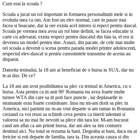
Cum erai la scoala ?
Scoala a jucat un rol important in formarea personalitatii mele si in
evolutia mea ca om. Am fost un elev normal, care in pauze mai
facea si boacane, dar la ore exista acel interes si repect pentru dascal.
Scoala pe vremea mea avea un rol bine definit, se facea educatie si
carte cu adevarat, exista respect pentru dascalul din fata ta, el era si
devenea un model pentru tine. Astazi, din pacate, de cele mai multe
ori scoala a devenit o scena pentru parada modei printre adolescenti,
respectul elev-dascal si pentru cunostintele transmise de acesta au
disparut.
Datorita tenisului, la 18 ani ai beneficiat de o bursa in SUA, dar nu
te-ai dus. De ce?
La 18 ani am avut posibilitatea sa plec cu tenisul in America, cu o
bursa. Asta pentru ca in anii 90′ Romania nu avea foarte multe
turnee WTA din care sa iti poti face puncte , iar deplasarile in
strainatate erau foarte costisitoare. Insa nu mi-am dorit sa plec in
America, nici parintii nu m-au vrut departe si am ramas in Romania
crezand ca voi reusi sa schimb ceva pentru ca tinerii talentati si
valorosi sa nu mai fie nevoiti sa plece din tara lor. M-am bucurat
cand am aflat ca am primit bursa, dar am ales sa imi conturez
destinul aici. Nu totul se rezuma la bani. Degeaba ai bani, daca nu ai
fericire si esti departe de familia, tara ta. Din aceasta cauza si din