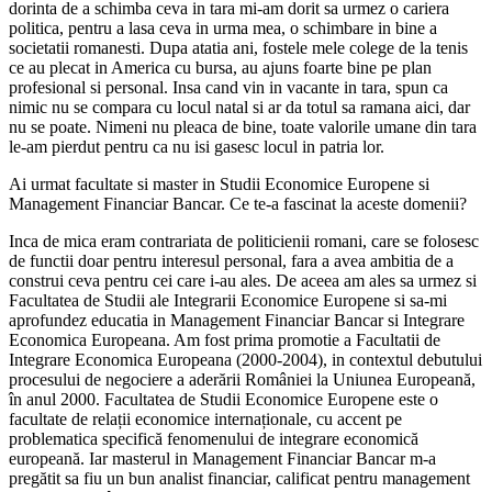
dorinta de a schimba ceva in tara mi-am dorit sa urmez o cariera
politica, pentru a lasa ceva in urma mea, o schimbare in bine a
societatii romanesti. Dupa atatia ani, fostele mele colege de la tenis
ce au plecat in America cu bursa, au ajuns foarte bine pe plan
profesional si personal. Insa cand vin in vacante in tara, spun ca
nimic nu se compara cu locul natal si ar da totul sa ramana aici, dar
nu se poate. Nimeni nu pleaca de bine, toate valorile umane din tara
le-am pierdut pentru ca nu isi gasesc locul in patria lor.
Ai urmat facultate si master in Studii Economice Europene si
Management Financiar Bancar. Ce te-a fascinat la aceste domenii?
Inca de mica eram contrariata de politicienii romani, care se folosesc
de functii doar pentru interesul personal, fara a avea ambitia de a
construi ceva pentru cei care i-au ales. De aceea am ales sa urmez si
Facultatea de Studii ale Integrarii Economice Europene si sa-mi
aprofundez educatia in Management Financiar Bancar si Integrare
Economica Europeana. Am fost prima promotie a Facultatii de
Integrare Economica Europeana (2000-2004), in contextul debutului
procesului de negociere a aderării României la Uniunea Europeană,
în anul 2000. Facultatea de Studii Economice Europene este o
facultate de relații economice internaționale, cu accent pe
problematica specifică fenomenului de integrare economică
europeană. Iar masterul in Management Financiar Bancar m-a
pregătit sa fiu un bun analist financiar, calificat pentru management