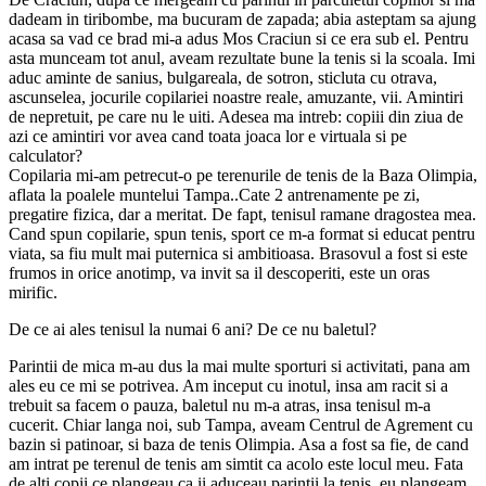
dadeam in tiribombe, ma bucuram de zapada; abia asteptam sa ajung
acasa sa vad ce brad mi-a adus Mos Craciun si ce era sub el. Pentru
asta munceam tot anul, aveam rezultate bune la tenis si la scoala. Imi
aduc aminte de sanius, bulgareala, de sotron, sticluta cu otrava,
ascunselea, jocurile copilariei noastre reale, amuzante, vii. Amintiri
de nepretuit, pe care nu le uiti. Adesea ma intreb: copiii din ziua de
azi ce amintiri vor avea cand toata joaca lor e virtuala si pe
calculator?
Copilaria mi-am petrecut-o pe terenurile de tenis de la Baza Olimpia,
aflata la poalele muntelui Tampa..Cate 2 antrenamente pe zi,
pregatire fizica, dar a meritat. De fapt, tenisul ramane dragostea mea.
Cand spun copilarie, spun tenis, sport ce m-a format si educat pentru
viata, sa fiu mult mai puternica si ambitioasa. Brasovul a fost si este
frumos in orice anotimp, va invit sa il descoperiti, este un oras
mirific.
De ce ai ales tenisul la numai 6 ani? De ce nu baletul?
Parintii de mica m-au dus la mai multe sporturi si activitati, pana am
ales eu ce mi se potrivea. Am inceput cu inotul, insa am racit si a
trebuit sa facem o pauza, baletul nu m-a atras, insa tenisul m-a
cucerit. Chiar langa noi, sub Tampa, aveam Centrul de Agrement cu
bazin si patinoar, si baza de tenis Olimpia. Asa a fost sa fie, de cand
am intrat pe terenul de tenis am simtit ca acolo este locul meu. Fata
de alti copii ce plangeau ca ii aduceau parintii la tenis, eu plangeam