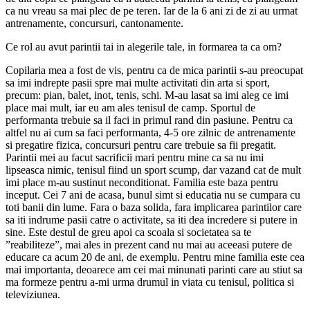
ca nu vreau sa mai plec de pe teren. Iar de la 6 ani zi de zi au urmat
antrenamente, concursuri, cantonamente.
Ce rol au avut parintii tai in alegerile tale, in formarea ta ca om?
Copilaria mea a fost de vis, pentru ca de mica parintii s-au preocupat
sa imi indrepte pasii spre mai multe activitati din arta si sport,
precum: pian, balet, inot, tenis, schi. M-au lasat sa imi aleg ce imi
place mai mult, iar eu am ales tenisul de camp. Sportul de
performanta trebuie sa il faci in primul rand din pasiune. Pentru ca
altfel nu ai cum sa faci performanta, 4-5 ore zilnic de antrenamente
si pregatire fizica, concursuri pentru care trebuie sa fii pregatit.
Parintii mei au facut sacrificii mari pentru mine ca sa nu imi
lipseasca nimic, tenisul fiind un sport scump, dar vazand cat de mult
imi place m-au sustinut neconditionat. Familia este baza pentru
inceput. Cei 7 ani de acasa, bunul simt si educatia nu se cumpara cu
toti banii din lume. Fara o baza solida, fara implicarea parintilor care
sa iti indrume pasii catre o activitate, sa iti dea incredere si putere in
sine. Este destul de greu apoi ca scoala si societatea sa te
”reabiliteze”, mai ales in prezent cand nu mai au aceeasi putere de
educare ca acum 20 de ani, de exemplu. Pentru mine familia este cea
mai importanta, deoarece am cei mai minunati parinti care au stiut sa
ma formeze pentru a-mi urma drumul in viata cu tenisul, politica si
televiziunea.