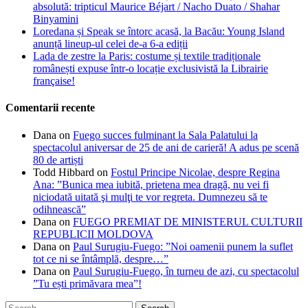
absolută: tripticul Maurice Béjart / Nacho Duato / Shahar
Binyamini
Loredana și Speak se întorc acasă, la Bacău: Young Island
anunță lineup-ul celei de-a 6-a ediții
Lada de zestre la Paris: costume și textile tradiționale
românești expuse într-o locație exclusivistă la Librairie
française!
Comentarii recente
Dana
on
Fuego succes fulminant la Sala Palatului la
spectacolul aniversar de 25 de ani de carieră! A adus pe scenă
80 de artiști
Todd Hibbard
on
Fostul Principe Nicolae, despre Regina
Ana: ”Bunica mea iubită, prietena mea dragă, nu vei fi
niciodată uitată şi mulţi te vor regreta. Dumnezeu să te
odihnească”
Dana
on
FUEGO PREMIAT DE MINISTERUL CULTURII
REPUBLICII MOLDOVA
Dana
on
Paul Surugiu-Fuego: ”Noi oamenii punem la suflet
tot ce ni se întâmplă, despre…”
Dana
on
Paul Surugiu-Fuego, în turneu de azi, cu spectacolul
”Tu ești primăvara mea”!
Search