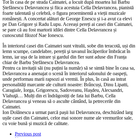
Tot în casa de pe strada Caimatei, a locuit după moartea lui Barbu
Ștefănescu Delavrancea și fiica acestuia Cella Delavrancea, pianistă
foarte talentată și celebră, o figura proeminentă a vieții muzicale
românești. A concertat alături de George Enescu și i-a avut ca elevi
pe Dan Grigore și Radu Lupu. Aceeași pereți ai casei din Caimatei,
se pare că au fost martorii idilei dintre Cella Delavrancea și
cunoscutul filozof Nae Ionescu.
În interiorul casei din Caimatei sunt vitralii, sobe din teracotă, uși din
lemn scumpe, candelabre, pereții şi tavanul încăperilor îmbrăcat în
lemn, iar ușa de la intrare și gardul din fier sunt aduse din Franța
chiar de Barbu Ștefănescu Delavrancea.
Pentru ca invitații săi (nu puțini la număr) să se simtă bine în casa sa,
Delavrancea a anenajat o scenă în interiorul salonului de oaspeți,
unde performau marii rapsozi ai vremii. În plus, în casă au intrat
personalități marcante ale culturii noastre: Brâncuși, Dinu Lipatti,
Caragiale, Iorga, Grigorescu, Sadoveanu, Hașdeu, Alecsandri,
Vlahuţă… Mulți din ei îndrăgostiți de fata lui Barbu, Cella
Delavrancea şi veneau să o asculte cântând, la petrecerile din
Caimatei.
Ion Dolănescu a urmat parcă pașii lui Delavrancea, deschizând larg
ușile casei din Caimatei, celor mai sonore nume ale vremurilor sale,
cu voie bună și muzică de calitate.
Previous post