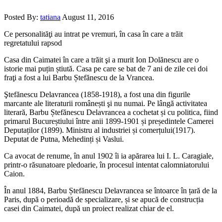
Posted By:
tatiana
August 11, 2016
Ce personalităţi au intrat pe vremuri, în casa în care a trăit
regretatului rapsod
Casa din Caimatei în care a trăit şi a murit Ion Dolănescu are o
istorie mai puțin știută. Casa pe care se bat de 7 ani de zile cei doi
fraţi a fost a lui Barbu Ștefănescu de la Vrancea.
Ştefănescu Delavrancea (1858-1918), a fost una din figurile
marcante ale literaturii românești şi nu numai. Pe lângă activitatea
literară, Barbu Ștefănescu Delavrancea a cochetat și cu politica, fiind
primarul Bucureștiului între anii 1899-1901 și președintele Camerei
Deputaților (1899). Ministru al industriei și comerțului(1917).
Deputat de Putna, Mehedinți și Vaslui.
Ca avocat de renume, în anul 1902 îi ia apărarea lui I. L. Caragiale,
printr-o răsunatoare pledoarie, în procesul intentat calomniatorului
Caion.
În anul 1884, Barbu Ștefănescu Delavrancea se întoarce în țară de la
Paris, după o perioadă de specializare, și se apucă de construcția
casei din Caimatei, după un proiect realizat chiar de el.