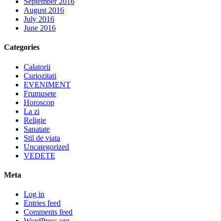
September 2016
August 2016
July 2016
June 2016
Categories
Calatorii
Curiozitati
EVENIMENT
Frumusete
Horoscop
La zi
Religie
Sanatate
Stil de viata
Uncategorized
VEDETE
Meta
Log in
Entries feed
Comments feed
WordPress.org