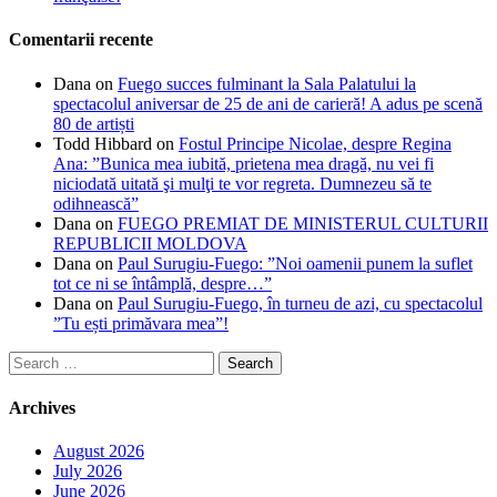
Comentarii recente
Dana
on
Fuego succes fulminant la Sala Palatului la
spectacolul aniversar de 25 de ani de carieră! A adus pe scenă
80 de artiști
Todd Hibbard
on
Fostul Principe Nicolae, despre Regina
Ana: ”Bunica mea iubită, prietena mea dragă, nu vei fi
niciodată uitată şi mulţi te vor regreta. Dumnezeu să te
odihnească”
Dana
on
FUEGO PREMIAT DE MINISTERUL CULTURII
REPUBLICII MOLDOVA
Dana
on
Paul Surugiu-Fuego: ”Noi oamenii punem la suflet
tot ce ni se întâmplă, despre…”
Dana
on
Paul Surugiu-Fuego, în turneu de azi, cu spectacolul
”Tu ești primăvara mea”!
Search
for:
Archives
August 2026
July 2026
June 2026