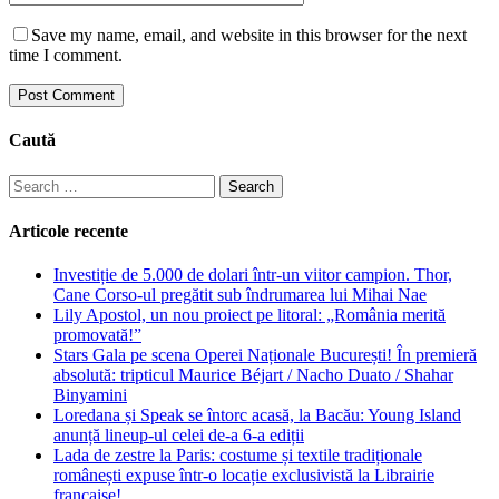
Save my name, email, and website in this browser for the next
time I comment.
Caută
Search
for:
Articole recente
Investiție de 5.000 de dolari într-un viitor campion. Thor,
Cane Corso-ul pregătit sub îndrumarea lui Mihai Nae
Lily Apostol, un nou proiect pe litoral: „România merită
promovată!”
Stars Gala pe scena Operei Naționale București! În premieră
absolută: tripticul Maurice Béjart / Nacho Duato / Shahar
Binyamini
Loredana și Speak se întorc acasă, la Bacău: Young Island
anunță lineup-ul celei de-a 6-a ediții
Lada de zestre la Paris: costume și textile tradiționale
românești expuse într-o locație exclusivistă la Librairie
française!