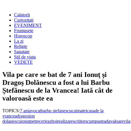
Calatorii
Curiozitati
EVENIMENT
Frumusete
Horoscop
La zi
Religie
Sanatate
Stil de viata
VEDETE
Vila pe care se bat de 7 ani Ionuţ şi
Dragoş Dolănescu a fost a lui Barbu
Ștefănescu de la Vrancea! Iată cât de
valoroasă este ea
TOPICS:
7 ani
avocat
barbu stefanescu
caimatei
casa
de la
vrancea
dragos
ion
dolanescu
ionut
petreceri
razboi
realizare
scriitor
scumpa
strada
valoare
vila