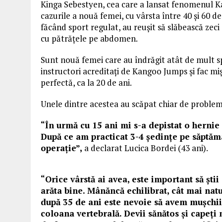
Kinga Sebestyen, cea care a lansat fenomenul 
cazurile a nouă femei, cu vârsta între 40 și 60 de 
făcând sport regulat, au reușit să slăbească zeci 
cu pătrățele pe abdomen.
Sunt nouă femei care au îndrăgit atât de mult s
instructori acreditați de Kangoo Jumps și fac miș
perfectă, ca la 20 de ani.
Unele dintre acestea au scăpat chiar de proble
“În urmă cu 15 ani mi s-a depistat o hernie
După ce am practicat 3-4 ședințe pe săptăm
operație”,
a declarat Lucica Bordei (43 ani).
“Orice vârstă ai avea, este important să știi 
arăta bine. Mânăncă echilibrat, cât mai natur
după 35 de ani este nevoie să avem mușchii 
coloana vertebrală. Devii sănătos și capeți 