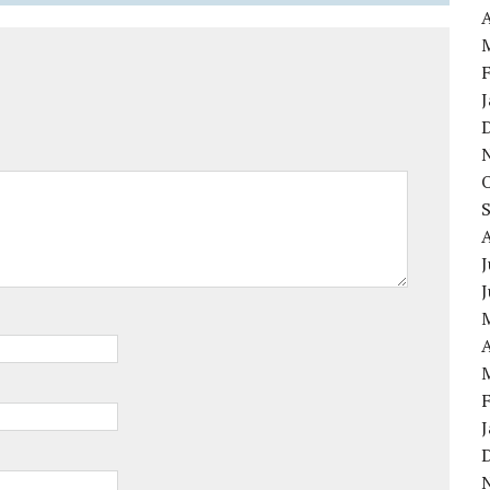
A
J
A