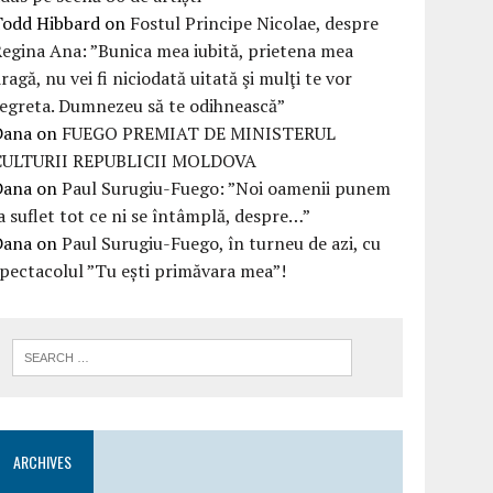
Todd Hibbard
on
Fostul Principe Nicolae, despre
egina Ana: ”Bunica mea iubită, prietena mea
ragă, nu vei fi niciodată uitată şi mulţi te vor
egreta. Dumnezeu să te odihnească”
Dana
on
FUEGO PREMIAT DE MINISTERUL
CULTURII REPUBLICII MOLDOVA
Dana
on
Paul Surugiu-Fuego: ”Noi oamenii punem
a suflet tot ce ni se întâmplă, despre…”
Dana
on
Paul Surugiu-Fuego, în turneu de azi, cu
pectacolul ”Tu ești primăvara mea”!
ARCHIVES