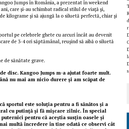
Kangoo Jumps în România, a prezentat în weekend
ani, care și-au schimbat radical stilul de viață și,
R
de kilograme și să ajungă la o siluetă perfectă, chiar și
d
r
portul pe celebrele ghete cu arcuri încât au devenit
care de 3-4 ori săptămânal, reușind să aibă o siluetă
l
me de sănătate grave.
s
 de disc. Kangoo Jumps m-a ajutat foarte mult.
ână nu mai am nicio durere și am scăpat de
că sportul este soluția pentru a fi sănătos și a
al cu putință și fă mișcare zilnic. În special
puternici pentru că aceștia susțin oasele și
mai multă încredere în tine odată ce observi cât