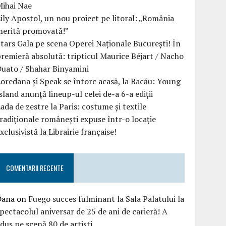
Mihai Nae
ily Apostol, un nou proiect pe litoral: „România
merită promovată!”
tars Gala pe scena Operei Naționale București! În
remieră absolută: tripticul Maurice Béjart / Nacho
uato / Shahar Binyamini
oredana și Speak se întorc acasă, la Bacău: Young
sland anunță lineup-ul celei de-a 6-a ediții
ada de zestre la Paris: costume și textile
radiționale românești expuse într-o locație
xclusivistă la Librairie française!
COMENTARII RECENTE
Dana
on
Fuego succes fulminant la Sala Palatului la
pectacolul aniversar de 25 de ani de carieră! A
dus pe scenă 80 de artiști