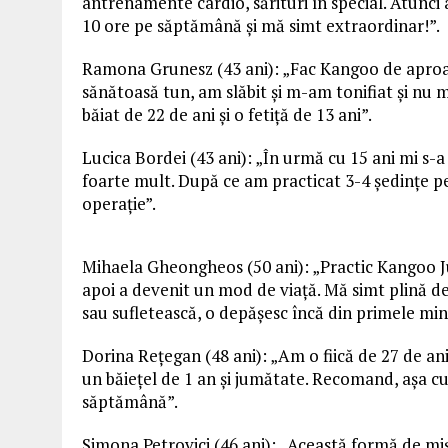
antrenamente cardio, sărituri în special. Atunci 
10 ore pe săptămână și mă simt extraordinar!”.
Ramona Grunesz (43 ani): „Fac Kangoo de aproap
sănătoasă tun, am slăbit și m-am tonifiat și nu
băiat de 22 de ani și o fetiță de 13 ani”.
Lucica Bordei (43 ani): „În urmă cu 15 ani mi s-
foarte mult. După ce am practicat 3-4 ședințe 
operație”.
Mihaela Gheongheos (50 ani): „Practic Kangoo Jum
apoi a devenit un mod de viață. Mă simt plină de 
sau sufletească, o depășesc încă din primele m
Dorina Rețegan (48 ani): „Am o fiică de 27 de ani
un băiețel de 1 an și jumătate. Recomand, așa c
săptămână”.
Simona Petrovici (46 ani): „Această formă de mi