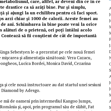
etabolismul, care, altfel, ar deveni din ce în ce
ete drastice ca să arăți bine. Pur și simplu,
ă și ajungi la un echilibru pentru că faci sport.
J
s arzi chiar și 1000 de calorii. Aceste femei au
 de ani. Schimbarea în bine poate veni la orice
alături de o prietenă, ori poți întâlni acolo
 Contează să fii conștient de cât de importantă
Kinga Sebestyen le-a prezentat pe cele nouă femei
e mișcarea și alimentația sănătoasă: Vera Cazacu,
ongheos, Lucica Bordei, Monica David, Cezarina
J
ga și cele nouă instructoare au dat startul unei sesiuni
t Diamond by Adesgo.
 de mii de oameni prin intermediul Kangoo Jumps,
A
 România și, apoi, prin programul său de slăbit, Fat