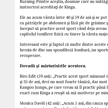
Burning. Printre aceștia, doamne care au îndrăgi
instructori acreditați de Kinga.
Ele au acum vârsta între 40 și 59 de ani și se po
cu pătrățele pe abdomen și fără pic de grăsime și
început să practice acest sport când deja aveau c
capitolul tonifiere fizică cu tinere la vârsta majo
Interesant este și faptul că multe dintre aces
hernia de disc sau spondiloză lombară, iar spor
recuperare.
Dovadă și mărturisirile acestora.
Biro Edit (59 ani): „Practic acest sport minunat d
și 35 de ani, deci nu sunt foarte tânără, dar su
Kangoo Jumps, pe care vreau să îl practic până l
exact cum Kinga a reușit să mă motiveze pe min
Monica David (42 ani): „Acum 5 ani, din cauza sp