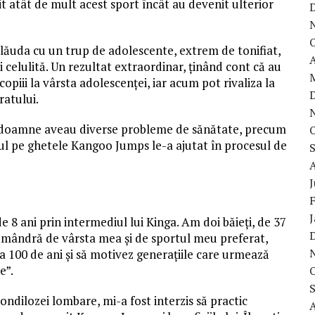
t atât de mult acest sport încât au devenit ulterior
t lăuda cu un trup de adolescente, extrem de tonifiat,
A
 celulită. Un rezultat extraordinar, ținând cont că au
opiii la vârsta adolescenței, iar acum pot rivaliza la
ratului.
te doamne aveau diverse probleme de sănătate, precum
tul pe ghetele Kangoo Jumps le-a ajutat în procesul de
e 8 ani prin intermediul lui Kinga. Am doi băieți, de 37
nt mândră de vârsta mea și de sportul meu preferat,
a 100 de ani și să motivez generațiile care urmează
e”.
ondilozei lombare, mi-a fost interzis să practic