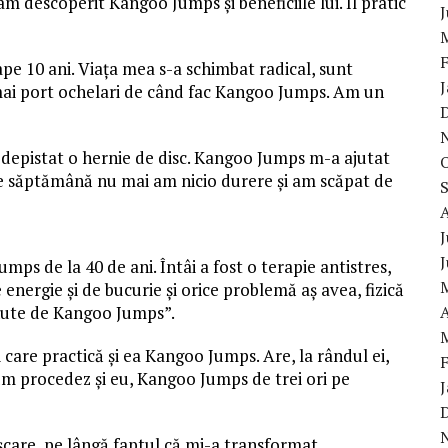
am descoperit Kangoo Jumps și beneficiile lui. Îl pratic
e 10 ani. Viața mea s-a schimbat radical, sunt
 mai port ochelari de când fac Kangoo Jumps. Am un
a depistat o hernie de disc. Kangoo Jumps m-a ajutat
pe săptămână nu mai am nicio durere și am scăpat de
J
ps de la 40 de ani. Întâi a fost o terapie antistres,
energie și de bucurie și orice problemă aș avea, fizică
A
inute de Kangoo Jumps”.
 care practică și ea Kangoo Jumps. Are, la rândul ei,
um procedez și eu, Kangoo Jumps de trei ori pe
șcare, pe lângă faptul că mi-a transformat