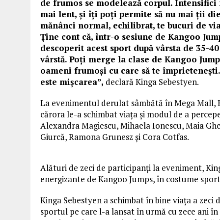
de frumos se modelează corpul. Intensifici m
mai lent, și îți poți permite să nu mai ții di
mănânci normal, echilibrat, te bucuri de viaț
Ține cont că, într-o sesiune de Kangoo Jump
descoperit acest sport după vârsta de 35-40
vârstă. Poți merge la clase de Kangoo Jumps 
oameni frumoși cu care să te împrietenești.
este mișcarea”,
declară Kinga Sebestyen.
La evenimentul derulat sâmbătă în Mega Mall, 
cărora le-a schimbat viața și modul de a percep
Alexandra Magiescu, Mihaela Ionescu, Maia Ghe
Giurcă, Ramona Grunesz și Cora Cotfas.
Alături de zeci de participanți la eveniment, Kin
energizante de Kangoo Jumps, în costume spor
Kinga Sebestyen a schimbat în bine viața a zeci
sportul pe care l-a lansat în urmă cu zece ani în