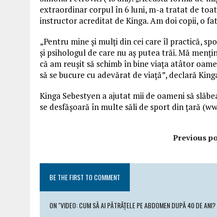
extraordinar corpul în 6 luni, m-a tratat de toa
instructor acreditat de Kinga. Am doi copii, o fat
„Pentru mine și mulți din cei care îl practică, s
și psihologul de care nu aș putea trăi. Mă mențin
că am reușit să schimb în bine viața atâtor oame
să se bucure cu adevărat de viață”, declară King
Kinga Sebestyen a ajutat mii de oameni să slăbe
se desfășoară în multe săli de sport din țară (w
Previous po
BE THE FIRST TO COMMENT
ON "VIDEO: CUM SĂ AI PĂTRĂȚELE PE ABDOMEN DUPĂ 40 DE ANI?