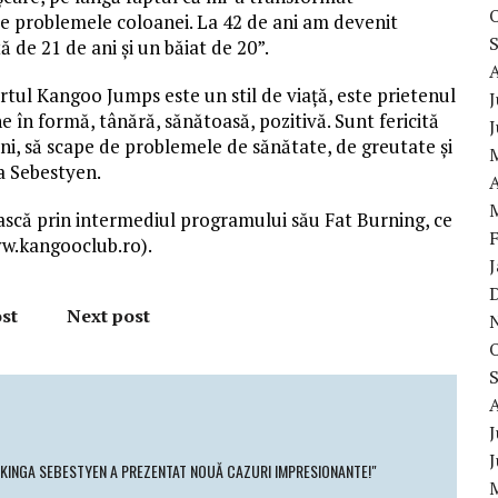
te problemele coloanei. La 42 de ani am devenit
ă de 21 de ani și un băiat de 20”.
portul Kangoo Jumps este un stil de viață, este prietenul
J
e în formă, tânără, sănătoasă, pozitivă. Sunt fericită
ni, să scape de problemele de sănătate, de greutate și
a Sebestyen.
A
ască prin intermediul programului său Fat Burning, ce
ww.kangooclub.ro).
st
Next post
J
 KINGA SEBESTYEN A PREZENTAT NOUĂ CAZURI IMPRESIONANTE!"