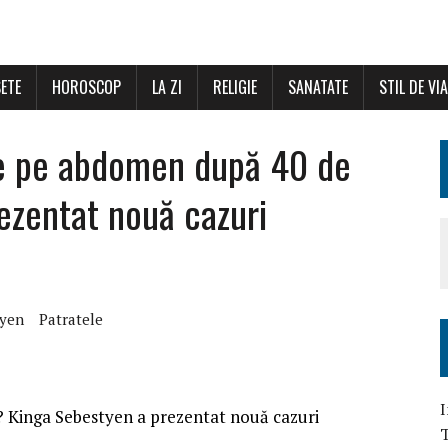
ETE
HOROSCOP
LA ZI
RELIGIE
SANATATE
STIL DE VI
le pe abdomen după 40 de
ezentat nouă cazuri
tyen
Patratele
I
? Kinga Sebestyen a prezentat nouă cazuri
T