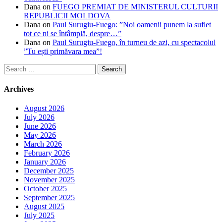
Dana
on
FUEGO PREMIAT DE MINISTERUL CULTURII
REPUBLICII MOLDOVA
Dana
on
Paul Surugiu-Fuego: ”Noi oamenii punem la suflet
tot ce ni se întâmplă, despre…”
Dana
on
Paul Surugiu-Fuego, în turneu de azi, cu spectacolul
”Tu ești primăvara mea”!
Search
for:
Archives
August 2026
July 2026
June 2026
May 2026
March 2026
February 2026
January 2026
December 2025
November 2025
October 2025
September 2025
August 2025
July 2025