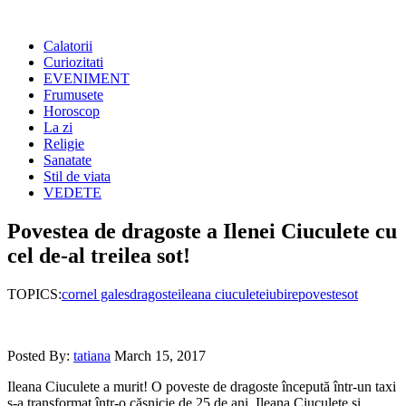
Calatorii
Curiozitati
EVENIMENT
Frumusete
Horoscop
La zi
Religie
Sanatate
Stil de viata
VEDETE
Povestea de dragoste a Ilenei Ciuculete cu
cel de-al treilea sot!
TOPICS:
cornel gales
dragoste
ileana ciuculete
iubire
poveste
sot
Posted By:
tatiana
March 15, 2017
Ileana Ciuculete a murit! O poveste de dragoste începută într-un taxi
s-a transformat într-o căsnicie de 25 de ani. Ileana Ciuculete şi