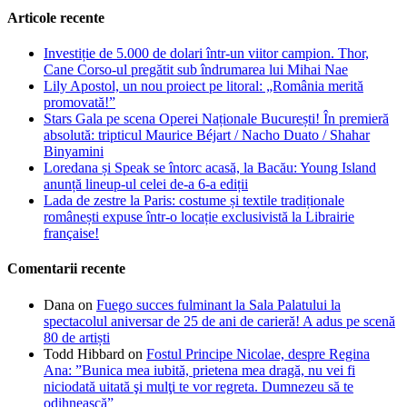
Articole recente
Investiție de 5.000 de dolari într-un viitor campion. Thor,
Cane Corso-ul pregătit sub îndrumarea lui Mihai Nae
Lily Apostol, un nou proiect pe litoral: „România merită
promovată!”
Stars Gala pe scena Operei Naționale București! În premieră
absolută: tripticul Maurice Béjart / Nacho Duato / Shahar
Binyamini
Loredana și Speak se întorc acasă, la Bacău: Young Island
anunță lineup-ul celei de-a 6-a ediții
Lada de zestre la Paris: costume și textile tradiționale
românești expuse într-o locație exclusivistă la Librairie
française!
Comentarii recente
Dana
on
Fuego succes fulminant la Sala Palatului la
spectacolul aniversar de 25 de ani de carieră! A adus pe scenă
80 de artiști
Todd Hibbard
on
Fostul Principe Nicolae, despre Regina
Ana: ”Bunica mea iubită, prietena mea dragă, nu vei fi
niciodată uitată şi mulţi te vor regreta. Dumnezeu să te
odihnească”