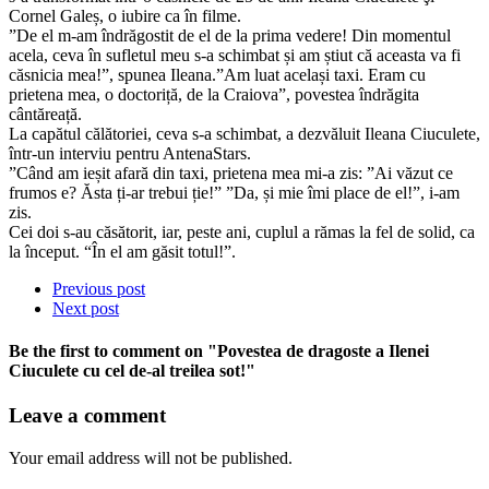
Cornel Galeș, o iubire ca în filme.
”De el m-am îndrăgostit de el de la prima vedere! Din momentul
acela, ceva în sufletul meu s-a schimbat și am știut că aceasta va fi
căsnicia mea!”, spunea Ileana.”Am luat același taxi. Eram cu
prietena mea, o doctoriță, de la Craiova”, povestea îndrăgita
cântăreață.
La capătul călătoriei, ceva s-a schimbat, a dezvăluit Ileana Ciuculete,
într-un interviu pentru AntenaStars.
”Când am ieșit afară din taxi, prietena mea mi-a zis: ”Ai văzut ce
frumos e? Ăsta ți-ar trebui ție!” ”Da, și mie îmi place de el!”, i-am
zis.
Cei doi s-au căsătorit, iar, peste ani, cuplul a rămas la fel de solid, ca
la început. “În el am găsit totul!”.
Previous post
Next post
Be the first to comment
on "Povestea de dragoste a Ilenei
Ciuculete cu cel de-al treilea sot!"
Leave a comment
Your email address will not be published.