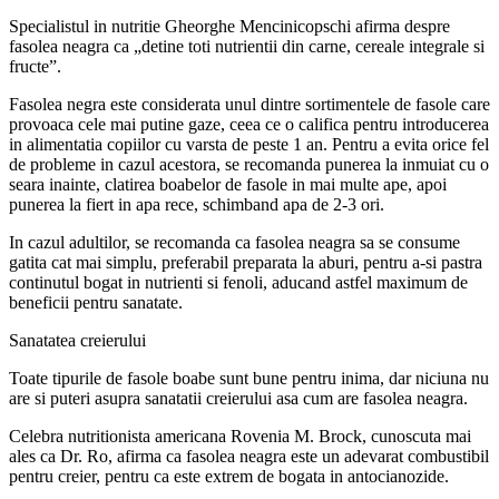
Specialistul in nutritie Gheorghe Mencinicopschi afirma despre
fasolea neagra ca „detine toti nutrientii din carne, cereale integrale si
fructe”.
Fasolea negra este considerata unul dintre sortimentele de fasole care
provoaca cele mai putine gaze, ceea ce o califica pentru introducerea
in alimentatia copiilor cu varsta de peste 1 an. Pentru a evita orice fel
de probleme in cazul acestora, se recomanda punerea la inmuiat cu o
seara inainte, clatirea boabelor de fasole in mai multe ape, apoi
punerea la fiert in apa rece, schimband apa de 2-3 ori.
In cazul adultilor, se recomanda ca fasolea neagra sa se consume
gatita cat mai simplu, preferabil preparata la aburi, pentru a-si pastra
continutul bogat in nutrienti si fenoli, aducand astfel maximum de
beneficii pentru sanatate.
Sanatatea creierului
Toate tipurile de fasole boabe sunt bune pentru inima, dar niciuna nu
are si puteri asupra sanatatii creierului asa cum are fasolea neagra.
Celebra nutritionista americana Rovenia M. Brock, cunoscuta mai
ales ca Dr. Ro, afirma ca fasolea neagra este un adevarat combustibil
pentru creier, pentru ca este extrem de bogata in antocianozide.