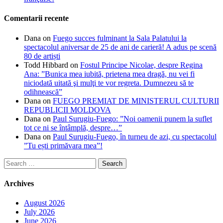
Comentarii recente
Dana
on
Fuego succes fulminant la Sala Palatului la
spectacolul aniversar de 25 de ani de carieră! A adus pe scenă
80 de artiști
Todd Hibbard
on
Fostul Principe Nicolae, despre Regina
Ana: ”Bunica mea iubită, prietena mea dragă, nu vei fi
niciodată uitată şi mulţi te vor regreta. Dumnezeu să te
odihnească”
Dana
on
FUEGO PREMIAT DE MINISTERUL CULTURII
REPUBLICII MOLDOVA
Dana
on
Paul Surugiu-Fuego: ”Noi oamenii punem la suflet
tot ce ni se întâmplă, despre…”
Dana
on
Paul Surugiu-Fuego, în turneu de azi, cu spectacolul
”Tu ești primăvara mea”!
Search
for:
Archives
August 2026
July 2026
June 2026