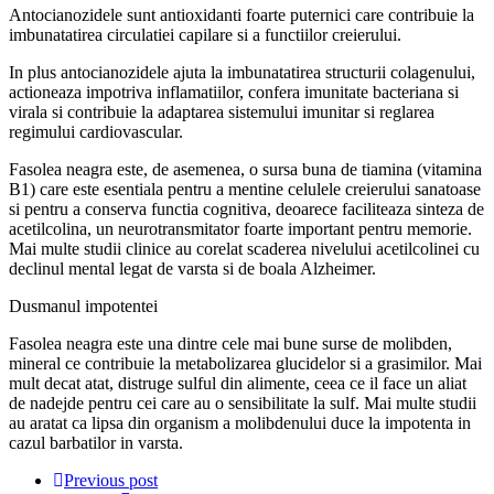
Antocianozidele sunt antioxidanti foarte puternici care contribuie la
imbunatatirea circulatiei capilare si a functiilor creierului.
In plus antocianozidele ajuta la imbunatatirea structurii colagenului,
actioneaza impotriva inflamatiilor, confera imunitate bacteriana si
virala si contribuie la adaptarea sistemului imunitar si reglarea
regimului cardiovascular.
Fasolea neagra este, de asemenea, o sursa buna de tiamina (vitamina
B1) care este esentiala pentru a mentine celulele creierului sanatoase
si pentru a conserva functia cognitiva, deoarece faciliteaza sinteza de
acetilcolina, un neurotransmitator foarte important pentru memorie.
Mai multe studii clinice au corelat scaderea nivelului acetilcolinei cu
declinul mental legat de varsta si de boala Alzheimer.
Dusmanul impotentei
Fasolea neagra este una dintre cele mai bune surse de molibden,
mineral ce contribuie la metabolizarea glucidelor si a grasimilor. Mai
mult decat atat, distruge sulful din alimente, ceea ce il face un aliat
de nadejde pentru cei care au o sensibilitate la sulf. Mai multe studii
au aratat ca lipsa din organism a molibdenului duce la impotenta in
cazul barbatilor in varsta.
Previous post