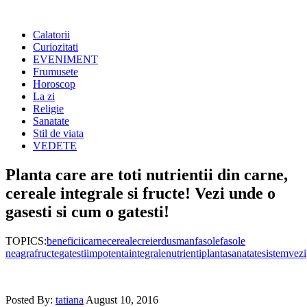
Calatorii
Curiozitati
EVENIMENT
Frumusete
Horoscop
La zi
Religie
Sanatate
Stil de viata
VEDETE
Planta care are toti nutrientii din carne,
cereale integrale si fructe! Vezi unde o
gasesti si cum o gatesti!
TOPICS:
beneficii
carne
cereale
creier
dusman
fasole
fasole
neagra
fructe
gatesti
impotenta
integrale
nutrienti
planta
sanatate
sistem
vezi
Posted By:
tatiana
August 10, 2016