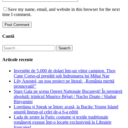
Save my name, email, and website in this browser for the next
time I comment.
Caută
Search
for:
Articole recente
Investiție de 5.000 de dolari într-un viitor campion. Thor,
Cane Corso-ul pregătit sub îndrumarea lui Mihai Nae
Lily Apostol, un nou proiect pe litoral: „România merită
promovată!”
Stars Gala pe scena Operei Naționale București! În premieră
absolută: tripticul Maurice Béjart / Nacho Duato / Shahar
Binyamini
Loredana și Speak se întorc acasă, la Bacău: Young Island
anunță lineup-ul celei de-a 6-a ediții
Lada de zestre la Paris: costume și textile tradiționale
românești expuse într-o locație exclusivistă la Librairie
française!