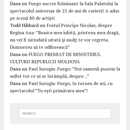
Dana
on
Fuego succes fulminant la Sala Palatului la
spectacolul aniversar de 25 de ani de carieră! A adus
pe scenă 80 de artiști
Todd Hibbard
on
Fostul Principe Nicolae, despre
Regina Ana: ”Bunica mea iubită, prietena mea dragă,
nu vei fi niciodată uitată şi mulţi te vor regreta.
Dumnezeu să te odihnească”
Dana
on
FUEGO PREMIAT DE MINISTERUL
CULTURII REPUBLICII MOLDOVA
Dana
on
Paul Surugiu-Fuego: ”Noi oamenii punem la
suflet tot ce ni se întâmplă, despre…”
Dana
on
Paul Surugiu-Fuego, în turneu de azi, cu
spectacolul ”Tu ești primăvara mea”!