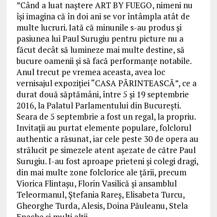
”Când a luat naștere ART BY FUEGO, nimeni nu
își imagina că în doi ani se vor întâmpla atât de
multe lucruri. Iată că minunile s-au produs și
pasiunea lui Paul Surugiu pentru picture nu a
făcut decât să lumineze mai multe destine, să
bucure oamenii și să facă performanțe notabile.
Anul trecut pe vremea aceasta, avea loc
vernisajul expoziției “CASA PĂRINTEASCĂ”, ce a
durat două săptămâni, între 5 și 19 septembrie
2016, la Palatul Parlamentului din București.
Seara de 5 septembrie a fost un regal, la propriu.
Invitații au purtat elemente populare, folclorul
authentic a răsunat, iar cele peste 30 de opera au
strălucit pe simezele atent așezate de către Paul
Surugiu. I-au fost aproape prieteni și colegi dragi,
din mai multe zone folclorice ale țării, precum
Viorica Flintașu, Florin Vasilică și ansamblul
Teleormanul, Ștefania Rareș, Elisabeta Turcu,
Gheorghe Turda, Alesis, Doina Păuleanu, Stela
Enache și mulți alții.