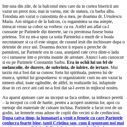
Intr-una din zile, de la balconul meu care da in curtea bisericii am
vazut un preot nou, mai in varsta, mic de statura, cu barba alba.
Totodata am vazut o cunostinta de-a mea, pe doamna dr. Ursulescu
Maria. Am strigat-o de la balcon, cu rugamintea sa ma astepte,
intrucat vreau sa cobor sa vorbesc cu ea. Astfel am aflat ca-l
cunoaste pe Parintele din tinerete, iar cu preoteasa fusese buna
prietena. Tot ea mi-a spus ca sotia Parintelui a murit de o boala
necrutatoare si ca el este singur, de curand iesit din inchisoare dupa o
detentie de zece ani. Doamna doctor ii repara o pereche de
pantaloni, iar Parintele era in casa, aranjand cate ceva dintr-o lada
ce-i ramasese intr-o pivnita inainte de arestare. Atunci l-am cunos­cut
si eu pe Parintele Constantin Sarbu.
Era in ochii lui un fel de
melancolie, de durere, de suferinta, de iubire, de iertare.
Mai
tarziu mi-a fost dat sa cunosc forta lui spirituala, puterea lui de
munca, spiritul lui gospodaresc si organizatoric cum nu am vazut la
nimeni altul, toate oglindite, de altfel, in rea­lizarile lui, infaptuite
doar in cei zece ani cati ne-a fost dat sa-l avem in mijlocul nostru.
Au aparut ajutoare care au inceput sa faca ordine, sa imbrace peretii
– la inceput cu coli de hartie, pentru a acoperi uratenia lor, apoi cu
metraje din materiale de culoare inchisa. Parintele a facut rost de un
godin, iar lemnele erau aduse de copiii din vecini si de credinciosi.
Dupa catva timp, la lu­manari a venit o femeie cu care Parintele
conlucra foarte bine, tanti Cristina sau, cum ii spuneam noi mai