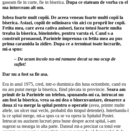
gaseam fie in curte, fie in biserica.
Dupa ce stateam de vorba cu el
ma intorceam alt om.
Iubea foarte mult copiii. De aceea veneau foarte multi copii la
biserica. Astazi, copiii de odinioara vin aici cu proprii lor copii.
Fetita mea, care avea cativa anisori, facea totusi foarte multa
treaba la biserica, bineinteles, pentru varsta ei. Cand s-a
construit pronaosul, Parintele impreuna cu fetita mea au pus
prima caramida la zidire. Dupa ce a terminat toate lucrarile,
mi-a spus:
– De acum incolo nu-mi ramane decat sa ma ocup de
suflet!
Dar nu a fost sa fie asa.
Era in anul 1975, cred, intr-o duminica din luna oc­tombrie, cand eu
nu am putut merge la biserica, fiind plecata in provincie.
Seara am
primit de la Parintele un telefon, spunandu-mi ca, intrucat nu
am fost la biserica, vrea sa-mi dea o binecuvantare, deoarece a
doua zi va merge la spital pentru o operatie
(avea, printre multe
altele, un ulcer mai vechi, probabil din timpul detentiei). Intrebandu-l
la ce spital merge, mi-a spus ca se va opera la Spitalul Postei.
Intrucat nu auzisem lucruri prea bune despre acest spital, i-am
sugerat sa mearga in alta parte. Dansul mi-a precizat ca totul este