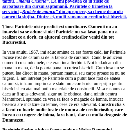
tarziu,
„mama Cristina”
. Ea imi povestea ca in zilele de
sarbatoare din cursul saptamanii, Parintele o trimetea la
serviciul
„Bratele de mun­ca”
din apropiere, sa cheme de acolo
oameni la slujba. Dintre ei, multi ramaneau credinciosi bisericii.
Ţinea Parintele niste predici extraordinare. Oamenii nu au
intarziat sa se adune si nici Parintele nu s-a lasat pana nu a
realizat ce a dorit, cu ajutorul credinciosilor veniti din tot
Bucurestiul.
In vara anului 1967, imi aduc aminte ca era foarte cald, iar Parintele
facuse rost de caramizi de la fabrica de caramizi. Cand le aduceau
oamenii cu camioanele, ele erau inca fier­binti. Noi le dadeam din
mana in mana, de la poarta pana in curtea bisericii. Cum insa nu se
puteau lua direct in mana, purtam manusi sau carpe groase sa nu ne
frigem. L-am intre­bat pe Parintele cum a putut face rost de atatea
caramizi, intr-un timp in care statul nu acorda nici un sprijin pentru
bi­serici si cu atat mai putin materiale de constructii. Mi-a ras­puns ca
daca ar fi spus adevarul, sigur nu le obtinea, dar a mintit pentru
Mantuitorul, spunand ca vrea sa faca o magazie de lemne, intrucat
biserica are incalzire cu lemne, ceea ce era adevarat.
Constructia s-
a facut cu foarte multe brate de munca ale credinciosilor, care
lucrau cu tragere de inima, fara bani, dar cu multa dragoste de
Dumnezeu.
Parintele Sarbu o iubea foarte mult pe Maica Domnului,