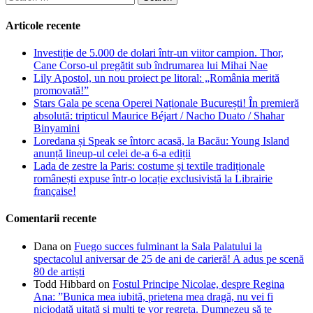
for:
Articole recente
Investiție de 5.000 de dolari într-un viitor campion. Thor,
Cane Corso-ul pregătit sub îndrumarea lui Mihai Nae
Lily Apostol, un nou proiect pe litoral: „România merită
promovată!”
Stars Gala pe scena Operei Naționale București! În premieră
absolută: tripticul Maurice Béjart / Nacho Duato / Shahar
Binyamini
Loredana și Speak se întorc acasă, la Bacău: Young Island
anunță lineup-ul celei de-a 6-a ediții
Lada de zestre la Paris: costume și textile tradiționale
românești expuse într-o locație exclusivistă la Librairie
française!
Comentarii recente
Dana
on
Fuego succes fulminant la Sala Palatului la
spectacolul aniversar de 25 de ani de carieră! A adus pe scenă
80 de artiști
Todd Hibbard
on
Fostul Principe Nicolae, despre Regina
Ana: ”Bunica mea iubită, prietena mea dragă, nu vei fi
niciodată uitată şi mulţi te vor regreta. Dumnezeu să te