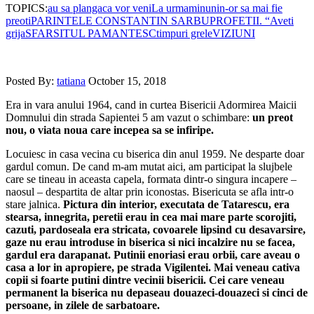
TOPICS:
au sa planga
ca vor veni
La urma
minuni
n-or sa mai fie
preoti
PARINTELE CONSTANTIN SARBU
PROFETII. “Aveti
grija
SFARSITUL PAMANTESC
timpuri grele
VIZIUNI
Posted By:
tatiana
October 15, 2018
Era in vara anului 1964, cand in curtea Bisericii Ador­mirea Maicii
Domnului din strada Sapientei 5 am vazut o schimbare:
un preot
nou, o viata noua care incepea sa se infiripe.
Locuiesc in casa vecina cu biserica din anul 1959. Ne desparte doar
gardul comun. De cand m-am mutat aici, am participat la slujbele
care se tineau in aceasta capela, formata dintr-o singura incapere –
naosul – despartita de altar prin iconostas. Bisericuta se afla intr-o
stare jalnica.
Pictura din interior, executata de Tatarescu, era
stearsa, innegrita, peretii erau in cea mai mare parte scorojiti,
cazuti, pardoseala era stricata, covoarele lipsind cu desavarsire,
gaze nu erau intro­duse in biserica si nici incalzire nu se facea,
gardul era darapa­nat. Putinii enoriasi erau orbii, care aveau o
casa a lor in apropiere, pe strada Vigilentei. Mai veneau cativa
copii si foarte putini dintre vecinii bisericii. Cei care veneau
perma­nent la biserica nu depaseau douazeci-douazeci si cinci de
persoane, in zilele de sarbatoare.