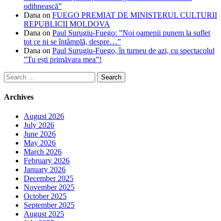
odihnească”
Dana
on
FUEGO PREMIAT DE MINISTERUL CULTURII
REPUBLICII MOLDOVA
Dana
on
Paul Surugiu-Fuego: ”Noi oamenii punem la suflet
tot ce ni se întâmplă, despre…”
Dana
on
Paul Surugiu-Fuego, în turneu de azi, cu spectacolul
”Tu ești primăvara mea”!
Search
for:
Archives
August 2026
July 2026
June 2026
May 2026
March 2026
February 2026
January 2026
December 2025
November 2025
October 2025
September 2025
August 2025