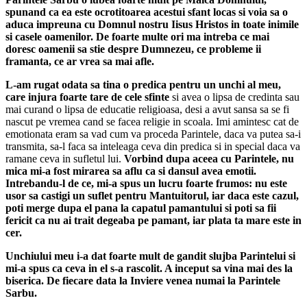
spunand ca ea este ocrotitoarea acestui sfant locas si voia sa o
aduca impreuna cu Domnul nostru Iisus Hristos in toate ini­mile
si casele oamenilor.
De foarte multe ori ma intreba ce mai
doresc oamenii sa stie despre Dumnezeu, ce probleme ii
framanta, ce ar vrea sa mai afle.
L-am rugat odata sa tina o predica pentru un unchi al meu,
care injura foarte tare de cele sfinte
si avea o lipsa de credinta sau
mai curand o lipsa de educatie religioasa, desi a avut sansa sa se fi
nascut pe vremea cand se facea religie in scoala. Imi amintesc cat de
emotionata eram sa vad cum va proceda Parintele, daca va putea sa-i
transmita, sa-l faca sa inteleaga ceva din predica si in special daca va
ramane ceva in sufletul lui.
Vorbind dupa aceea cu Parintele, nu
mica mi-a fost mirarea sa aflu ca si dansul avea emotii.
Intrebandu-l de ce, mi-a spus un lucru foarte frumos: nu este
usor sa castigi un suflet pentru Mantuitorul, iar daca este cazul,
poti merge dupa el pana la capatul pamantului si poti sa fii
fericit ca nu ai trait degeaba pe pamant, iar plata ta mare este in
cer.
Unchiului meu i-a dat foarte mult de gandit slujba Parintelui si
mi-a spus ca ceva in el s-a rascolit. A inceput sa vina mai des la
biserica. De fiecare data la Inviere venea numai la Parintele
Sarbu.