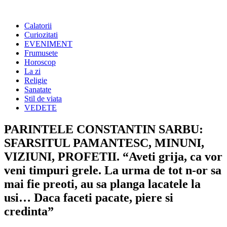
Calatorii
Curiozitati
EVENIMENT
Frumusete
Horoscop
La zi
Religie
Sanatate
Stil de viata
VEDETE
PARINTELE CONSTANTIN SARBU:
SFARSITUL PAMANTESC, MINUNI,
VIZIUNI, PROFETII. “Aveti grija, ca vor
veni timpuri grele. La urma de tot n-or sa
mai fie preoti, au sa planga lacatele la
usi… Daca faceti pacate, piere si
credinta”