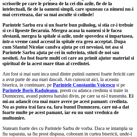
scrisorile pe care le primea de la cei din azile, fie de la
intelectuali, fie de la oameni simpli, care spuneau ca nimeni nu-i
mai cerceteaza, dar sa mai asculte si colinde!
Parintele Sarbu era si un foarte bun psiholog, si stia ce-i trebuie
si ce-i lipseste fiecaruia. Mergea acasa la oameni si le facea
sfestanii, mergea la spitale si azile, unde spovedea si im­partasea,
intr-o vreme cand accesul in spitale era greu acceptat.
Dupa
cum Sfantul Nicolae candva ajuta pe cei nevoiasi, tot asa si
Parintele Sarbu ajuta pe cei in suferinta, stiuti de noi sau
nestiuti. Au fost foarte multi cei care au primit ajutor material si
spiritual de la acest mare titan al credintei.
Am fost si mai sunt inca unul dintre putinii oameni foarte fericiti care
a avut parte de asa mari dascali. Am cunos­cut aici, la aceasta
biserica, in continuare, pe
Parintele Con­stantin Voicescu
si pe
Parintele Boris Raduleanu
, preoti cu adanca credinta si traire in
Dumnezeu, avand puterea harului divin, pe care sa ni-l transmita.
Ei
mi-au adancit cea mai mare avere pe acest pamant: credinta.
Nu as putea trai fara ea, fara bunul Dumnezeu, care mi-a dat
foarte multe pe acest pamant, iar eu nu sunt vrednica de
multumire.
Stateam foarte des cu Parintele Sarbu de vorba. Daca se intampla sa
fiu suparata, sa fiu prost dispusa, coboram in curtea bisericii, unde-l