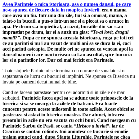
Avea Parintele o mica istorioara, asa o numea dansul, pe care
ne-o spunea de fiecare data in noaptea Invierii
;
era o mama
care avea un fiu. Intr-una din zile, fiul si-a omorat, mama, a
taiat-o in bucati, a pus-o intr-un sac si a plecat sa o arunce in
apa. Pe drum s-a impiedicat, a cazut, bucatile din sac s-au
imprastiat pe drum, iar el a auzit un glas:
“Te-ai lovit, dragul
mamii?”
. Dupa ce ne spunea aceasta istorioara, ruga pe toti cei
ce au parinti si nu i-au vazut de multi ani sa se duca la ei, caci
acei parinti asteapta. De multe ori ne spunea ca veneau apoi la
dansul oameni care marturiseau ca l-au ascultat, spre bucuria
lor si a parintilor lor. Dar cel mai fericit era Parintele.
Toate slujbele Parintelui se terminau cu o urare de sana­tate si o
saptamana de lucru cu bucurii si impliniri. Ne spunea ca Biserica nu
invata pe oameni decat numai de bine.
Cand se faceau parastase pentru cei adormiti si in zilele de mari
sarbatori,
Parintele facea apel sa se adune toate prinoasele de la
biserica si sa se mearga la azilele de batrani. Era foarte
cunoscut pentru aceste milostenii in toate azilele. Acest obicei se
pastreaza si astazi in biserica noastra. Dar atunci, intrarea
preotului in azile nu era vazuta cu ochi buni.
Cand mergeam cu
Parintele Sarbu de Pasti, se canta
“Hristos a invi­at”
, iar de
Craciun se cantau colinde. Imi amintesc ce bucurie si emotie
traiam atunci cand, dupa Sfanta Liturghie, Parintele ne citea