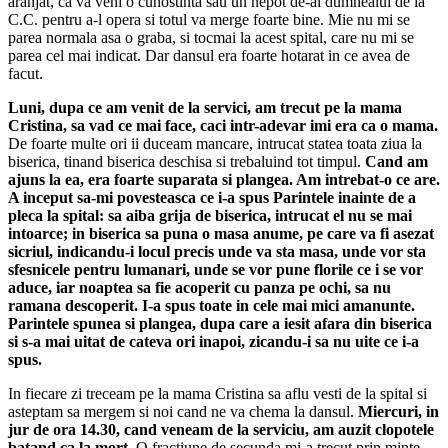
aranjat, ca va veni o cunostinta sau un nepot de-al dumnealui de la
C.C. pentru a-l opera si totul va merge foarte bine. Mie nu mi se
parea normala asa o graba, si tocmai la acest spital, care nu mi se
parea cel mai indicat. Dar dansul era foarte hotarat in ce avea de
facut.
Luni, dupa ce am venit de la servici, am trecut pe la mama
Cristina, sa vad ce mai face, caci intr-adevar imi era ca o mama.
De foarte multe ori ii duceam mancare, intrucat statea toata ziua la
biserica, tinand biserica deschisa si tre­baluind tot timpul.
Cand am
ajuns la ea, era foarte suparata si plangea. Am intrebat-o ce are.
A inceput sa-mi povesteasca ce i-a spus Parintele inainte de a
pleca la spital: sa aiba grija de biserica, intrucat el nu se mai
intoarce; in biserica sa puna o masa anume, pe care va fi asezat
sicriul, indicandu-i locul pre­cis unde va sta masa, unde vor sta
sfesnicele pentru lumanari, unde se vor pune florile ce i se vor
aduce, iar noaptea sa fie acoperit cu panza pe ochi, sa nu
ramana descoperit. I-a spus toate in cele mai mici amanunte.
Parintele spunea si plangea, dupa care a iesit afara din biserica
si s-a mai uitat de cateva ori inapoi, zicandu-i sa nu uite ce i-a
spus.
In fiecare zi treceam pe la mama Cristina sa aflu vesti de la spital si
asteptam sa mergem si noi cand ne va chema la dansul.
Miercuri, in
jur de ora 14.30, cand veneam de la servi­ciu, am auzit clopotele
batand ca la mort.
O fractiune de secunda mi-a trecut prin minte