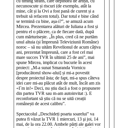
cu timing strâns, care depindea de artiști, cu
necunoscute și riscuri (de exemplu, atât la
mine, cât și la Ovi a fost pană de curent și a
trebuit să refacem totul). Dar totul e bine când
se termină cu bine, așa-i?”, se amuză acum
Mircea. Prezentarea alături de Iuliana a fost și
pentru el o plăcere, ca de fiecare dată, după
cum mărturisește. „În plus, cred că ne purtăm
unul altuia (și împreună Televiziunii Române)
noroc – să nu uităm Revelionul de acum câțiva
ani, prezentat împreună, care a fost cel mai
mare succes TVR în ultimii 25 de ani”, mai
spune Mircea, implicat cu bucurie în acest
proiect: „M-a sunat Smaranda Vornicu
[producătorul show-ului] și mi-a povestit
despre proiectul ăsta; de fapt, mi-a spus câteva
idei care mi-au plăcut atât de mult, încât am zis
«I´m in!» Deci, nu știu dacă a fost o propunere
din partea TVR sau m-am autoinvitat :). E
reconfortant să știu că nu se uită creații
românești de acest calibru”.
Spectacolul „Deschideți poarta soarelui” va
putea fi văzut la TVR 1 miercuri, 13 şi joi, 14
mai, de la ora 22.00. Ambele părți ale galei vor