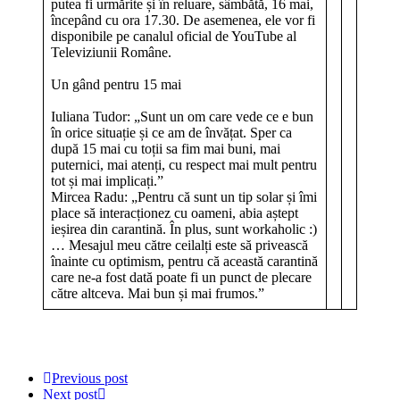
putea fi urmărite și în reluare, sâmbătă, 16 mai,
începând cu ora 17.30. De asemenea, ele vor fi
disponibile pe canalul oficial de YouTube al
Televiziunii Române.
Un gând pentru 15 mai
Iuliana Tudor: „Sunt un om care vede ce e bun
în orice situație și ce am de învățat. Sper ca
după 15 mai cu toții sa fim mai buni, mai
puternici, mai atenți, cu respect mai mult pentru
tot și mai implicați.”
Mircea Radu: „Pentru că sunt un tip solar și îmi
place să interacționez cu oameni, abia aștept
ieșirea din carantină. În plus, sunt workaholic :)
… Mesajul meu către ceilalți este să privească
înainte cu optimism, pentru că această carantină
care ne-a fost dată poate fi un punct de plecare
către altceva. Mai bun și mai frumos.”
Previous post
Next post