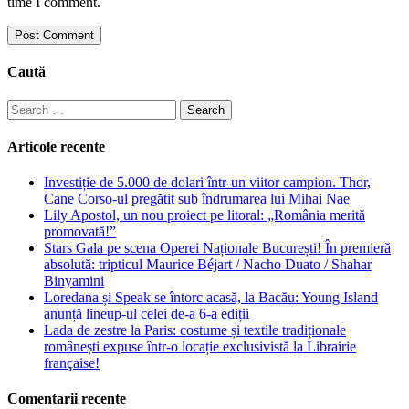
time I comment.
Caută
Search
for:
Articole recente
Investiție de 5.000 de dolari într-un viitor campion. Thor,
Cane Corso-ul pregătit sub îndrumarea lui Mihai Nae
Lily Apostol, un nou proiect pe litoral: „România merită
promovată!”
Stars Gala pe scena Operei Naționale București! În premieră
absolută: tripticul Maurice Béjart / Nacho Duato / Shahar
Binyamini
Loredana și Speak se întorc acasă, la Bacău: Young Island
anunță lineup-ul celei de-a 6-a ediții
Lada de zestre la Paris: costume și textile tradiționale
românești expuse într-o locație exclusivistă la Librairie
française!
Comentarii recente