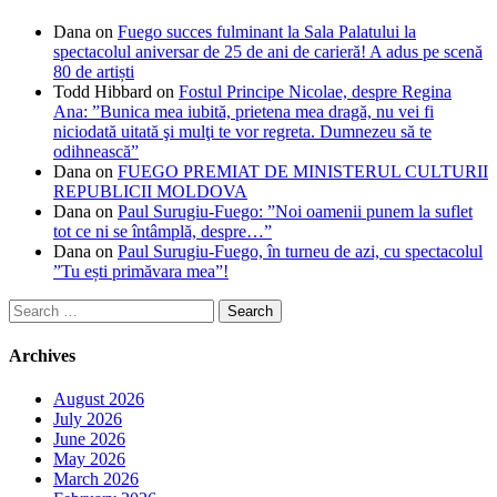
Dana
on
Fuego succes fulminant la Sala Palatului la
spectacolul aniversar de 25 de ani de carieră! A adus pe scenă
80 de artiști
Todd Hibbard
on
Fostul Principe Nicolae, despre Regina
Ana: ”Bunica mea iubită, prietena mea dragă, nu vei fi
niciodată uitată şi mulţi te vor regreta. Dumnezeu să te
odihnească”
Dana
on
FUEGO PREMIAT DE MINISTERUL CULTURII
REPUBLICII MOLDOVA
Dana
on
Paul Surugiu-Fuego: ”Noi oamenii punem la suflet
tot ce ni se întâmplă, despre…”
Dana
on
Paul Surugiu-Fuego, în turneu de azi, cu spectacolul
”Tu ești primăvara mea”!
Search
for:
Archives
August 2026
July 2026
June 2026
May 2026
March 2026