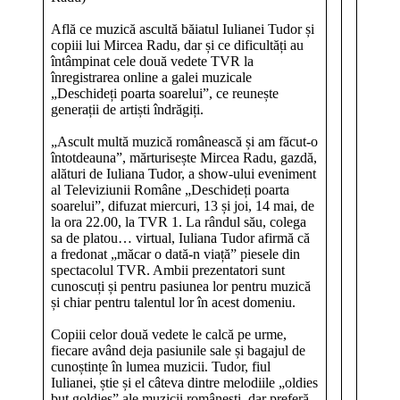
Află ce muzică ascultă băiatul Iulianei Tudor și
copiii lui Mircea Radu, dar și ce dificultăți au
întâmpinat cele două vedete TVR la
înregistrarea online a galei muzicale
„Deschideți poarta soarelui”, ce reunește
generații de artiști îndrăgiți.
„Ascult multă muzică românească și am făcut-o
întotdeauna”, mărturisește Mircea Radu, gazdă,
alături de Iuliana Tudor, a show-ului eveniment
al Televiziunii Române „Deschideți poarta
soarelui”, difuzat miercuri, 13 și joi, 14 mai, de
la ora 22.00, la TVR 1. La rândul său, colega
sa de platou… virtual, Iuliana Tudor afirmă că
a fredonat „măcar o dată-n viață” piesele din
spectacolul TVR. Ambii prezentatori sunt
cunoscuți și pentru pasiunea lor pentru muzică
și chiar pentru talentul lor în acest domeniu.
Copiii celor două vedete le calcă pe urme,
fiecare având deja pasiunile sale și bagajul de
cunoștințe în lumea muzicii. Tudor, fiul
Iulianei, știe și el câteva dintre melodiile „oldies
but goldies” ale muzicii românești, dar preferă