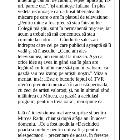
îndelungi căutări de cabluri, rețele, aplicații, ID-
uri, parole etc.”, își amintește Iuliana. În plus,
vedeta recunoaște că i-a lipsit libertatea de
mișcare pe care o are în platoul de televiziune:
„Pentru mine a fost greu să stau într-un loc.
Colegii mă știu, sunt în permanentă mișcare, iar
acum a trebuit să mă concentrez să stau
cuminte la cadru…”. Gândurile sale s-au
îndreptat către cei pe care publicul așteaptă să îi
vadă și să îi asculte: „Când am ales
televiziunea, am renunțat la muzică. Așa că
orice idee aș avea în gând sau în plan are
legătură cu felul în care să-i pun în valoare, ca
gazdă sau realizator, pe artiștii noștri.” Miza a
meritat, însă: „Este o bucurie faptul că TVR
oferă o premieră muzicală în această perioadă,
cu zeci de artiști valoroși; și, nu în ultimul rând,
întâlnirea cu Mircea, ca gazdă a aceluiași
program, pentru a treia oară”, mai spune ea.
Iată că televiziunea mai are surprize și pentru
Mircea Radu, chiar și după atâția ani în acest
domeniu. „Ce a fost inedit la «Deschideți
poarta soarelui» pentru noi va fi și pentru
telespectatori – prezentare de acasă, în ferestre,