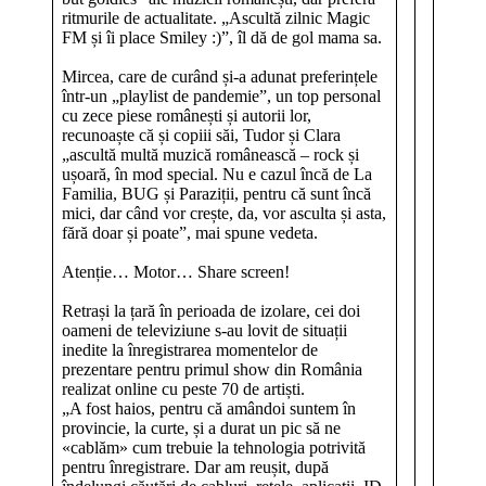
ritmurile de actualitate. „Ascultă zilnic Magic
FM și îi place Smiley :)”, îl dă de gol mama sa.
Mircea, care de curând și-a adunat preferințele
într-un „playlist de pandemie”, un top personal
cu zece piese românești și autorii lor,
recunoaște că și copiii săi, Tudor și Clara
„ascultă multă muzică românească – rock și
ușoară, în mod special. Nu e cazul încă de La
Familia, BUG și Paraziții, pentru că sunt încă
mici, dar când vor crește, da, vor asculta și asta,
fără doar și poate”, mai spune vedeta.
Atenție… Motor… Share screen!
Retrași la țară în perioada de izolare, cei doi
oameni de televiziune s-au lovit de situații
inedite la înregistrarea momentelor de
prezentare pentru primul show din România
realizat online cu peste 70 de artiști.
„A fost haios, pentru că amândoi suntem în
provincie, la curte, și a durat un pic să ne
«cablăm» cum trebuie la tehnologia potrivită
pentru înregistrare. Dar am reușit, după