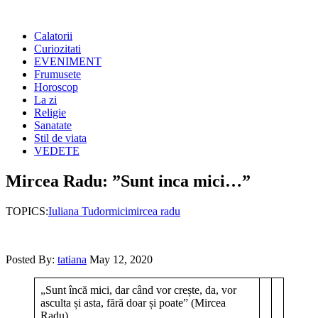
Calatorii
Curiozitati
EVENIMENT
Frumusete
Horoscop
La zi
Religie
Sanatate
Stil de viata
VEDETE
Mircea Radu: ”Sunt inca mici…”
TOPICS:
Iuliana Tudor
mici
mircea radu
Posted By:
tatiana
May 12, 2020
„Sunt încă mici, dar când vor crește, da, vor
asculta și asta, fără doar și poate” (Mircea
Radu)