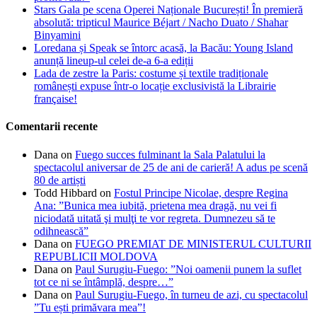
Stars Gala pe scena Operei Naționale București! În premieră
absolută: tripticul Maurice Béjart / Nacho Duato / Shahar
Binyamini
Loredana și Speak se întorc acasă, la Bacău: Young Island
anunță lineup-ul celei de-a 6-a ediții
Lada de zestre la Paris: costume și textile tradiționale
românești expuse într-o locație exclusivistă la Librairie
française!
Comentarii recente
Dana
on
Fuego succes fulminant la Sala Palatului la
spectacolul aniversar de 25 de ani de carieră! A adus pe scenă
80 de artiști
Todd Hibbard
on
Fostul Principe Nicolae, despre Regina
Ana: ”Bunica mea iubită, prietena mea dragă, nu vei fi
niciodată uitată şi mulţi te vor regreta. Dumnezeu să te
odihnească”
Dana
on
FUEGO PREMIAT DE MINISTERUL CULTURII
REPUBLICII MOLDOVA
Dana
on
Paul Surugiu-Fuego: ”Noi oamenii punem la suflet
tot ce ni se întâmplă, despre…”
Dana
on
Paul Surugiu-Fuego, în turneu de azi, cu spectacolul
”Tu ești primăvara mea”!