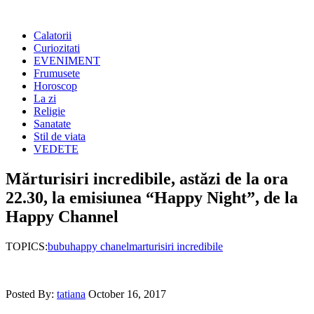
Calatorii
Curiozitati
EVENIMENT
Frumusete
Horoscop
La zi
Religie
Sanatate
Stil de viata
VEDETE
Mărturisiri incredibile, astăzi de la ora
22.30, la emisiunea “Happy Night”, de la
Happy Channel
TOPICS:
bubu
happy chanel
marturisiri incredibile
Posted By:
tatiana
October 16, 2017