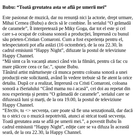
Bubu: “Toată greutatea asta se află pe umerii mei”
Este pasionat de muzică, dar nu renunță nici la actorie, drept urmare,
Mihai Cernea (Bubu) a decis să le combine. În serialul “O grămadă
de caramele”, îl interpretează pe Miky Goga, dar tot el este și cel
care s-a ocupat de coloana sonoră a producției, împreună cu bunul
său prieten-Cristian Comaroni. Cum a fost experiența pentru el,
telespectatorii pot afla astăzi (16 octombrie), de la ora 22.30, în
cadrul emisiunii “Happy Night”, difuzate la postul de televiziune
Happy Channel.
“Mă simt ca în vacanță atunci când vin la filmări, pentru că fac cu
mare plăcere ceea ce fac.”, spune Bubu.
Tânărul artist mărturisește că munca pentru coloana sonoră a unei
producții este solicitantă, având în vedere trebuie să fie atent la orice
detaliu. După ce a realizat, împreună cu Cristi Comaroni, coloana
sonoră a iSerialului “Când mama nu-i acasă”, cei doi au repetat din
nou experiența și pentru “O grămadă de caramele”, serialul care se
difuzează luni și marți, de la ora 19.00, la postul de televiziune
Happy Channel.
“Efectiv, tu <
> secvența, care poate să fie una senzațională, dar dacă
tu o strici cu o muzică nepotrivită, atunci ai stricat toată secvența.
Toată greutatea asta se află pe umerii mei.”, a povestit Bubu în
cadrul emisiunii “Happy Night”, ediție care se va difuza în această
seară, de la ora 22.30, la Happy Channel.