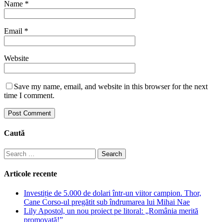
Name
*
Email
*
Website
Save my name, email, and website in this browser for the next
time I comment.
Caută
Search
for:
Articole recente
Investiție de 5.000 de dolari într-un viitor campion. Thor,
Cane Corso-ul pregătit sub îndrumarea lui Mihai Nae
Lily Apostol, un nou proiect pe litoral: „România merită
promovată!”