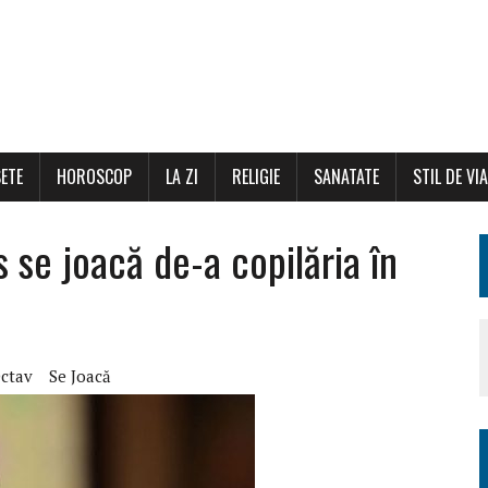
ETE
HOROSCOP
LA ZI
RELIGIE
SANATATE
STIL DE VI
s se joacă de-a copilăria în
ctav
Se Joacă