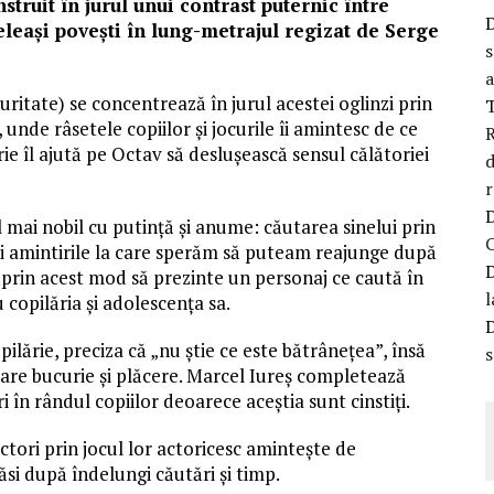
struit în jurul unui contrast puternic între
eleași povești în lung-metrajul regizat de Serge
s
a
ritate) se concentrează în jurul acestei oglinzi prin
unde râsetele copiilor și jocurile îi amintesc de ce
R
rie îl ajută pe Octav să deslușească sensul călătoriei
d
r
l mai nobil cu putință și anume: căutarea sinelui prin
ezi amintirile la care sperăm să puteam reajunge după
 prin acest mod să prezinte un personaj ce caută în
l
copilăria și adolescența sa.
pilărie, preciza că „nu știe ce este bătrânețea”, însă
s
 mare bucurie și plăcere. Marcel Iureș completează
 în rândul copiilor deoarece aceștia sunt cinstiți.
 actori prin jocul lor actoricesc amintește de
si după îndelungi căutări și timp.