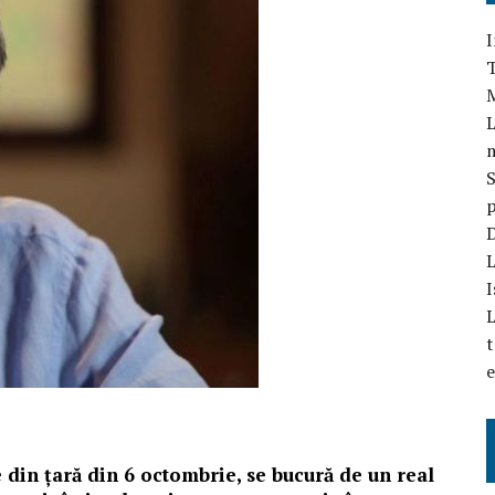
I
T
L
S
p
D
L
I
L
t
e
 din țară din 6 octombrie, se bucură de un real