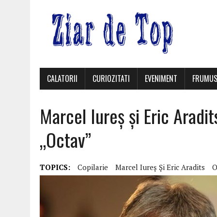
CALATORII
CURIOZITATI
EVENIMENT
FRUMUS
Marcel Iureș și Eric Aradit
„Octav”
TOPICS:
Copilarie
Marcel Iureș Și Eric Aradits
O