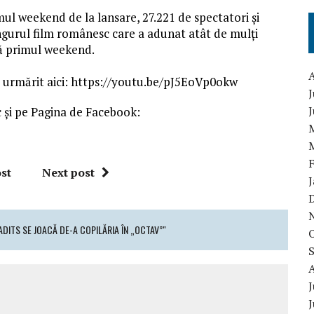
ul weekend de la lansare, 27.221 de spectatori și
singurul film românesc care a adunat atât de mulți
pă primul weekend.
fi urmărit aici: https://youtu.be/pJ5EoVp0okw
J
 și pe Pagina de Facebook:
st
Next post
ADITS SE JOACĂ DE-A COPILĂRIA ÎN „OCTAV”"
J