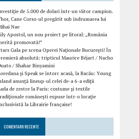
nvestiție de 5.000 de dolari într-un viitor campion.
hor, Cane Corso-ul pregătit sub îndrumarea lui
Mihai Nae
ily Apostol, un nou proiect pe litoral: „România
merită promovată!”
tars Gala pe scena Operei Naționale București! În
remieră absolută: tripticul Maurice Béjart / Nacho
uato / Shahar Binyamini
oredana și Speak se întorc acasă, la Bacău: Young
sland anunță lineup-ul celei de-a 6-a ediții
ada de zestre la Paris: costume și textile
radiționale românești expuse într-o locație
xclusivistă la Librairie française!
COMENTARII RECENTE