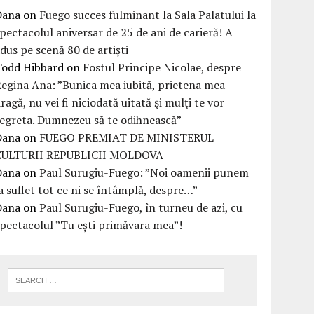
Dana
on
Fuego succes fulminant la Sala Palatului la
pectacolul aniversar de 25 de ani de carieră! A
dus pe scenă 80 de artiști
Todd Hibbard
on
Fostul Principe Nicolae, despre
egina Ana: ”Bunica mea iubită, prietena mea
ragă, nu vei fi niciodată uitată şi mulţi te vor
egreta. Dumnezeu să te odihnească”
Dana
on
FUEGO PREMIAT DE MINISTERUL
CULTURII REPUBLICII MOLDOVA
Dana
on
Paul Surugiu-Fuego: ”Noi oamenii punem
a suflet tot ce ni se întâmplă, despre…”
Dana
on
Paul Surugiu-Fuego, în turneu de azi, cu
pectacolul ”Tu ești primăvara mea”!