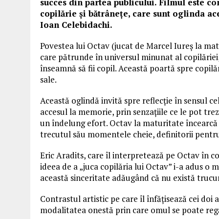
succes din partea publicului. Filmul este con
copilărie și bătrânețe, care sunt oglinda ac
Ioan Celebidachi.
Povestea lui Octav (jucat de Marcel Iureș la matu
care pătrunde în universul minunat al copilăriei, 
înseamnă să fii copil. Această poartă spre copilă
sale.
Această oglindă invită spre reflecție în sensul ce
accesul la memorie, prin senzațiile ce le pot tr
un îndelung efort. Octav la maturitate încearcă
trecutul său momentele cheie, definitorii pentru 
Eric Aradits, care îl interpretează pe Octav în co
ideea de a „juca copilăria lui Octav” i-a adus o
această sinceritate adăugând că nu există trucuri
Contrastul artistic pe care îl înfățisează cei doi
modalitatea onestă prin care omul se poate regă