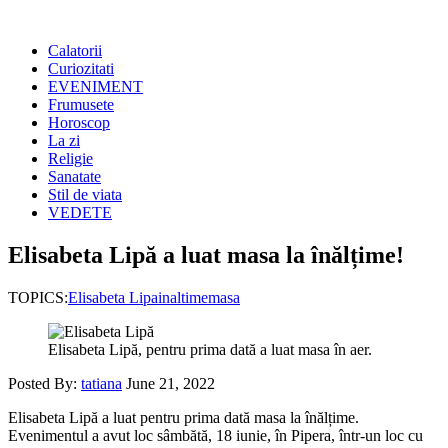
Calatorii
Curiozitati
EVENIMENT
Frumusete
Horoscop
La zi
Religie
Sanatate
Stil de viata
VEDETE
Elisabeta Lipă a luat masa la înălțime!
TOPICS:
Elisabeta Lipa
inaltime
masa
Elisabeta Lipă, pentru prima dată a luat masa în aer.
Posted By:
tatiana
June 21, 2022
Elisabeta Lipă a luat pentru prima dată masa la înălțime.
Evenimentul a avut loc sâmbătă, 18 iunie, în Pipera, într-un loc cu