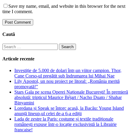
Save my name, email, and website in this browser for the next
time I comment.
Caută
Search
for:
Articole recente
Investiție de 5.000 de dolari într-un viitor campion. Thor,
Cane Corso-ul pregătit sub îndrumarea lui Mihai Nae
Lily Apostol, un nou proiect pe litoral: „România merită
promovată!”
Stars Gala pe scena Operei Naționale București! În premieră
absolută: tripticul Maurice Béjart / Nacho Duato / Shahar
Binyamini
Loredana și Speak se întorc acasă, la Bacău: Young Island
anunță lineup-ul celei de-a 6-a ediții
Lada de zestre la Paris: costume și textile tradiționale
românești expuse într-o locație exclusivistă la Librairie
française!