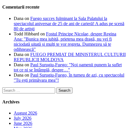
Comentarii recente
Dana
on
Fuego succes fulminant la Sala Palatului la
spectacolul aniversar de 25 de ani de carieră! A adus pe scenă
80 de artiști
Todd Hibbard
on
Fostul Principe Nicolae, despre Regina
Ana: ”Bunica mea iubită, prietena mea dragă, nu vei fi
niciodată uitată şi mulţi te vor regreta. Dumnezeu să te
odihnească”
Dana
on
FUEGO PREMIAT DE MINISTERUL CULTURII
REPUBLICII MOLDOVA
Dana
on
Paul Surugiu-Fuego: ”Noi oamenii punem la suflet
tot ce ni se întâmplă, despre…”
Dana
on
Paul Surugiu-Fuego, în turneu de azi, cu spectacolul
”Tu ești primăvara mea”!
Search
for:
Archives
August 2026
July 2026
June 2026