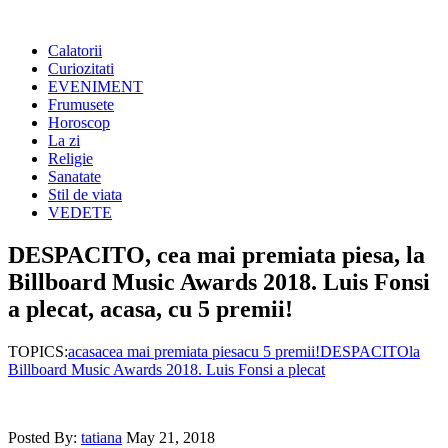
Calatorii
Curiozitati
EVENIMENT
Frumusete
Horoscop
La zi
Religie
Sanatate
Stil de viata
VEDETE
DESPACITO, cea mai premiata piesa, la
Billboard Music Awards 2018. Luis Fonsi
a plecat, acasa, cu 5 premii!
TOPICS:
acasa
cea mai premiata piesa
cu 5 premii!
DESPACITO
la
Billboard Music Awards 2018. Luis Fonsi a plecat
Posted By:
tatiana
May 21, 2018