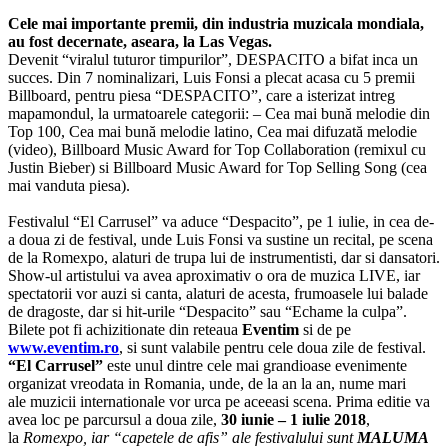
Cele mai importante premii, din industria muzicala mondiala,
au fost decernate, aseara, la Las Vegas.
Devenit “viralul tuturor timpurilor”, DESPACITO a bifat inca un
succes. Din 7 nominalizari, Luis Fonsi a plecat acasa cu 5 premii
Billboard, pentru piesa “DESPACITO”, care a isterizat intreg
mapamondul, la urmatoarele categorii: – Cea mai bună melodie din
Top 100, Cea mai bună melodie latino, Cea mai difuzată melodie
(video), Billboard Music Award for Top Collaboration (remixul cu
Justin Bieber) si Billboard Music Award for Top Selling Song (cea
mai vanduta piesa).
Festivalul “El Carrusel” va aduce “Despacito”, pe 1 iulie, in cea de-
a doua zi de festival, unde Luis Fonsi va sustine un recital, pe scena
de la Romexpo, alaturi de trupa lui de instrumentisti, dar si dansatori.
Show-ul artistului va avea aproximativ o ora de muzica LIVE, iar
spectatorii vor auzi si canta, alaturi de acesta, frumoasele lui balade
de dragoste, dar si hit-urile “Despacito” sau “Echame la culpa”.
Bilete pot fi achizitionate din reteaua
Eventim
si de pe
www.eventim.ro
, si sunt valabile pentru cele doua zile de festival.
“El Carrusel”
este unul dintre cele mai grandioase evenimente
organizat vreodata in Romania, unde, de la an la an, nume mari
ale
muzicii internationale
vor urca pe aceeasi scena. Prima editie va
avea loc
pe parcursul a doua zile,
30 iunie – 1 iulie 2018
,
la
Romexpo, iar “capetele de afis” ale festivalului sunt
MALUMA