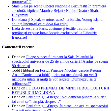
promovată!”
Stars Gala pe scena Operei Naționale București! În premieră
absolută: tripticul Maurice Béjart / Nacho Duato / Shahar
Binyamini
Loredana și Speak se întorc acasă, la Bacău: Young Island
anunță lineup-ul celei de-a 6-a ediții
Lada de zestre la Paris: costume și textile tradiționale
românești expuse într-o locație exclusivistă la Librairie
française!
Comentarii recente
Dana
on
Fuego succes fulminant la Sala Palatului la
spectacolul aniversar de 25 de ani de carieră! A adus pe scenă
80 de artiști
Todd Hibbard
on
Fostul Principe Nicolae, despre Regina
Ana: ”Bunica mea iubită, prietena mea dragă, nu vei fi
niciodată uitată şi mulţi te vor regreta. Dumnezeu să te
odihnească”
Dana
on
FUEGO PREMIAT DE MINISTERUL CULTURII
REPUBLICII MOLDOVA
Dana
on
Paul Surugiu-Fuego: ”Noi oamenii punem la suflet
tot ce ni se întâmplă, despre…”
Dana
on
Paul Surugiu-Fuego, în turneu de azi, cu spectacolul
”Tu ești primăvara mea”!