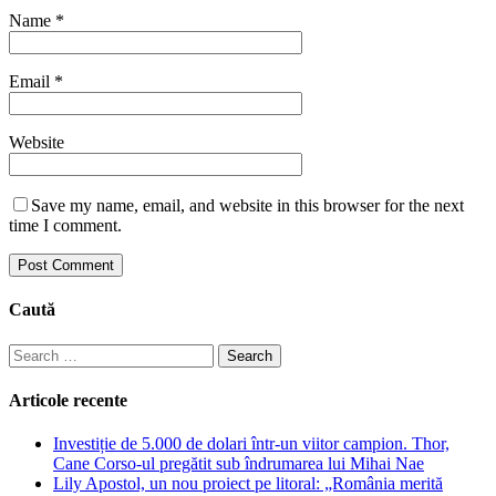
Name
*
Email
*
Website
Save my name, email, and website in this browser for the next
time I comment.
Caută
Search
for:
Articole recente
Investiție de 5.000 de dolari într-un viitor campion. Thor,
Cane Corso-ul pregătit sub îndrumarea lui Mihai Nae
Lily Apostol, un nou proiect pe litoral: „România merită