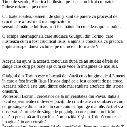
Timp de secole, Biserica l-a ilustrat pe Iisus crucificat cu braţele
întinse orizontal pe cruce.
Cu toate acestea, oamenii de ştiinţă sunt de părere că procesul de
crucificare a fost mult mai îngrozitor în
sensul că mâinile lui Iisus ar fi fost bătute în cuie deasupra capului.
O echipă internaţională care studiază Giulgiul din Torino, care
ilustrează cum a fost crucificat Iisus, a ajuns la concluzia că practica
implica suspendarea victimei pe o cruce în formă de Y.
Aceştia au ajuns la această concluzie după ce au studiat dârele de
sânge care curg pe braţe aşa cum se vede în imaginea de mai sus.
Giulgiul din Torino este o bucată de pânză cu o lungime de 4,3 metri
în care a fost învelit Iisus Hristos după ce a fost coborât de pe cruce.
Această relicvă este unul dintre cele mai studiate artefacte din istoria
omenirii.
Profesorul Borrini, cercetător de la universitatea din Pavia, Italia a
făcut experimente cu diverse poziţii de crucificare ca să observe cum
curge sângele dintr-un loc în care cuiul străpunge mâinile. Astfel s-a
observat că urmele de sânge de pe giulgiu corespund crucificării
dacă o persoană ar fi crucificată în poziţia Y şi nu T după cum este
imaginată în arta creştină.
În cele mai multe reprezentări ale crucificării, Iisus are o poziţie de T