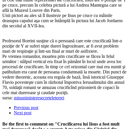
pe cruce, precum în celebra pictură a lui Andrea Mantegna care se
află la Muzeul Louvre din Paris.
Unii pictori au ales să îl ilustreze pe Iisus pe cruce cu mâinile
deasupra capului aşa cum se întâmplă în pictura lui Jacob Jordaens
din secolul al XVII-lea.
Profesorul Borrini susţine că o persoană care este crucificată într-o
poziţie de Y ar suferi nişte dureri îngrozitoare, ar fi avut problem
mari de respiraţie şi într-un final ar muri de asifixiere.
Pe vremea romanilor, moartea prin crucificare se făcea în felul
următor : stâlpul vertical era fixat în pământ în locul unde avea loc
procesul de crucificare, în timp ce cel orizontal care mai era numit şi
patibulum era carat de persoana condamnată la moarte. Din punct de
vedere theoretic, aceasta era regula de bază, însă istoricul Giuseppe
Flavio povesteşte cum în războiul împotriva Ierusalimului din annul
70, soldaţii romani se amuzau crucificînd prizonierii de copaci în
cele mai dureroase şi caudate poziţii.
sursa:
minunimisteresecreteleterrei
Previous post
Next post
Be the first to comment
on "Crucificarea lui Iisus a fost mult