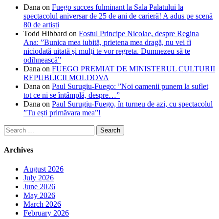
Dana
on
Fuego succes fulminant la Sala Palatului la
spectacolul aniversar de 25 de ani de carieră! A adus pe scenă
80 de artiști
Todd Hibbard
on
Fostul Principe Nicolae, despre Regina
Ana: ”Bunica mea iubită, prietena mea dragă, nu vei fi
niciodată uitată şi mulţi te vor regreta. Dumnezeu să te
odihnească”
Dana
on
FUEGO PREMIAT DE MINISTERUL CULTURII
REPUBLICII MOLDOVA
Dana
on
Paul Surugiu-Fuego: ”Noi oamenii punem la suflet
tot ce ni se întâmplă, despre…”
Dana
on
Paul Surugiu-Fuego, în turneu de azi, cu spectacolul
”Tu ești primăvara mea”!
Search
for:
Archives
August 2026
July 2026
June 2026
May 2026
March 2026
February 2026