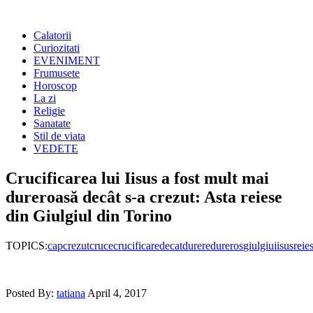
Calatorii
Curiozitati
EVENIMENT
Frumusete
Horoscop
La zi
Religie
Sanatate
Stil de viata
VEDETE
Crucificarea lui Iisus a fost mult mai
dureroasă decât s-a crezut: Asta reiese
din Giulgiul din Torino
TOPICS:
cap
crezut
cruce
crucificare
decat
durere
dureros
giulgiu
iisus
reie
Posted By:
tatiana
April 4, 2017