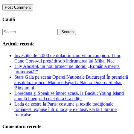
Caută
Search
for:
Articole recente
Investiție de 5.000 de dolari într-un viitor campion. Thor,
Cane Corso-ul pregătit sub îndrumarea lui Mihai Nae
Lily Apostol, un nou proiect pe litoral: „România merită
promovată!”
Stars Gala pe scena Operei Naționale București! În premieră
absolută: tripticul Maurice Béjart / Nacho Duato / Shahar
Binyamini
Loredana și Speak se întorc acasă, la Bacău: Young Island
anunță lineup-ul celei de-a 6-a ediții
Lada de zestre la Paris: costume și textile tradiționale
românești expuse într-o locație exclusivistă la Librairie
française!
Comentarii recente