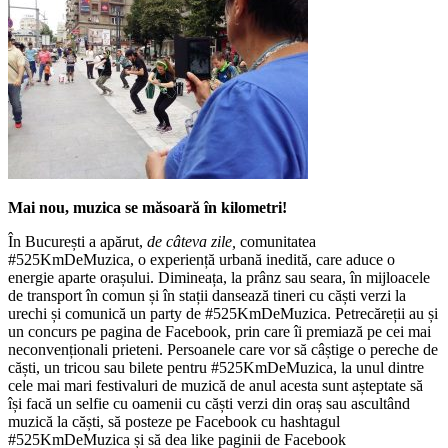
Mai nou, muzica se măsoară în kilometri!
În București a apărut,
de câteva zile,
comunitatea
#525KmDeMuzica, o experiență urbană inedită, care aduce o
energie aparte orașului. Dimineața, la prânz sau seara, în mijloacele
de transport în comun și în stații dansează tineri cu căști verzi la
urechi și comunică un party de #525KmDeMuzica. Petrecăreții au și
un concurs pe pagina de Facebook, prin care îi premiază pe cei mai
neconvenționali prieteni. Persoanele care vor să câștige o pereche de
căști, un tricou sau bilete pentru #525KmDeMuzica, la unul dintre
cele mai mari festivaluri de muzică de anul acesta sunt așteptate să
își facă un selfie cu oamenii cu căști verzi din oraș sau ascultând
muzică la căști, să posteze pe Facebook cu hashtagul
#525KmDeMuzica și să dea like paginii de Facebook