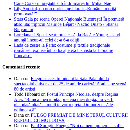
Cane Corso-ul pregătit sub îndrumarea lui Mihai Nae
Lily Apostol, un nou proiect pe litoral: „România merită
promovată!”
Stars Gala pe scena Operei Naționale București! În premieră
absolută: tripticul Maurice Béjart / Nacho Duato / Shahar
Binyamini
Loredana și Speak se întorc acasă, la Bacău: Young Island
anunță lineup-ul celei de-a 6-a ediții
Lada de zestre la Paris: costume și textile tradiționale
românești expuse într-o locație exclusivistă la Librairie
française!
Comentarii recente
Dana
on
Fuego succes fulminant la Sala Palatului la
spectacolul aniversar de 25 de ani de carieră! A adus pe scenă
80 de artiști
Todd Hibbard
on
Fostul Principe Nicolae, despre Regina
Ana: ”Bunica mea iubită, prietena mea dragă, nu vei fi
niciodată uitată şi mulţi te vor regreta. Dumnezeu să te
odihnească”
Dana
on
FUEGO PREMIAT DE MINISTERUL CULTURII
REPUBLICII MOLDOVA
Dana
on
Paul Surugiu-Fuego: ”Noi oamenii punem la suflet