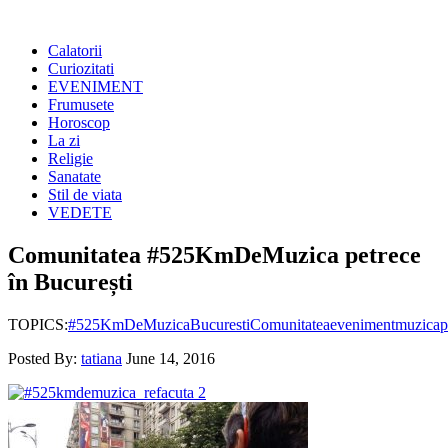
Calatorii
Curiozitati
EVENIMENT
Frumusete
Horoscop
La zi
Religie
Sanatate
Stil de viata
VEDETE
Comunitatea #525KmDeMuzica petrece
în București
TOPICS:
#525KmDeMuzica
Bucuresti
Comunitatea
eveniment
muzica
p
Posted By:
tatiana
June 14, 2016