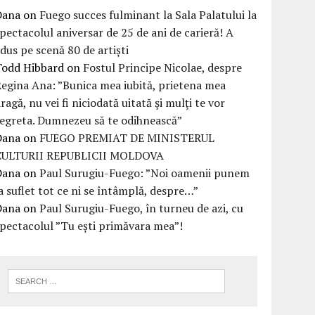
Dana
on
Fuego succes fulminant la Sala Palatului la
pectacolul aniversar de 25 de ani de carieră! A
dus pe scenă 80 de artiști
Todd Hibbard
on
Fostul Principe Nicolae, despre
egina Ana: ”Bunica mea iubită, prietena mea
ragă, nu vei fi niciodată uitată şi mulţi te vor
egreta. Dumnezeu să te odihnească”
Dana
on
FUEGO PREMIAT DE MINISTERUL
CULTURII REPUBLICII MOLDOVA
Dana
on
Paul Surugiu-Fuego: ”Noi oamenii punem
a suflet tot ce ni se întâmplă, despre…”
Dana
on
Paul Surugiu-Fuego, în turneu de azi, cu
pectacolul ”Tu ești primăvara mea”!