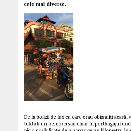
cele mai diverse.
De la bolizii de lux cu care erau obișnuiți acasă,
tuktuk-uri, remorci sau chiar în portbagajul unor
nicio posibilitate de a parcurge un kilometru în