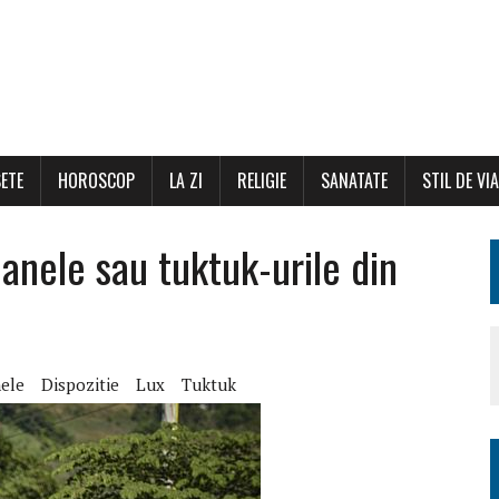
ETE
HOROSCOP
LA ZI
RELIGIE
SANATATE
STIL DE VI
oanele sau tuktuk-urile din
ele
Dispozitie
Lux
Tuktuk