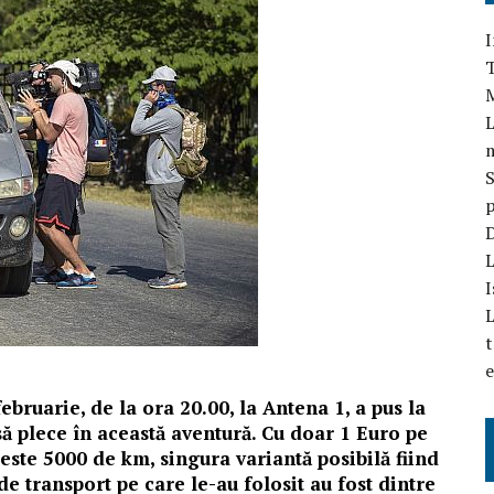
I
T
L
S
p
D
L
I
L
t
e
ebruarie, de la ora 20.00, la Antena 1, a pus la
ă plece în această aventură. Cu doar 1 Euro pe
peste 5000 de km, singura variantă posibilă fiind
de transport pe care le-au folosit au fost dintre