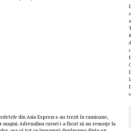
s
a
R
d
r
l
s
 vedetele din Asia Express s-au trezit în camioane,
 mașini. Adrenalina cursei i-a făcut să nu renunțe la
 plus, așa că tot ce înseamnă deplasarea dintr-un