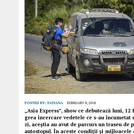
POSTED BY:
TATIANA
FEBRUARY 8, 2018
„Asia Express”, show ce debutează luni, 12 f
grea încercare vedetele ce s-au încumetat s
zi, aceștia au avut de parcurs un traseu de 
autostopul. În aceste condiții și mijloacele 