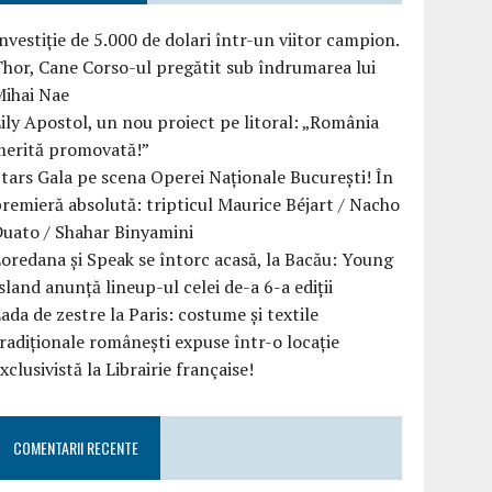
nvestiție de 5.000 de dolari într-un viitor campion.
hor, Cane Corso-ul pregătit sub îndrumarea lui
Mihai Nae
ily Apostol, un nou proiect pe litoral: „România
merită promovată!”
tars Gala pe scena Operei Naționale București! În
remieră absolută: tripticul Maurice Béjart / Nacho
uato / Shahar Binyamini
oredana și Speak se întorc acasă, la Bacău: Young
sland anunță lineup-ul celei de-a 6-a ediții
ada de zestre la Paris: costume și textile
radiționale românești expuse într-o locație
xclusivistă la Librairie française!
COMENTARII RECENTE