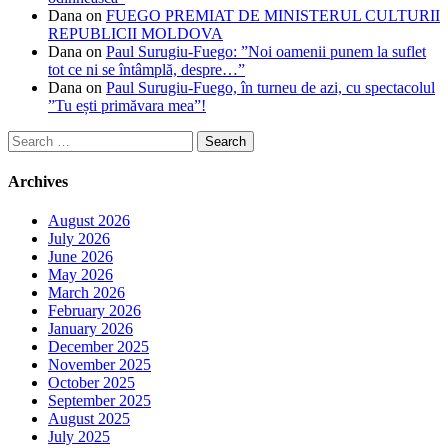
Dana
on
FUEGO PREMIAT DE MINISTERUL CULTURII
REPUBLICII MOLDOVA
Dana
on
Paul Surugiu-Fuego: ”Noi oamenii punem la suflet
tot ce ni se întâmplă, despre…”
Dana
on
Paul Surugiu-Fuego, în turneu de azi, cu spectacolul
”Tu ești primăvara mea”!
Search
for:
Archives
August 2026
July 2026
June 2026
May 2026
March 2026
February 2026
January 2026
December 2025
November 2025
October 2025
September 2025
August 2025
July 2025