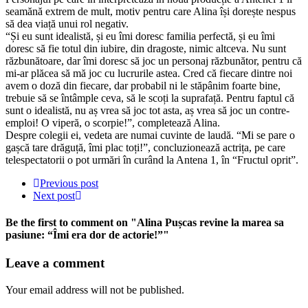
seamănă extrem de mult, motiv pentru care Alina își dorește nespus
să dea viață unui rol negativ.
“Și eu sunt idealistă, și eu îmi doresc familia perfectă, și eu îmi
doresc să fie totul din iubire, din dragoste, nimic altceva. Nu sunt
răzbunătoare, dar îmi doresc să joc un personaj răzbunător, pentru că
mi-ar plăcea să mă joc cu lucrurile astea. Cred că fiecare dintre noi
avem o doză din fiecare, dar probabil ni le stăpânim foarte bine,
trebuie să se întâmple ceva, să le scoți la suprafață. Pentru faptul că
sunt o idealistă, nu aș vrea să joc tot asta, aș vrea să joc un contre-
emploi! O viperă, o scorpie!”, completează Alina.
Despre colegii ei, vedeta are numai cuvinte de laudă. “Mi se pare o
gașcă tare drăguță, îmi plac toți!”, concluzionează actrița, pe care
telespectatorii o pot urmări în curând la Antena 1, în “Fructul oprit”.
Previous post
Next post
Be the first to comment
on "Alina Pușcas revine la marea sa
pasiune: “Îmi era dor de actorie!”"
Leave a comment
Your email address will not be published.