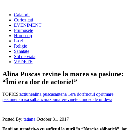
Calatorii
Curiozitati
EVENIMENT
Frumusete
Horoscop
La zi
Religie
Sanatate
Stil de viata
VEDETE
Alina Pușcas revine la marea sa pasiune:
“Îmi era dor de actorie!”
TOPICS:
actiune
alina puscas
antena 1
era dor
fructul oprit
mare
pasiune
narcisa salbatica
razbunare
revine
te cunosc de undeva
Posted By:
tatiana
October 31, 2017
Fanii au urmărit-o cu sufletul la gură în “Narcisa sălbatică”, iar