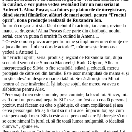
în curând, o vor putea vedea evoluând într-un nou serial al
Antenei 1. Alina Pușcaș s-a întors pe platourile de înregistrare,
dând startul filmărilor, alături de mari actori, pentru “Fructul
oprit”, noua producție realizată de Ruxandra Ion.
În urmă cu șase ani și-a făcut debutul în actorie, iar acum, revine la
marea sa dragoste! Alina Pușcaș face parte din distribuția noului
serial, care va putea fi urmărit în curând la Antena 1.
“<
> este o nouă provocare pentru mine și împlinirea unei dorințe de
a juca din nou. Îmi era dor de actorie!”, mărturisește frumoasa
vedetă a Antenei 1.
În “Fructul oprit”, serial produs și regizat de Ruxandra Ion, după
scenariul semnat de Simona Macovei și Radu Grigore, Alina o
interpretează pe Silvia, o fire sensibilă, stilată și educată, mereu
protejată de către cei din familie. Este ușor manipulată de mama ei și
nu știe adevărul despre moartea tatălui. Se căsătorește cu Mihai
pentru că este însărcinată. Își iubește soțul, dar mereu va avea o
slăbiciune pentru Alex.
“Personajul meu este cuminte, prea cuminte, la locul lui. Sincer, mi-
aș fi dorit un personaj negativ. Și în <
>, am fost cap coadă personaj
pozitiv, mai făceam eu câte o ghidușie, că eram copilăroasă și așa
cerea personajul. Mi-aș fi dorit să nu fiu acel împăciuitor, așa cum
este personajul meu. Silvia este acea persoană care își dorește să nu
se certe nimeni în jurul ei, să fie toată lumea mulțumită, o idealistă
cumva.” , spune ea.
Personajul pe care în interpretează în noua producție a Antenei 1 îi