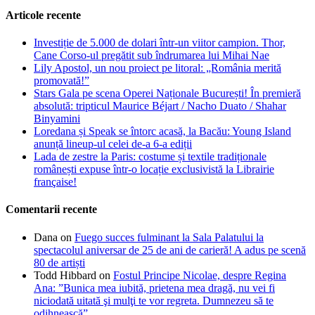
Articole recente
Investiție de 5.000 de dolari într-un viitor campion. Thor,
Cane Corso-ul pregătit sub îndrumarea lui Mihai Nae
Lily Apostol, un nou proiect pe litoral: „România merită
promovată!”
Stars Gala pe scena Operei Naționale București! În premieră
absolută: tripticul Maurice Béjart / Nacho Duato / Shahar
Binyamini
Loredana și Speak se întorc acasă, la Bacău: Young Island
anunță lineup-ul celei de-a 6-a ediții
Lada de zestre la Paris: costume și textile tradiționale
românești expuse într-o locație exclusivistă la Librairie
française!
Comentarii recente
Dana
on
Fuego succes fulminant la Sala Palatului la
spectacolul aniversar de 25 de ani de carieră! A adus pe scenă
80 de artiști
Todd Hibbard
on
Fostul Principe Nicolae, despre Regina
Ana: ”Bunica mea iubită, prietena mea dragă, nu vei fi
niciodată uitată şi mulţi te vor regreta. Dumnezeu să te
odihnească”