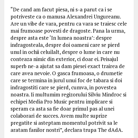
“De cand am facut piesa, ni s-a parut ca i se
potriveste ca o manusa Alexandrei Ungureanu.
Are un vibe de vara, pentru ca vara se traiesc cele
mai frumoase povesti de dragoste. Pana la urma,
despre asta este ‘In lumea noastra’: despre
indragosteala, despre doi oameni care se pierd
unul in ochii celuilalt, despre o lume in care nu
conteaza nimic din exterior, ci doar ei. Peisajul
superb ne-a ajutat sa dam piesei exact trairea de
care avea nevoie. O gasca frumoasa, o drumetie
care se termina in jurul unui foc de tabara si doi
indragostiti care se pierd, cumva, in povestea
noastra. Ii multumim regizorului Silviu Mindroc si
echipei Media Pro Music pentru implicare si
speram ca asta sa fie doar primul pas al unei
colaborari de succes. Avem multe suprize
pregatite si asteptam momentul potrivit sa le
aratam fanilor nostri”, declara trupa The dAdA.