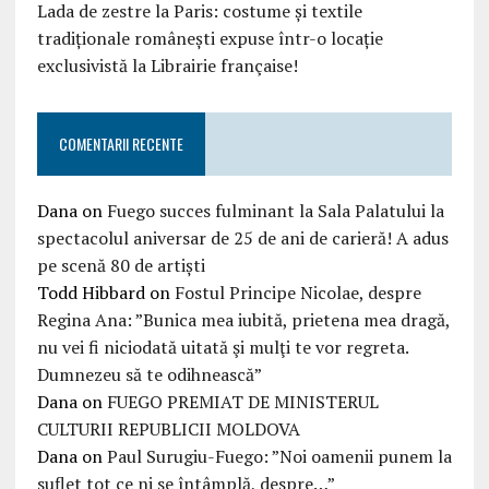
Lada de zestre la Paris: costume și textile
tradiționale românești expuse într-o locație
exclusivistă la Librairie française!
COMENTARII RECENTE
Dana
on
Fuego succes fulminant la Sala Palatului la
spectacolul aniversar de 25 de ani de carieră! A adus
pe scenă 80 de artiști
Todd Hibbard
on
Fostul Principe Nicolae, despre
Regina Ana: ”Bunica mea iubită, prietena mea dragă,
nu vei fi niciodată uitată şi mulţi te vor regreta.
Dumnezeu să te odihnească”
Dana
on
FUEGO PREMIAT DE MINISTERUL
CULTURII REPUBLICII MOLDOVA
Dana
on
Paul Surugiu-Fuego: ”Noi oamenii punem la
suflet tot ce ni se întâmplă, despre…”