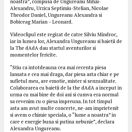
noastra”, compusa de Ungureanu Mihai-
Alexandru, Urzica Septimiu-Stelian, Nicolae
Theodor Daniel, Ungureanu Alexandra si
Bobiceag Marian – Leonard.
Videoclipul este regizat de catre Silviu Mindroc,
iar in lumea lor, Alexandra Ungureanu si baietii de
la The dAdA dau startul aventurilor si
momentelor fericite.
“Stiu ca intotdeauna cea mai recenta piesa
lansata e cea mai draga, dar piesa asta chiar e pe
sufletul meu, are emotie, mister si senzualitate.
Colaborarea cu baietii de la the dAdA a inceput in
urma cu mai bine de doi ani si cumva era normal
sa revenim cu o piesa impreuna. In tot timpul
asta am avut multe concerte, ne-am imprietenit
si avem o chimie speciala, o “lume a noastra” in
care e energie buna si putina nebunie”, declara
Alexandra Ungureanu.