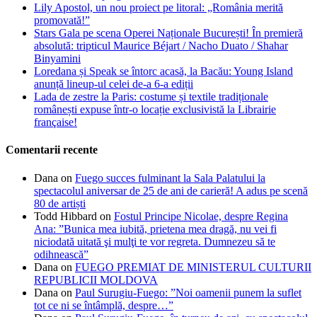
Lily Apostol, un nou proiect pe litoral: „România merită
promovată!”
Stars Gala pe scena Operei Naționale București! În premieră
absolută: tripticul Maurice Béjart / Nacho Duato / Shahar
Binyamini
Loredana și Speak se întorc acasă, la Bacău: Young Island
anunță lineup-ul celei de-a 6-a ediții
Lada de zestre la Paris: costume și textile tradiționale
românești expuse într-o locație exclusivistă la Librairie
française!
Comentarii recente
Dana
on
Fuego succes fulminant la Sala Palatului la
spectacolul aniversar de 25 de ani de carieră! A adus pe scenă
80 de artiști
Todd Hibbard
on
Fostul Principe Nicolae, despre Regina
Ana: ”Bunica mea iubită, prietena mea dragă, nu vei fi
niciodată uitată şi mulţi te vor regreta. Dumnezeu să te
odihnească”
Dana
on
FUEGO PREMIAT DE MINISTERUL CULTURII
REPUBLICII MOLDOVA
Dana
on
Paul Surugiu-Fuego: ”Noi oamenii punem la suflet
tot ce ni se întâmplă, despre…”