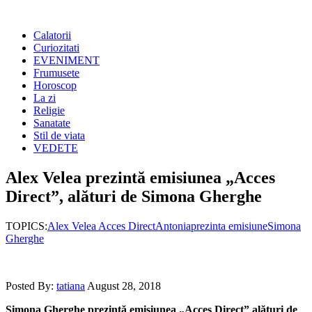
Calatorii
Curiozitati
EVENIMENT
Frumusete
Horoscop
La zi
Religie
Sanatate
Stil de viata
VEDETE
Alex Velea prezintă emisiunea „Acces
Direct”, alături de Simona Gherghe
TOPICS:
Alex Velea Acces Direct
Antonia
prezinta emisiune
Simona
Gherghe
Posted By:
tatiana
August 28, 2018
Simona Gherghe prezintă emisiunea „Acces Direct” alături de