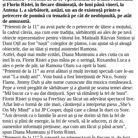
și Florin Ristei, în fiecare dimineață, de luni până vineri, la
Antena 1, a sărbătorit, astăzi, un an de existență printr-o
petrecere de pomină cu tematică pe cât de neobișnuită, pe atât
de amuzantă.
”Prietenii de la 11” au avut parte de o petrecere de tăiere a moțului,
în cadrul căreia, așa cum este tradiția, sărbătoriții au ales de pe tavă
obiecte reprezentative pentru viitorul lor. Matinalii Răzvan Simion și
Dani Oțil au fost ”nașii” colegilor de platou, i-au ajutat să-și aleagă
obiectele, dar au tăiat și moțul asistentei Ramona.
Astfel, după mai multe ezitări, Diana Munteanu a ales cutia cu un
inel în ea, Florin Ristei a pus mâna pe o seringă, Ruxandra Luca a
ales o perie de păr, iar Ramona Olaru s-a oprit la bani.
”Prietenii de la 11” au avut alături și mulți invitați speciali care le-au
urat ”La mulți ani!”. Voia bună a fost întreținută de Nico, Sonny
Flame, Jimmy Dub și alte nume cunoscute din muzica românească.
Pepe a venit pregătit de sărbătoare și a glumit pe seama temei alese:
”Mă bucur ca v-au dat dințișorii. Sper să rămâneți la fel de buni”.
Florin Ristei și trupa sa FreeStay au făcut un adevărat spectacol live.
Aflat într-o formă de zile mari, cântărețul a interpretat piesa „She’s
On My Mind” a lui JP Cooper, după care a cântat în duet cu Sore.
”Am devenit ca o familie în acest an și ne dorim să fim la fel de
tonici și plini de energie, la fel de veseli, să le aducem, zi de zi,
oamenilor informații prețioase, așa cum am făcut și până acum”,
spun Diana Munteanu și Florin Ristei.
”Prietenii de la 11” îi așteaptă pe telespectaori în fiecare zi, de luni