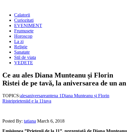
Calatorii
Curiozitati
EVENIMENT
Frumusete
Horoscop
La zi
Religie
Sanatate
Stil de viata
VEDETE
Ce au ales Diana Munteanu și Florin
Ristei de pe tavă, la aniversarea de un an
TOPICS:
ales
aniversare
antena 1
Diana Munteanu și Florin
Ristei
prieteniid e la 11
tava
Posted By:
tatiana
March 6, 2018
Emisiunea ”Prietenii de la 11”, prezentată de Diana Munteanu