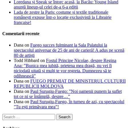
Loredana și Speak se întorc acasă, la Bacău: Young Island
anunță lineup-ul celei de-a 6-a ediții
Lada de zestre la Paris: costume și textile tradiționale
românești expuse într-o locație exclusivistă la Librairie
française!
Comentarii recente
Dana
on
Fuego succes fulminant la Sala Palatului la
spectacolul aniversar de 25 de ani de carieră! A adus pe scenă
80 de artiști
Todd Hibbard
on
Fostul Principe Nicolae, despre Regina
Ana: ”Bunica mea iubită, prietena mea dragă, nu vei fi
niciodată uitată şi mulţi te vor regreta. Dumnezeu să te
odihnească”
Dana
on
FUEGO PREMIAT DE MINISTERUL CULTURII
REPUBLICII MOLDOVA
Dana
on
Paul Surugiu-Fuego: ”Noi oamenii punem la suflet
tot ce ni se întâmplă, despre…”
Dana
on
Paul Surugiu-Fuego, în turneu de azi, cu spectacolul
”Tu ești primăvara mea”!
Search
for: