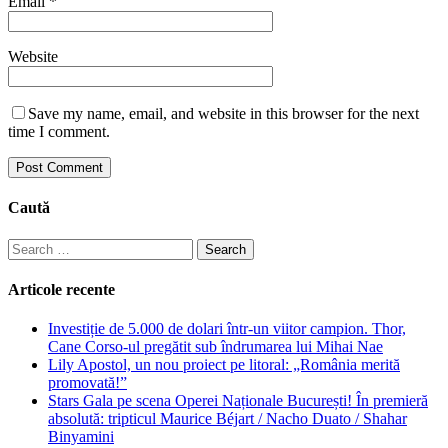
Email
*
Website
Save my name, email, and website in this browser for the next
time I comment.
Caută
Search
for:
Articole recente
Investiție de 5.000 de dolari într-un viitor campion. Thor,
Cane Corso-ul pregătit sub îndrumarea lui Mihai Nae
Lily Apostol, un nou proiect pe litoral: „România merită
promovată!”
Stars Gala pe scena Operei Naționale București! În premieră
absolută: tripticul Maurice Béjart / Nacho Duato / Shahar
Binyamini