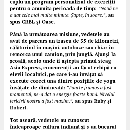
cuplu un program personalizat de exerciții
pentru o anumită perioadă de timp:
”Nouă ne-
a dat cele mai multe minute. Șapte, în soare.”
, au
spus CRBL și Oase.
Până la următoarea misiune, vedetele au
avut de parcurs un traseu de 35 de kilometri,
călătorind în mașini, autobuze sau chiar în
remorca unui camion, prin junglă. Ajunși la
școală, acolo unde îi aștepta primul steag
Asia Express, concurenții au făcut echipă cu
elevii localnici, pe care i-au învățat să
execute corect una dintre pozițiile de yoga
învățate de dimineață: ”
Foarte frumos a fost
momentul, ne-a dat o energie foarte bună. Nivelul
fericirii nostru a fost maxim.”,
au spus Ruby și
Robert.
Tot asear
ă, vedetele au cunoscut
îndeaproape cultura indiană și s-au bucurat