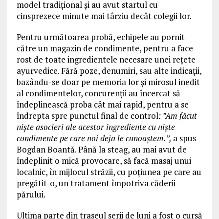
model tradițional și au avut startul cu
cinsprezece minute mai târziu decât colegii lor.
Pentru următoarea probă, echipele au pornit
către un magazin de condimente, pentru a face
rost de toate ingredientele necesare unei rețete
ayurvedice. Fără poze, denumiri, sau alte indicații,
bazându-se doar pe memoria lor și mirosul inedit
al condimentelor, concurenții au încercat să
îndeplinească proba cât mai rapid, pentru a se
îndrepta spre punctul final de control
: ”Am făcut
niște asocieri ale acestor ingrediente cu niște
condimente pe care noi deja le cunoaștem.”,
a spus
Bogdan Boantă. Până la steag, au mai avut de
îndeplinit o mică provocare, să facă masaj unui
localnic, în mijlocul străzii, cu poțiunea pe care au
pregătit-o, un tratament împotriva căderii
părului.
Ultima parte din traseul serii de luni a fost o cursă