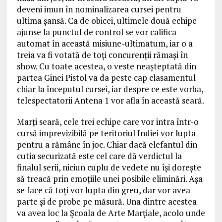
deveni imun în nominalizarea cursei pentru
ultima șansă. Ca de obicei, ultimele două echipe
ajunse la punctul de control se vor califica
automat în această misiune-ultimatum, iar o a
treia va fi votată de toți concurenții rămași în
show. Cu toate acestea, o veste neașteptată din
partea Ginei Pistol va da peste cap clasamentul
chiar la începutul cursei, iar despre ce este vorba,
telespectatorii Antena 1 vor afla în această seară.
Marți seară, cele trei echipe care vor intra într-o
cursă imprevizibilă pe teritoriul Indiei vor lupta
pentru a rămâne în joc. Chiar dacă elefantul din
cutia securizată este cel care dă verdictul la
finalul serii, niciun cuplu de vedete nu își dorește
să treacă prin emoțiile unei posibile eliminări. Așa
se face că toți vor lupta din greu, dar vor avea
parte și de probe pe măsură. Una dintre acestea
va avea loc la Școala de Arte Marțiale, acolo unde