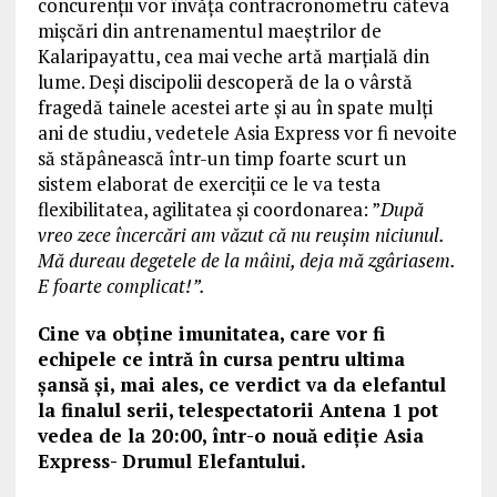
concurenții vor învăța contracronometru câteva
mișcări din antrenamentul maeștrilor de
Kalaripayattu, cea mai veche artă marțială din
lume. Deși discipolii descoperă de la o vârstă
fragedă tainele acestei arte și au în spate mulți
ani de studiu, vedetele Asia Express vor fi nevoite
să stăpânească într-un timp foarte scurt un
sistem elaborat de exerciții ce le va testa
flexibilitatea, agilitatea și coordonarea: ”
După
vreo zece încercări am văzut că nu reușim niciunul.
Mă dureau degetele de la mâini, deja mă zgâriasem.
E foarte complicat!”.
Cine va obține imunitatea, care vor fi
echipele ce intră în cursa pentru ultima
șansă și, mai ales, ce verdict va da elefantul
la finalul serii, telespectatorii Antena 1 pot
vedea de la 20:00, într-o nouă ediție Asia
Express- Drumul Elefantului.