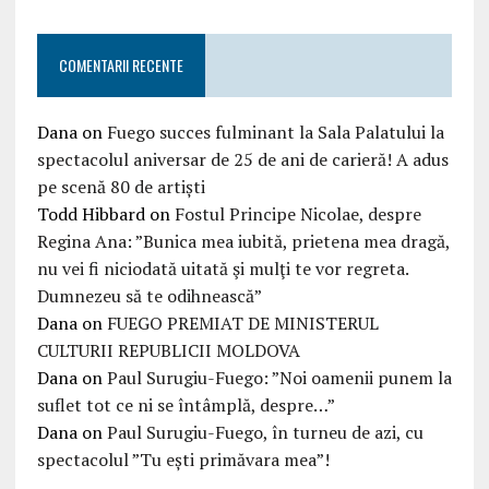
COMENTARII RECENTE
Dana
on
Fuego succes fulminant la Sala Palatului la
spectacolul aniversar de 25 de ani de carieră! A adus
pe scenă 80 de artiști
Todd Hibbard
on
Fostul Principe Nicolae, despre
Regina Ana: ”Bunica mea iubită, prietena mea dragă,
nu vei fi niciodată uitată şi mulţi te vor regreta.
Dumnezeu să te odihnească”
Dana
on
FUEGO PREMIAT DE MINISTERUL
CULTURII REPUBLICII MOLDOVA
Dana
on
Paul Surugiu-Fuego: ”Noi oamenii punem la
suflet tot ce ni se întâmplă, despre…”
Dana
on
Paul Surugiu-Fuego, în turneu de azi, cu
spectacolul ”Tu ești primăvara mea”!