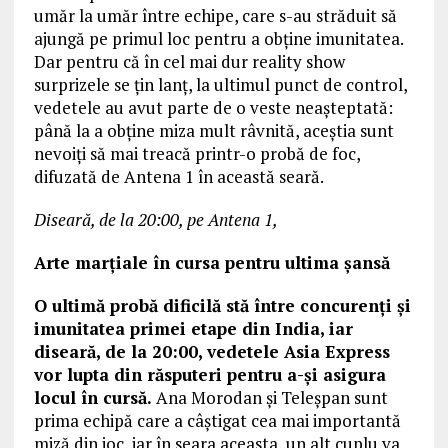
umăr la umăr între echipe, care s-au străduit să
ajungă pe primul loc pentru a obține imunitatea.
Dar pentru că în cel mai dur reality show
surprizele se țin lanț, la ultimul punct de control,
vedetele au avut parte de o veste neașteptată:
până la a obține miza mult râvnită, aceștia sunt
nevoiți să mai treacă printr-o probă de foc,
difuzată de Antena 1 în această seară.
Diseară, de la 20:00, pe Antena 1,
Arte marțiale în cursa pentru ultima șansă
O ultimă probă dificilă stă între concurenți și
imunitatea primei etape din India, iar
diseară, de la 20:00, vedetele Asia Express
vor lupta din răsputeri pentru a-și asigura
locul în cursă.
Ana Morodan și Teleșpan sunt
prima echipă care a câștigat cea mai importantă
miză din joc, iar în seara aceasta, un alt cuplu va