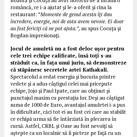
Boantă și Cocuța au avut norocul de a întâlni o
româncă, ce i-a ajutat și le-a oferit și cina la
restaurant: ”
Momente de genul acesta îți dau
încredere, energie, noi de asta avem nevoie. Ei doar
au fost fericiți că ne pot ajuta.”,
au spus Cocuța și
Bogdan impresionați.
Jocul de amuletă nu a fost deloc ușor pentru
cele trei echipe calificate, însă toți s-au
străduit ca, în fața unui juriu, să demonstreze
că stăpânesc secretele artei Kathakali.
Spectacolul a redat energia și bucuria printre
vedete și a adus câștigul celei mai pricepute
echipe, Jojo și Paul Ipate, care au obținut și
punctajul maxim cu prestația lor. Deși au câștigat
suma de 1000 de Euro, avantajul amuletei i-a pus
în dificultate, căci tot ei au fost cei care au stabilit
ce echipă urma să fie întârziată în plecarea în
cursă. Astfel, CRBL și Oase au fost nevoiți să
aștepte ca un localnic să îi picteze pe față cu un