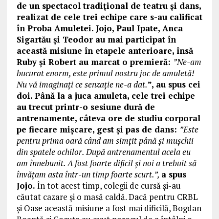
de un spectacol tradițional de teatru și dans,
realizat de cele trei echipe care s-au calificat
în Proba Amuletei. Jojo, Paul Ipate, Anca
Sigartău și Teodor au mai participat în
această misiune în etapele anterioare, însă
Ruby și Robert au marcat o premieră:
”Ne-am
bucurat enorm, este primul nostru joc de amuletă!
Nu vă imaginați ce senzație ne-a dat.
”, au spus cei
doi. Până la a juca amuleta, cele trei echipe
au trecut printr-o sesiune dură de
antrenamente, câteva ore de studiu corporal
pe fiecare mișcare, gest și pas de dans:
”Este
pentru prima oară când am simțit până și mușchii
din spatele ochilor. După antrenamentul acela eu
am înnebunit. A fost foarte dificil și noi a trebuit să
învățam asta într-un timp foarte scurt.”,
a spus
Jojo.
În tot acest timp, colegii de cursă și-au
căutat cazare și o masă caldă. Dacă pentru CRBL
și Oase această misiune a fost mai dificilă, Bogdan