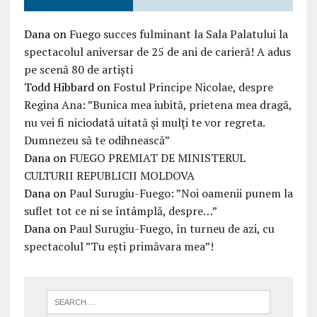
Dana
on
Fuego succes fulminant la Sala Palatului la
spectacolul aniversar de 25 de ani de carieră! A adus
pe scenă 80 de artiști
Todd Hibbard
on
Fostul Principe Nicolae, despre
Regina Ana: ”Bunica mea iubită, prietena mea dragă,
nu vei fi niciodată uitată şi mulţi te vor regreta.
Dumnezeu să te odihnească”
Dana
on
FUEGO PREMIAT DE MINISTERUL
CULTURII REPUBLICII MOLDOVA
Dana
on
Paul Surugiu-Fuego: ”Noi oamenii punem la
suflet tot ce ni se întâmplă, despre…”
Dana
on
Paul Surugiu-Fuego, în turneu de azi, cu
spectacolul ”Tu ești primăvara mea”!