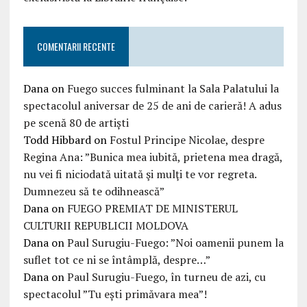
COMENTARII RECENTE
Dana
on
Fuego succes fulminant la Sala Palatului la
spectacolul aniversar de 25 de ani de carieră! A adus
pe scenă 80 de artiști
Todd Hibbard
on
Fostul Principe Nicolae, despre
Regina Ana: ”Bunica mea iubită, prietena mea dragă,
nu vei fi niciodată uitată şi mulţi te vor regreta.
Dumnezeu să te odihnească”
Dana
on
FUEGO PREMIAT DE MINISTERUL
CULTURII REPUBLICII MOLDOVA
Dana
on
Paul Surugiu-Fuego: ”Noi oamenii punem la
suflet tot ce ni se întâmplă, despre…”
Dana
on
Paul Surugiu-Fuego, în turneu de azi, cu
spectacolul ”Tu ești primăvara mea”!