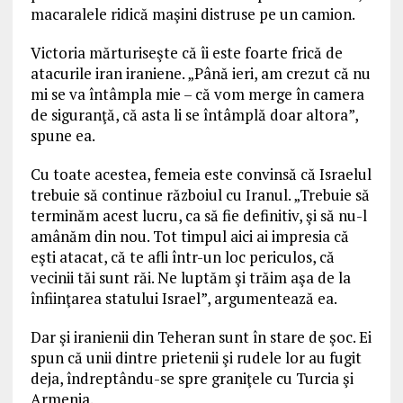
macaralele ridică maşini distruse pe un camion.
Victoria mărturiseşte că îi este foarte frică de
atacurile iran iraniene. „Până ieri, am crezut că nu
mi se va întâmpla mie – că vom merge în camera
de siguranţă, că asta li se întâmplă doar altora”,
spune ea.
Cu toate acestea, femeia este convinsă că Israelul
trebuie să continue războiul cu Iranul. „Trebuie să
terminăm acest lucru, ca să fie definitiv, şi să nu-l
amânăm din nou. Tot timpul aici ai impresia că
eşti atacat, că te afli într-un loc periculos, că
vecinii tăi sunt răi. Ne luptăm şi trăim aşa de la
înfiinţarea statului Israel”, argumentează ea.
Dar şi iranienii din Teheran sunt în stare de şoc. Ei
spun că unii dintre prietenii şi rudele lor au fugit
deja, îndreptându-se spre graniţele cu Turcia şi
Armenia.