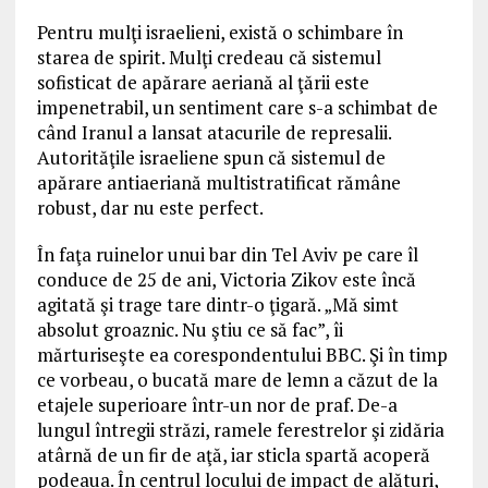
Pentru mulţi israelieni, există o schimbare în
starea de spirit. Mulţi credeau că sistemul
sofisticat de apărare aeriană al ţării este
impenetrabil, un sentiment care s-a schimbat de
când Iranul a lansat atacurile de represalii.
Autorităţile israeliene spun că sistemul de
apărare antiaeriană multistratificat rămâne
robust, dar nu este perfect.
În faţa ruinelor unui bar din Tel Aviv pe care îl
conduce de 25 de ani, Victoria Zikov este încă
agitată şi trage tare dintr-o ţigară. „Mă simt
absolut groaznic. Nu ştiu ce să fac”, îi
mărturiseşte ea corespondentului BBC. Şi în timp
ce vorbeau, o bucată mare de lemn a căzut de la
etajele superioare într-un nor de praf. De-a
lungul întregii străzi, ramele ferestrelor şi zidăria
atârnă de un fir de aţă, iar sticla spartă acoperă
podeaua. În centrul locului de impact de alături,