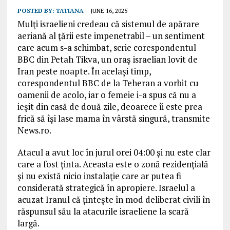
POSTED BY:
TATIANA
JUNE 16, 2025
Mulţi israelieni credeau că sistemul de apărare
aeriană al ţării este impenetrabil – un sentiment
care acum s-a schimbat, scrie corespondentul
BBC din Petah Tikva, un oraş israelian lovit de
Iran peste noapte. În acelaşi timp,
corespondentul BBC de la Teheran a vorbit cu
oamenii de acolo, iar o femeie i-a spus că nu a
ieşit din casă de două zile, deoarece îi este prea
frică să îşi lase mama în vârstă singură, transmite
News.ro.
Atacul a avut loc în jurul orei 04:00 şi nu este clar
care a fost ţinta. Aceasta este o zonă rezidenţială
şi nu există nicio instalaţie care ar putea fi
considerată strategică în apropiere. Israelul a
acuzat Iranul că ţinteşte în mod deliberat civili în
răspunsul său la atacurile israeliene la scară
largă.