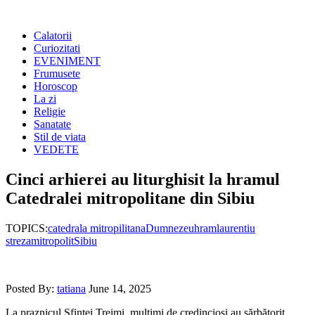
Calatorii
Curiozitati
EVENIMENT
Frumusete
Horoscop
La zi
Religie
Sanatate
Stil de viata
VEDETE
Cinci arhierei au liturghisit la hramul
Catedralei mitropolitane din Sibiu
TOPICS:
catedrala mitropilitana
Dumnezeu
hram
laurentiu
streza
mitropolit
Sibiu
Posted By:
tatiana
June 14, 2025
La praznicul Sfintei Treimi, mulţimi de credincioşi au sărbătorit