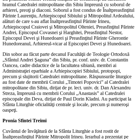
hramul Catedralei mitropolitane din Sibiu împreună cu soborul de
arhierei, preoţi şi diaconi. Soborul a fost condus de Înaltpreasfinţitul
Părinte Laurenţiu, Arhiepiscopul Sibiului şi Mitropolitul Ardealului,
alături de care s-au aflat Înaltpreasfinţitul Părinte Irineu,
Arhiepiscopul Craiovei şi Mitropolitul Olteniei, Preasfinţitul Părinte
Andrei, Episcopul Covasnei şi Harghitei, Preasfinţitul Nestor,
Episcopul Devei şi Hunedoarei şi Preasfinţitul Părinte Gherontie
Hunedoreanul, Arhiereul-vicar al Episcopiei Devei şi Hunedoarei.
Din sobor au făcut parte decanul Facultăţii de Teologie Ortodoxă
„Sfântul Andrei Şaguna” din Sibiu, pr. conf. univ. dr. Constantin
Oancea, cadre didactice de la facultatea sibiană, membri ai
Administraţiei eparhiale a Arhiepiscopiei Sibiului, protopopi,
precum şi slujitorii Catedralei mitropolitane. Răspunsurile liturgice
au fost date de membrii Corului „Timotei Popovici” al Catedralei
mitropolitane din Sibiu, dirijat de pr. lect. univ. dr. Dan Alexandru
Streza, împreună cu membrii Corului „Anastasis” al Catedralei
episcopale din Deva, dirijat de Paul Dorin Kladni. Au participat la
Sfânta Liturghie oficialităţi centrale şi locale, precum şi numeroşi
oaspeţi.
Pronia Sfintei Treimi
Cuvântul de învăţătură de la Sfânta Liturghie a fost rostit de
Înaltpreasfinţitul Părinte Mitropolit Irineu. Ierarhul a prezentat pe