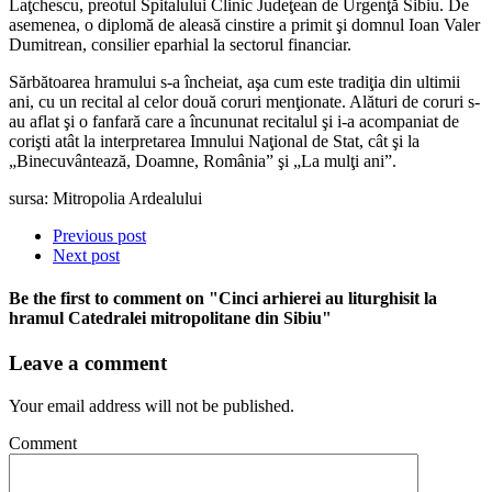
Laţchescu, preotul Spitalului Clinic Judeţean de Urgenţă Sibiu. De
asemenea, o diplomă de aleasă cinstire a primit şi domnul Ioan Valer
Dumitrean, consilier eparhial la sectorul financiar.
Sărbătoarea hramului s-a încheiat, aşa cum este tradiţia din ultimii
ani, cu un recital al celor două coruri menţionate. Alături de coruri s-
au aflat şi o fanfară care a încununat recitalul şi i-a acompaniat de
corişti atât la interpretarea Imnului Naţional de Stat, cât şi la
„Binecuvântează, Doamne, România” şi „La mulţi ani”.
sursa: Mitropolia Ardealului
Previous post
Next post
Be the first to comment
on "Cinci arhierei au liturghisit la
hramul Catedralei mitropolitane din Sibiu"
Leave a comment
Your email address will not be published.
Comment