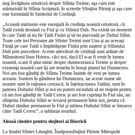
larg învăţătura ortodoxă despre Sfânta Treime, aşa cum este
mărturisită în Sfânta Scriptură, în scrierile Sfinţilor Părinţi şi aşa cum
este formulată în Simbolul de Credinţă.
„Această mărtusire este esenţială în credinţa noastră ortodoxă, că
Tatăl există deodată cu Fiul şi cu Sfântul Duh. Nu există un moment
în care Tatăl să nu fie Tatăl Fiului şi să nu purceadă pe Duhul Sfânt.
Toate cele trei Persoane ale Sfintei Treimi sunt Una şi au aceeaşi
Fiinţă pe care Tatăl o împărtăşeşte Fiului prin naştere şi Sfântului
Duh prin purcedere. Aceste adevăruri de credinţă sunt arătate de
Mântuitorul Iisus Hristos, căci noi, dacă El n-ar fi venit în lumea
noastră, n-am fi ştiut nimic despre dumnezeiasca Treime şi despre
existenţa noastră care îşi are temelia în însuşi planul lui Dumnezeu.
Noi am fost gândiţi de Sfânta Treime înainte de veni pe lumea
aceasta. Suntem în gândirea lui Dumnezeu, iar aceste nume ale
noastre sunt în raţiunea cerească, în înţelepciunea Tatălui, sunt în
puterea Duhului Sfânt şi noi nu putem niciodată să ne risipim pentru
că am fost gândiţi de Tatăl Ceresc şi am fost cuprinşi în Fiul său, iar
sfinţenia Duhului Sfânt se revarsă permanent întru noi, pentru că
Duhul rămâne permanent în Fiul şi iubirea Duhului Sfânt se întoarce
către Tatăl Ceresc”, a subliniat ierarhul.
Aleasă cinstire pentru slujitori ai Bisericii
La finalul Sfintei Liturghii, Înaltpreasfinţitul Părinte Mitropolit