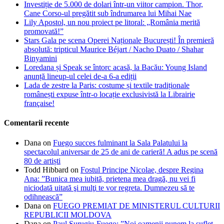
Investiție de 5.000 de dolari într-un viitor campion. Thor,
Cane Corso-ul pregătit sub îndrumarea lui Mihai Nae
Lily Apostol, un nou proiect pe litoral: „România merită
promovată!”
Stars Gala pe scena Operei Naționale București! În premieră
absolută: tripticul Maurice Béjart / Nacho Duato / Shahar
Binyamini
Loredana și Speak se întorc acasă, la Bacău: Young Island
anunță lineup-ul celei de-a 6-a ediții
Lada de zestre la Paris: costume și textile tradiționale
românești expuse într-o locație exclusivistă la Librairie
française!
Comentarii recente
Dana
on
Fuego succes fulminant la Sala Palatului la
spectacolul aniversar de 25 de ani de carieră! A adus pe scenă
80 de artiști
Todd Hibbard
on
Fostul Principe Nicolae, despre Regina
Ana: ”Bunica mea iubită, prietena mea dragă, nu vei fi
niciodată uitată şi mulţi te vor regreta. Dumnezeu să te
odihnească”
Dana
on
FUEGO PREMIAT DE MINISTERUL CULTURII
REPUBLICII MOLDOVA
Dana
on
Paul Surugiu-Fuego: ”Noi oamenii punem la suflet