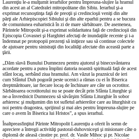
Laurenţiu le-a mulţumit ierarhilor pentru împreuna-slujire la hramul
din acest an al Catedralei mitropolitane din Sibiu. Ierarhul şi-a
exprimat recunoştinţa faţă de preoţii şi credincioşii veniţi din alte
părţi ale Arhiepiscopiei Sibiului şi din alte eparhii pentru a se bucura
de comuniunea euharistică în zi de mare sărbătoare. De asemenea,
Părintele Mitropolit şi-a exprimat solidaritatea faţă de credincioşii din
Episcopia Covasnei şi Harghitei afectaţi de inundaţiile recente şi i-a
îndemnat pe protopopii prezenţi să iniţieze sau să continue colectele
de ajutoare pentru sinistraţii din localităţi afectate din această parte a
ţării.
„Dăm slavă Bunului Dumnezeu pentru ajutorul şi binecuvântarea
acordate pentru a putea împlini datoria noastră spirituală faţă de acest
sfânt locaş, serbând ziua hramului. Am văzut la praznicul de ieri
cum Sfântul Duh pogorât peste ucenici a rămas cu ei în Biserica
dreptmăritoare, iar fiecare locaş de închinare are câte un ocrotitor.
Sărbătoarea ocrotitorului nu se poate decât prin Sfânta Liturghie şi
ne-a învrednicit Dumnezeu să săvârşim Sfânta Liturghie în sobor
arhieresc şi mulţumim din tot sufletul arhiereilor care au liturghisit cu
noi pentru dragostea, sprijinul şi mai ales pentru împreuna-slujire pe
care o avem în Biserica lui Hristos”, a spus ierarhul.
Înaltpreasfinţitul Părinte Mitropolit Laurenţiu a oferit în semn de
apreciere a întregii activităţi pastoral-duhovniceşti şi misionare câte o
diplomă de aleasă cinstire pr. prof. dr. Vasile Mihoc şi pr. Nicolae