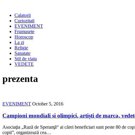
Calatorii
Curiozitati
EVENIMENT
Frumusete
Horoscop
La zi
Religie
Sanatate
Stil de viata
VEDETE
prezenta
EVENIMENT
October 5, 2016
Campioni mondiali si olimpici, artiști de marca, vedet
Asociaţia „Rază de Speranţă“ ai cărei beneficiari sunt peste 80 de copi
copii”, organizează cea…