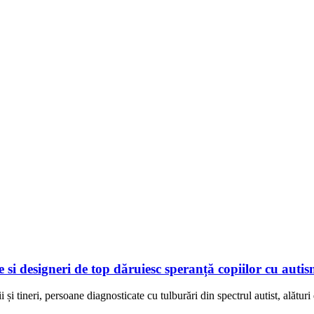
e si designeri de top dăruiesc speranță copiilor cu auti
i și tineri, persoane diagnosticate cu tulburări din spectrul autist, alăt