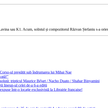
avina sau K1. Acum, solistul și compozitorul Răzvan Ștefaniu s-a orient
e Corso-ul pregătit sub îndrumarea lui Mihai Nae
vată!”
solută: tripticul Maurice Béjart / Nacho Duato / Shahar Binyamini
 lineup-ul celei de-a 6-a ediții
expuse într-o locație exclusivistă la Librairie française!