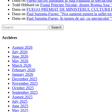
Dana
on
Fuego succes fulminant la Sala Palatului la spectacolul
Todd Hibbard
on
Fostul Principe Nicolae, despre Regina Ana: ”
Dana
on
FUEGO PREMIAT DE MINISTERUL CULTURII
Dana
on
Paul Surugiu-Fuego: ”Noi oamenii punem la suflet tot
Dana
on
Paul Surugiu-Fuego, în turneu de azi, cu spectacolul 
Search
for:
Archives
August 2026
July 2026
June 2026
May 2026
March 2026
February 2026
January 2026
December 2025
November 2025
October 2025
September 2025
August 2025
July 2025
June 2025
May 2025