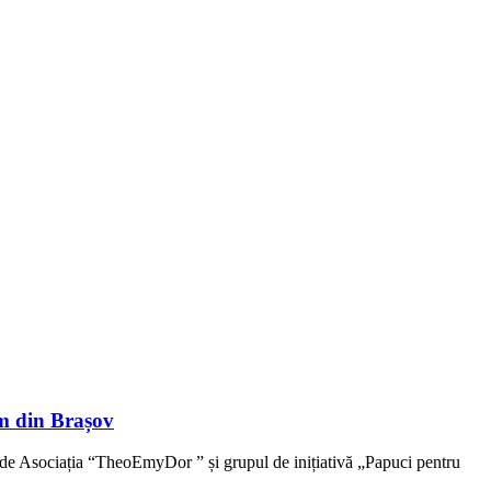
sm din Brașov
uri de Asociația “TheoEmyDor ” și grupul de inițiativă „Papuci pentru