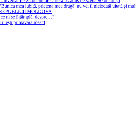
 aniversar de 25 de ani de carieră! A adus pe scenă 80 de artiști
Bunica mea iubită, prietena mea dragă, nu vei fi niciodată uitată şi mu
 REPUBLICII MOLDOVA
 ce ni se întâmplă, despre…”
”Tu ești primăvara mea”!