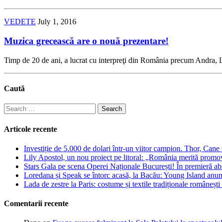
VEDETE
July 1, 2016
Muzica grecească are o nouă prezentare!
Timp de 20 de ani, a lucrat cu interpreţi din România precum Andra, L
Caută
Search
for:
Articole recente
Investiție de 5.000 de dolari într-un viitor campion. Thor, Can
Lily Apostol, un nou proiect pe litoral: „România merită promo
Stars Gala pe scena Operei Naționale București! În premieră ab
Loredana și Speak se întorc acasă, la Bacău: Young Island anunță
Lada de zestre la Paris: costume și textile tradiționale românești 
Comentarii recente