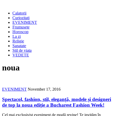
Calatorii
Curiozitati
EVENIMENT
Frumusete
Horoscop
La zi
Religie
Sanatate
Stil de viata
VEDETE
noua
EVENIMENT
November 17, 2016
Spectacol, fashion, stil, eleganță, modele și designeri
de top la noua ediție a Bucharest Fashion Week!
Cel mai exclusivist eveniment de modă revine! Te invităm în