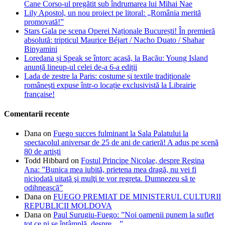
Cane Corso-ul pregătit sub îndrumarea lui Mihai Nae
Lily Apostol, un nou proiect pe litoral: „România merită
promovată!”
Stars Gala pe scena Operei Naționale București! În premieră
absolută: tripticul Maurice Béjart / Nacho Duato / Shahar
Binyamini
Loredana și Speak se întorc acasă, la Bacău: Young Island
anunță lineup-ul celei de-a 6-a ediții
Lada de zestre la Paris: costume și textile tradiționale
românești expuse într-o locație exclusivistă la Librairie
française!
Comentarii recente
Dana
on
Fuego succes fulminant la Sala Palatului la
spectacolul aniversar de 25 de ani de carieră! A adus pe scenă
80 de artiști
Todd Hibbard
on
Fostul Principe Nicolae, despre Regina
Ana: ”Bunica mea iubită, prietena mea dragă, nu vei fi
niciodată uitată şi mulţi te vor regreta. Dumnezeu să te
odihnească”
Dana
on
FUEGO PREMIAT DE MINISTERUL CULTURII
REPUBLICII MOLDOVA
Dana
on
Paul Surugiu-Fuego: ”Noi oamenii punem la suflet
tot ce ni se întâmplă, despre…”