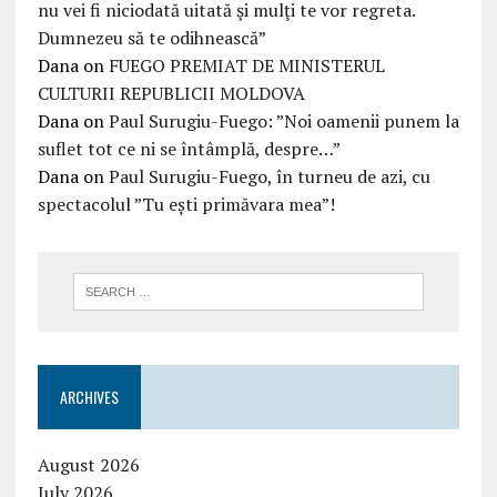
nu vei fi niciodată uitată şi mulţi te vor regreta.
Dumnezeu să te odihnească”
Dana
on
FUEGO PREMIAT DE MINISTERUL
CULTURII REPUBLICII MOLDOVA
Dana
on
Paul Surugiu-Fuego: ”Noi oamenii punem la
suflet tot ce ni se întâmplă, despre…”
Dana
on
Paul Surugiu-Fuego, în turneu de azi, cu
spectacolul ”Tu ești primăvara mea”!
ARCHIVES
August 2026
July 2026