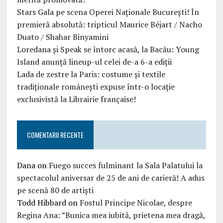
Stars Gala pe scena Operei Naționale București! În
premieră absolută: tripticul Maurice Béjart / Nacho
Duato / Shahar Binyamini
Loredana și Speak se întorc acasă, la Bacău: Young
Island anunță lineup-ul celei de-a 6-a ediții
Lada de zestre la Paris: costume și textile
tradiționale românești expuse într-o locație
exclusivistă la Librairie française!
COMENTARII RECENTE
Dana
on
Fuego succes fulminant la Sala Palatului la
spectacolul aniversar de 25 de ani de carieră! A adus
pe scenă 80 de artiști
Todd Hibbard
on
Fostul Principe Nicolae, despre
Regina Ana: ”Bunica mea iubită, prietena mea dragă,