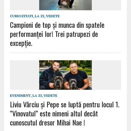
CURIOZITATI
,
LA ZI
,
VEDETE
Campioni de top și munca din spatele
performanței lor! Trei patrupezi de
excepție.
EVENIMENT
,
LA ZI
,
VEDETE
Liviu Vârciu și Pepe se luptă pentru locul 1.
”Vinovatul” este nimeni altul decât
cunoscutul dresor Mihai Nae !