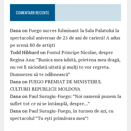
COMENTARII RECENTE
Dana
on
Fuego succes fulminant la Sala Palatului la
spectacolul aniversar de 25 de ani de carieră! A adus
pe scenă 80 de artiști
Todd Hibbard
on
Fostul Principe Nicolae, despre
Regina Ana: ”Bunica mea iubită, prietena mea dragă,
nu vei fi niciodată uitată şi mulţi te vor regreta.
Dumnezeu să te odihnească”
Dana
on
FUEGO PREMIAT DE MINISTERUL
CULTURII REPUBLICII MOLDOVA
Dana
on
Paul Surugiu-Fuego: ”Noi oamenii punem la
suflet tot ce ni se întâmplă, despre…”
Dana
on
Paul Surugiu-Fuego, în turneu de azi, cu
spectacolul ”Tu ești primăvara mea”!