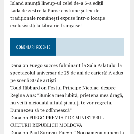
Island anunță lineup-ul celei de-a 6-a ediții
Lada de zestre la Paris: costume și textile
tradiționale românești expuse într-o locație
exclusivistă la Librairie française!
COMENTARII RECENTE
Dana
on
Fuego succes fulminant la Sala Palatului la
spectacolul aniversar de 25 de ani de carieră! A adus
pe scenă 80 de artiști
Todd Hibbard
on
Fostul Principe Nicolae, despre
Regina Ana: ”Bunica mea iubită, prietena mea dragă,
nu vei fi niciodată uitată şi mulţi te vor regreta.
Dumnezeu să te odihnească”
Dana
on
FUEGO PREMIAT DE MINISTERUL
CULTURII REPUBLICII MOLDOVA
Dana
on
Paul Surugiu-Fuego: ”Noi oamenii punem la