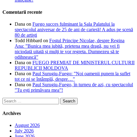
Comentarii recente
Dana
on
Fuego succes fulminant la Sala Palatului la
spectacolul aniversar de 25 de ani de carieră! A adus pe scenă
80 de artiști
Todd Hibbard
on
Fostul Principe Nicolae, despre Regina
Ana: ”Bunica mea iubită, prietena mea dragă, nu vei fi
niciodată uitată şi mulţi te vor regreta. Dumnezeu să te
odihnească”
Dana
on
FUEGO PREMIAT DE MINISTERUL CULTURII
REPUBLICII MOLDOVA
Dana
on
Paul Surugiu-Fuego: ”Noi oamenii punem la suflet
tot ce ni se întâmplă, despre…”
Dana
on
Paul Surugiu-Fuego, în turneu de azi, cu spectacolul
”Tu ești primăvara mea”!
Search
for:
Archives
August 2026
July 2026
June 2026