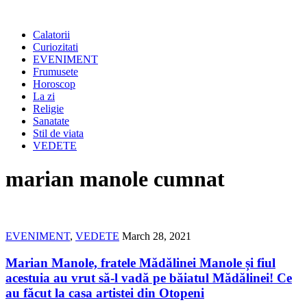
Calatorii
Curiozitati
EVENIMENT
Frumusete
Horoscop
La zi
Religie
Sanatate
Stil de viata
VEDETE
marian manole cumnat
EVENIMENT
,
VEDETE
March 28, 2021
Marian Manole, fratele Mădălinei Manole și fiul
acestuia au vrut să-l vadă pe băiatul Mădălinei! Ce
au făcut la casa artistei din Otopeni