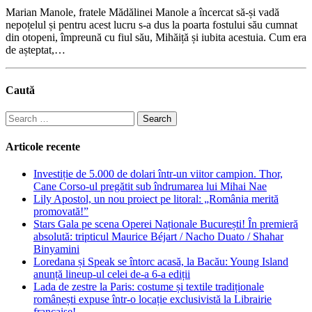
Marian Manole, fratele Mădălinei Manole a încercat să-și vadă
nepoțelul și pentru acest lucru s-a dus la poarta fostului său cumnat
din otopeni, împreună cu fiul său, Mihăiță și iubita acestuia. Cum era
de așteptat,…
Caută
Search
for:
Articole recente
Investiție de 5.000 de dolari într-un viitor campion. Thor,
Cane Corso-ul pregătit sub îndrumarea lui Mihai Nae
Lily Apostol, un nou proiect pe litoral: „România merită
promovată!”
Stars Gala pe scena Operei Naționale București! În premieră
absolută: tripticul Maurice Béjart / Nacho Duato / Shahar
Binyamini
Loredana și Speak se întorc acasă, la Bacău: Young Island
anunță lineup-ul celei de-a 6-a ediții
Lada de zestre la Paris: costume și textile tradiționale
românești expuse într-o locație exclusivistă la Librairie
française!