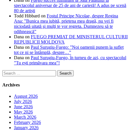
Dana
on
Fuego succes fulminant la Sala Palatului la
spectacolul aniversar de 25 de ani de carieră! A adus pe scenă
80 de artiști
Todd Hibbard
on
Fostul Principe Nicolae, despre Regina
Ana: ”Bunica mea iubită, prietena mea dragă, nu vei fi
niciodată uitată şi mulţi te vor regreta. Dumnezeu să te
odihnească”
Dana
on
FUEGO PREMIAT DE MINISTERUL CULTURII
REPUBLICII MOLDOVA
Dana
on
Paul Surugiu-Fuego: ”Noi oamenii punem la suflet
tot ce ni se întâmplă, despre…”
Dana
on
Paul Surugiu-Fuego, în turneu de azi, cu spectacolul
”Tu ești primăvara mea”!
Search
for:
Archives
August 2026
July 2026
June 2026
May 2026
March 2026
February 2026
January 2026