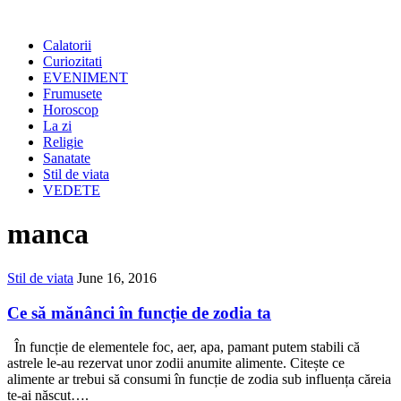
Calatorii
Curiozitati
EVENIMENT
Frumusete
Horoscop
La zi
Religie
Sanatate
Stil de viata
VEDETE
manca
Stil de viata
June 16, 2016
Ce să mănânci în funcție de zodia ta
În funcție de elementele foc, aer, apa, pamant putem stabili că
astrele le-au rezervat unor zodii anumite alimente. Citește ce
alimente ar trebui să consumi în funcție de zodia sub influența căreia
te-ai născut….