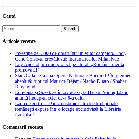
Caută
Search
for:
Articole recente
Investiție de 5.000 de dolari într-un viitor campion. Thor,
Cane Corso-ul pregătit sub îndrumarea lui Mihai Nae
Lily Apostol, un nou proiect pe litoral: „România merită
promovată!”
Stars Gala pe scena Operei Naționale București! În premieră
absolută: tripticul Maurice Béjart / Nacho Duato / Shahar
Binyamini
Loredana și Speak se întorc acasă, la Bacău: Young Island
anunță lineup-ul celei de-a 6-a ediții
Lada de zestre la Paris: costume și textile tradiționale
românești expuse într-o locație exclusivistă la Librairie
française!
Comentarii recente