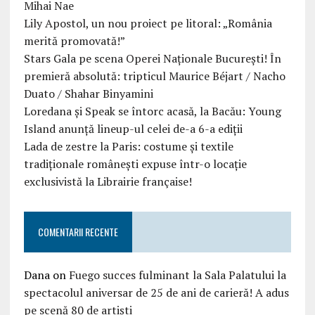
Mihai Nae
Lily Apostol, un nou proiect pe litoral: „România
merită promovată!”
Stars Gala pe scena Operei Naționale București! În
premieră absolută: tripticul Maurice Béjart / Nacho
Duato / Shahar Binyamini
Loredana și Speak se întorc acasă, la Bacău: Young
Island anunță lineup-ul celei de-a 6-a ediții
Lada de zestre la Paris: costume și textile
tradiționale românești expuse într-o locație
exclusivistă la Librairie française!
COMENTARII RECENTE
Dana
on
Fuego succes fulminant la Sala Palatului la
spectacolul aniversar de 25 de ani de carieră! A adus
pe scenă 80 de artiști