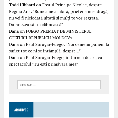
Todd Hibbard
on
Fostul Principe Nicolae, despre
Regina Ana: ”Bunica mea iubită, prietena mea dragă,
nu vei fi niciodată uitată şi mulţi te vor regreta.
Dumnezeu să te odihnească”
Dana
on
FUEGO PREMIAT DE MINISTERUL
CULTURII REPUBLICII MOLDOVA
Dana
on
Paul Surugiu-Fuego: ”Noi oamenii punem la
suflet tot ce ni se întâmplă, despre…”
Dana
on
Paul Surugiu-Fuego, în turneu de azi, cu
spectacolul ”Tu ești primăvara mea”!
ARCHIVES