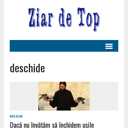
deschide
RELIGIE
Dacă nu învăţăm să închidem uşile