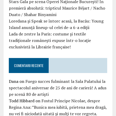
Stars Gala pe scena Operei Naționale București! În
premieră absolută: tripticul Maurice Béjart / Nacho
Duato / Shahar Binyamini
Loredana și Speak se întorc acasă, la Bacău: Young
Island anunță lineup-ul celei de-a 6-a ediții
Lada de zestre la Paris: costume și textile
tradiționale românești expuse într-o locație
exclusivistă la Librairie française!
COMENTARII RECENTE
Dana
on
Fuego succes fulminant la Sala Palatului la
spectacolul aniversar de 25 de ani de carieră! A adus
pe scenă 80 de artiști
Todd Hibbard
on
Fostul Principe Nicolae, despre
Regina Ana: ”Bunica mea iubită, prietena mea dragă,
nu vei fi niciodată uitată şi mulţi te vor regreta.