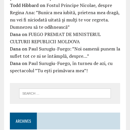
Todd Hibbard
on
Fostul Principe Nicolae, despre
Regina Ana: ”Bunica mea iubită, prietena mea dragă,
nu vei fi niciodată uitată şi mulţi te vor regreta.
Dumnezeu să te odihnească”
Dana
on
FUEGO PREMIAT DE MINISTERUL
CULTURII REPUBLICII MOLDOVA
Dana
on
Paul Surugiu-Fuego: ”Noi oamenii punem la
suflet tot ce ni se întâmplă, despre…”
Dana
on
Paul Surugiu-Fuego, în turneu de azi, cu
spectacolul ”Tu ești primăvara mea”!
ARCHIVES