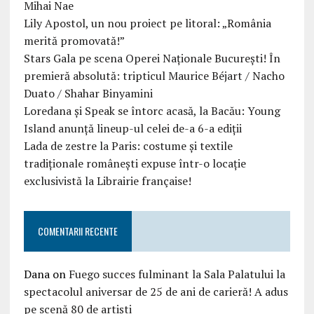
Mihai Nae
Lily Apostol, un nou proiect pe litoral: „România
merită promovată!”
Stars Gala pe scena Operei Naționale București! În
premieră absolută: tripticul Maurice Béjart / Nacho
Duato / Shahar Binyamini
Loredana și Speak se întorc acasă, la Bacău: Young
Island anunță lineup-ul celei de-a 6-a ediții
Lada de zestre la Paris: costume și textile
tradiționale românești expuse într-o locație
exclusivistă la Librairie française!
COMENTARII RECENTE
Dana
on
Fuego succes fulminant la Sala Palatului la
spectacolul aniversar de 25 de ani de carieră! A adus
pe scenă 80 de artiști