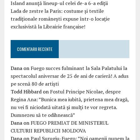
Island anunță lineup-ul celei de-a 6-a ediții
Lada de zestre la Paris: costume și textile
tradiționale românești expuse într-o locație
exclusivistă la Librairie française!
COMENTARII RECENTE
Dana
on
Fuego succes fulminant la Sala Palatului la
spectacolul aniversar de 25 de ani de carieră! A adus
pe scenă 80 de artiști
Todd Hibbard
on
Fostul Principe Nicolae, despre
Regina Ana: ”Bunica mea iubită, prietena mea dragă,
nu vei fi niciodată uitată şi mulţi te vor regreta.
Dumnezeu să te odihnească”
Dana
on
FUEGO PREMIAT DE MINISTERUL
CULTURII REPUBLICII MOLDOVA
Dana
on
Paul Surugiu-Fuego: ”Noi oamenii punem la