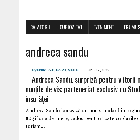
CALATORII
CURIOZITATI
EVENIMENT
FRUMUS
andreea sandu
EVENIMENT
,
LA ZI
,
VEDETE
JUNE 22, 2025
Andreea Sandu, surpriză pentru viitorii
nunțile de vis: parteneriat exclusiv cu Stu
însurăței
Andreea Sandu lansează un nou standard în organi
80 și luna de miere, cadou pentru toate cuplurile c
turism…