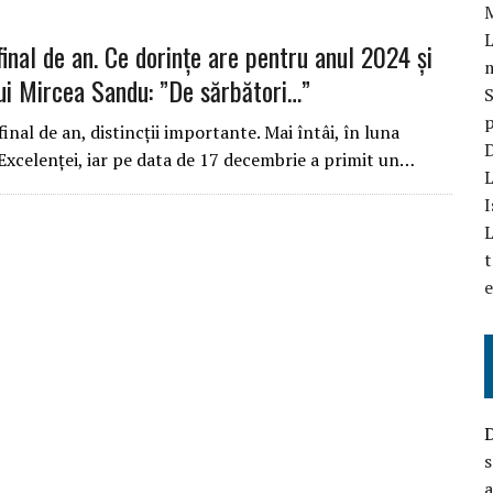
L
final de an. Ce dorințe are pentru anul 2024 și
ui Mircea Sandu: ”De sărbători…”
S
p
nal de an, distincții importante. Mai întâi, în luna
D
Excelenței, iar pe data de 17 decembrie a primit un…
L
I
L
t
e
s
a