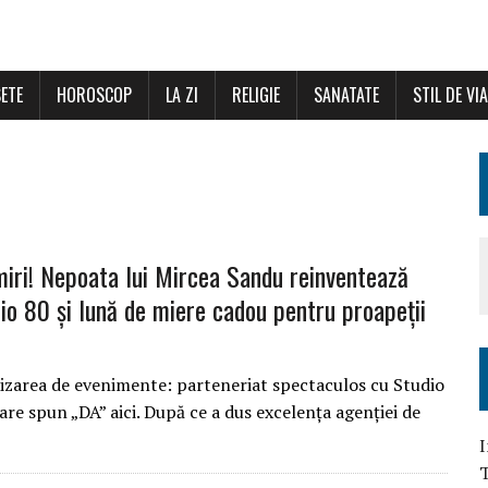
ETE
HOROSCOP
LA ZI
RELIGIE
SANATATE
STIL DE VI
 miri! Nepoata lui Mircea Sandu reinventează
dio 80 și lună de miere cadou pentru proapeții
zarea de evenimente: parteneriat spectaculos cu Studio
are spun „DA” aici. După ce a dus excelența agenției de
I
T