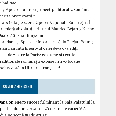
Mihai Nae
ily Apostol, un nou proiect pe litoral: „România
merită promovată!”
tars Gala pe scena Operei Naționale București! În
remieră absolută: tripticul Maurice Béjart / Nacho
uato / Shahar Binyamini
oredana și Speak se întorc acasă, la Bacău: Young
sland anunță lineup-ul celei de-a 6-a ediții
ada de zestre la Paris: costume și textile
radiționale românești expuse într-o locație
xclusivistă la Librairie française!
COMENTARII RECENTE
Dana
on
Fuego succes fulminant la Sala Palatului la
pectacolul aniversar de 25 de ani de carieră! A
dus pe scenă 80 de artiști