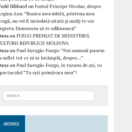
Todd Hibbard
on
Fostul Principe Nicolae, despre
egina Ana: ”Bunica mea iubită, prietena mea
ragă, nu vei fi niciodată uitată şi mulţi te vor
egreta. Dumnezeu să te odihnească”
Dana
on
FUEGO PREMIAT DE MINISTERUL
CULTURII REPUBLICII MOLDOVA
Dana
on
Paul Surugiu-Fuego: ”Noi oamenii punem
a suflet tot ce ni se întâmplă, despre…”
Dana
on
Paul Surugiu-Fuego, în turneu de azi, cu
pectacolul ”Tu ești primăvara mea”!
ARCHIVES