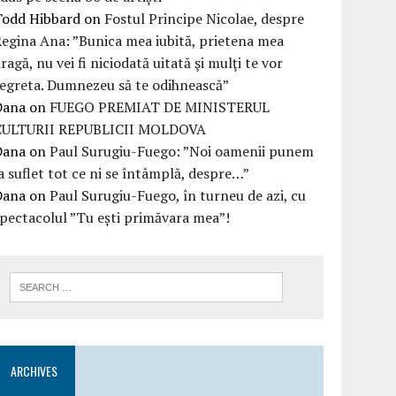
Todd Hibbard
on
Fostul Principe Nicolae, despre
egina Ana: ”Bunica mea iubită, prietena mea
ragă, nu vei fi niciodată uitată şi mulţi te vor
egreta. Dumnezeu să te odihnească”
Dana
on
FUEGO PREMIAT DE MINISTERUL
CULTURII REPUBLICII MOLDOVA
Dana
on
Paul Surugiu-Fuego: ”Noi oamenii punem
a suflet tot ce ni se întâmplă, despre…”
Dana
on
Paul Surugiu-Fuego, în turneu de azi, cu
pectacolul ”Tu ești primăvara mea”!
ARCHIVES