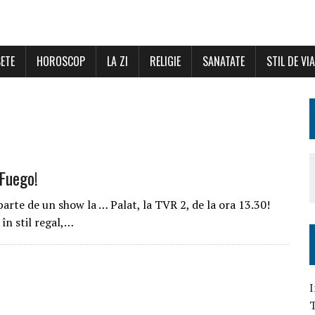
ETE
HOROSCOP
LA ZI
RELIGIE
SANATATE
STIL DE VI
 Fuego!
parte de un show la … Palat, la TVR 2, de la ora 13.30!
în stil regal,…
I
T