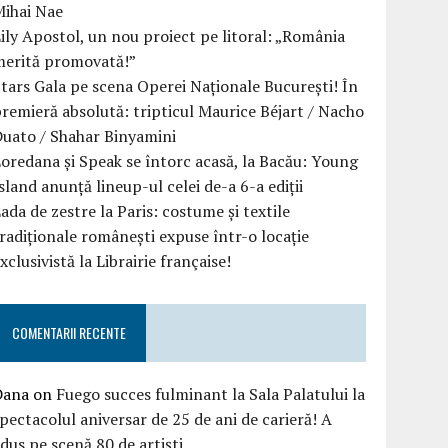
Mihai Nae
ily Apostol, un nou proiect pe litoral: „România
merită promovată!”
tars Gala pe scena Operei Naționale București! În
remieră absolută: tripticul Maurice Béjart / Nacho
uato / Shahar Binyamini
oredana și Speak se întorc acasă, la Bacău: Young
sland anunță lineup-ul celei de-a 6-a ediții
ada de zestre la Paris: costume și textile
radiționale românești expuse într-o locație
xclusivistă la Librairie française!
COMENTARII RECENTE
Dana
on
Fuego succes fulminant la Sala Palatului la
pectacolul aniversar de 25 de ani de carieră! A
dus pe scenă 80 de artiști