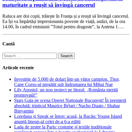
maturitate a reușit să învingă cancerul
Raluca are doi copii, trăiește în Franța și a reușit să învingă cancerul.
Ea își va împărtăși impresionanta poveste de viață, astăzi, de la ora
14.00, în cadrul emisiunii ”Totul pentru dragoste”, la Antena 1….
Caută
Search
for:
Articole recente
Investiție de 5.000 de dolari într-un viitor campion. Thor,
Cane Corso-ul pregătit sub îndrumarea lui Mihai Nae
Lily Apostol, un nou proiect pe litoral: „România merită
promovată!”
Stars Gala pe scena Operei Naționale București! În premieră
absolută: tripticul Maurice Béjart / Nacho Duato / Shahar
Binyamini
Loredana și Speak se întorc acasă, la Bacău: Young Island
anunță lineup-ul celei de-a 6-a ediții
Lada de zestre la Paris: costume și textile tradiționale