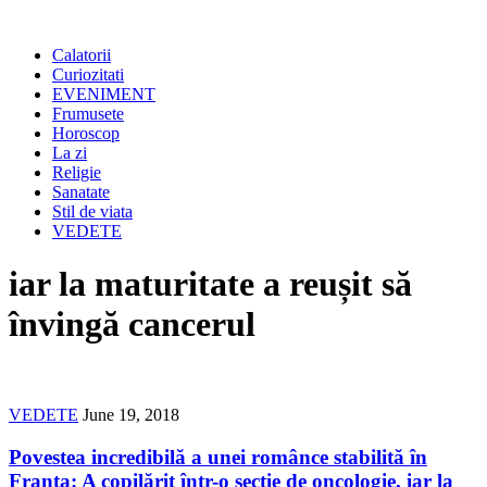
Calatorii
Curiozitati
EVENIMENT
Frumusete
Horoscop
La zi
Religie
Sanatate
Stil de viata
VEDETE
iar la maturitate a reușit să
învingă cancerul
VEDETE
June 19, 2018
Povestea incredibilă a unei românce stabilită în
Franța: A copilărit într-o secție de oncologie, iar la