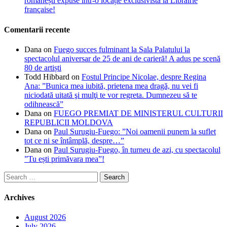
românești expuse într-o locație exclusivistă la Librairie
française!
Comentarii recente
Dana
on
Fuego succes fulminant la Sala Palatului la
spectacolul aniversar de 25 de ani de carieră! A adus pe scenă
80 de artiști
Todd Hibbard
on
Fostul Principe Nicolae, despre Regina
Ana: ”Bunica mea iubită, prietena mea dragă, nu vei fi
niciodată uitată şi mulţi te vor regreta. Dumnezeu să te
odihnească”
Dana
on
FUEGO PREMIAT DE MINISTERUL CULTURII
REPUBLICII MOLDOVA
Dana
on
Paul Surugiu-Fuego: ”Noi oamenii punem la suflet
tot ce ni se întâmplă, despre…”
Dana
on
Paul Surugiu-Fuego, în turneu de azi, cu spectacolul
”Tu ești primăvara mea”!
Search
for:
Archives
August 2026
July 2026