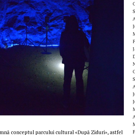
J
A
eamnă conceptul parcului cultural «După Ziduri», astfel