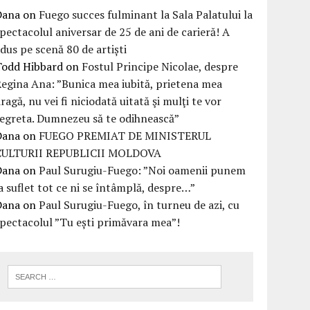
Dana
on
Fuego succes fulminant la Sala Palatului la
pectacolul aniversar de 25 de ani de carieră! A
dus pe scenă 80 de artiști
Todd Hibbard
on
Fostul Principe Nicolae, despre
egina Ana: ”Bunica mea iubită, prietena mea
ragă, nu vei fi niciodată uitată şi mulţi te vor
egreta. Dumnezeu să te odihnească”
Dana
on
FUEGO PREMIAT DE MINISTERUL
CULTURII REPUBLICII MOLDOVA
Dana
on
Paul Surugiu-Fuego: ”Noi oamenii punem
a suflet tot ce ni se întâmplă, despre…”
Dana
on
Paul Surugiu-Fuego, în turneu de azi, cu
pectacolul ”Tu ești primăvara mea”!