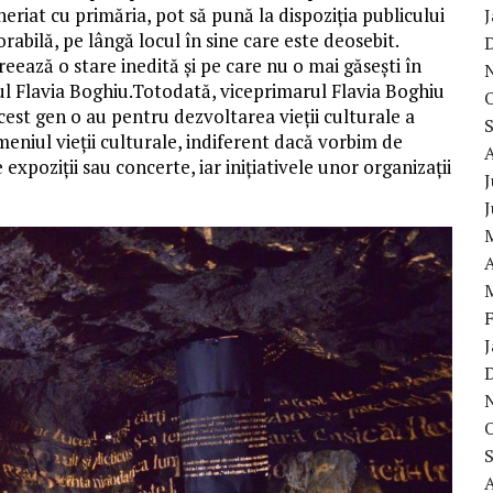
neriat cu primăria, pot să pună la dispoziția publicului
bilă, pe lângă locul în sine care este deosebit.
creează o stare inedită și pe care nu o mai găsești în
rul Flavia Boghiu.Totodată, viceprimarul Flavia Boghiu
cest gen o au pentru dezvoltarea vieții culturale a
eniul vieții culturale, indiferent dacă vorbim de
xpoziții sau concerte, iar inițiativele unor organizații
J
A