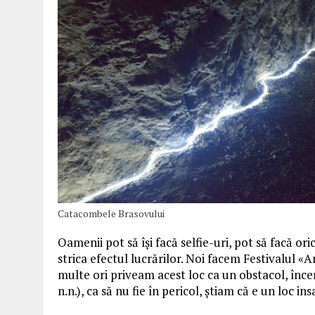
Catacombele Brasovului
Oamenii pot să își facă selfie-uri, pot să facă oric
strica efectul lucrărilor. Noi facem Festivalul «Am
multe ori priveam acest loc ca un obstacol, înc
n.n.), ca să nu fie în pericol, știam că e un loc in