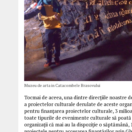
Muzeu de arta in Catacombele Brasovului
Tocmai de aceea, una dintre direcțiile noastre de
a proiectelor culturale derulate de aceste organ
pentru finanțarea proiectelor culturale, 3 milioan
toate tipurile de evenimente culturale să poată
organizații că mai au la dispoziție o săptămână,
proiectele pentru accesarea finanțărilor prin Ghi