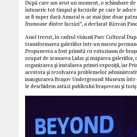
După care am avut un moment, o schimbare de p
întuneric tot timpul și lucrările pe care le adu
ar fi super dacă Amural n-ar mai ține doar patru z
frumoase dintre lucrări”, a declarat Răzvan Pas
Anul trecut, în cadrul viziunii Parc Cultural Du
transformarea galeriilor într-un muzeu permane
Propunerea a fost primită cu entuziasm de braș
ocupat de scanarea Lidar și maparea galeriilor, d
organizarea și instalarea primei expoziții, iar Pr
acestora și rezolvarea problemelor administrati
inaugurarea Brașov Underground Museum într-u
le deschidem astăzi publicului brașovean și turiș