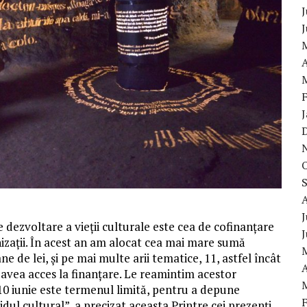
J
A
J
 dezvoltare a vieții culturale este cea de cofinanțare
izații. În acest an am alocat cea mai mare sumă
e de lei, și pe mai multe arii tematice, 11, astfel încât
A
 avea acces la finanțare. Le reamintim acestor
 10 iunie este termenul limită, pentru a depune
dul cultural”, a precizat aceasta.Printre cei prezenți