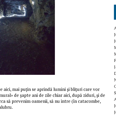
J
e aici, mai puțin se aprindă lumini și blițuri care vor
ural» de șapte ani de zile chiar aici, după ziduri, și de
erca să prevenim oamenii, să nu intre (în catacombe,
J
salubru.