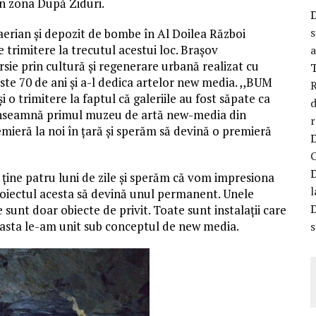
in zona După Ziduri.
s
iaerian și depozit de bombe în Al Doilea Război
trimitere la trecutul acestui loc. Brașov
a
e prin cultură și regenerare urbană realizat cu
te 70 de ani și a-l dedica artelor new media. ,,BUM
R
 trimitere la faptul că galeriile au fost săpate ca
d
 înseamnă primul muzeu de artă new-media din
r
emieră la noi în țară și sperăm să devină o premieră
ine patru luni de zile și sperăm că vom impresiona
l
 proiectul acesta să devină unul permanent. Unele
e sunt doar obiecte de privit. Toate sunt instalații care
de asta le-am unit sub conceptul de new media.
s