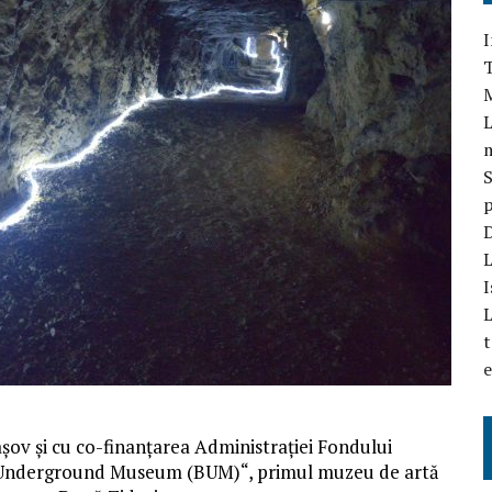
I
T
L
S
p
D
L
I
L
t
e
șov și cu co-finanțarea Administrației Fondului
șov Underground Museum (BUM)“, primul muzeu de artă