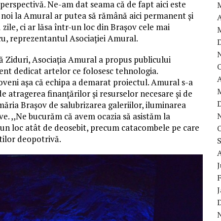
erspectivă. Ne-am dat seama că de fapt aici este
ce noi la Amural ar putea să rămână aici permanent și
A
ile, ci ar lăsa într-un loc din Brașov cele mai
cu, reprezentantul Asociației Amural.
pă Ziduri, Asociația Amural a propus publicului
nt dedicat artelor ce folosesc tehnologia.
A
oveni așa că echipa a demarat proiectul. Amural s-a
e atragerea finanțărilor și resurselor necesare și de
imăria Brașov de salubrizarea galeriilor, iluminarea
ve. ,,Ne bucurăm că avem ocazia să asistăm la
n loc atât de deosebit, precum catacombele pe care
tilor deopotrivă.