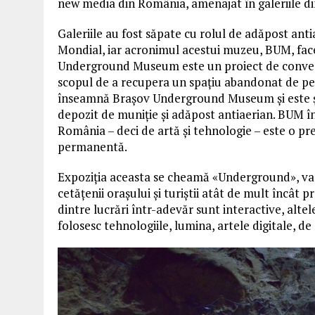
new media din România, amenajat în galeriile d
Galeriile au fost săpate cu rolul de adăpost ant
Mondial, iar acronimul acestui muzeu, BUM, face 
Underground Museum este un proiect de conversi
scopul de a recupera un spațiu abandonat de pes
înseamnă Brașov Underground Museum și este și o
depozit de muniție și adăpost antiaerian. BUM
România – deci de artă și tehnologie – este o pr
permanentă.
Expoziția aceasta se cheamă «Underground», va ț
cetățenii orașului și turiștii atât de mult încât
dintre lucrări într-adevăr sunt interactive, altel
folosesc tehnologiile, lumina, artele digitale, 