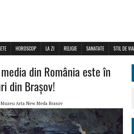
ETE
HOROSCOP
LA ZI
RELIGIE
SANATATE
STIL DE VI
 media din România este în
i din Brașov!
Muzeu Arta New Meda Brasov