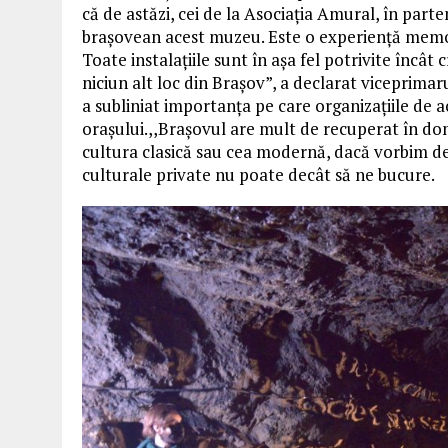
că de astăzi, cei de la Asociația Amural, în parte
brașovean acest muzeu. Este o experiență memora
Toate instalațiile sunt în așa fel potrivite încât 
niciun alt loc din Brașov”, a declarat viceprima
a subliniat importanța pe care organizațiile de a
orașului.,,Brașovul are mult de recuperat în dom
cultura clasică sau cea modernă, dacă vorbim de e
culturale private nu poate decât să ne bucure.