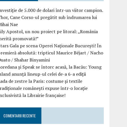
nvestiție de 5.000 de dolari într-un viitor campion.
hor, Cane Corso-ul pregătit sub îndrumarea lui
Mihai Nae
ily Apostol, un nou proiect pe litoral: „România
merită promovată!”
tars Gala pe scena Operei Naționale București! În
remieră absolută: tripticul Maurice Béjart / Nacho
uato / Shahar Binyamini
oredana și Speak se întorc acasă, la Bacău: Young
sland anunță lineup-ul celei de-a 6-a ediții
ada de zestre la Paris: costume și textile
radiționale românești expuse într-o locație
xclusivistă la Librairie française!
COMENTARII RECENTE