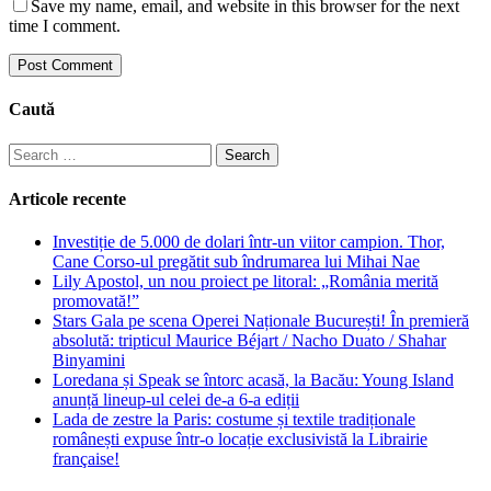
Save my name, email, and website in this browser for the next
time I comment.
Caută
Search
for:
Articole recente
Investiție de 5.000 de dolari într-un viitor campion. Thor,
Cane Corso-ul pregătit sub îndrumarea lui Mihai Nae
Lily Apostol, un nou proiect pe litoral: „România merită
promovată!”
Stars Gala pe scena Operei Naționale București! În premieră
absolută: tripticul Maurice Béjart / Nacho Duato / Shahar
Binyamini
Loredana și Speak se întorc acasă, la Bacău: Young Island
anunță lineup-ul celei de-a 6-a ediții
Lada de zestre la Paris: costume și textile tradiționale
românești expuse într-o locație exclusivistă la Librairie
française!