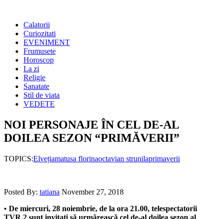
Calatorii
Curiozitati
EVENIMENT
Frumusete
Horoscop
La zi
Religie
Sanatate
Stil de viata
VEDETE
NOI PERSONAJE ÎN CEL DE-AL
DOILEA SEZON “PRIMĂVERII”
TOPICS:
Elveția
matusa florina
octavian strunila
primaverii
Posted By:
tatiana
November 27, 2018
• De miercuri, 28 noiembrie, de la ora 21.00, telespectatorii
TVR 2 sunt invitaţi să urmărească cel de-al doilea sezon al