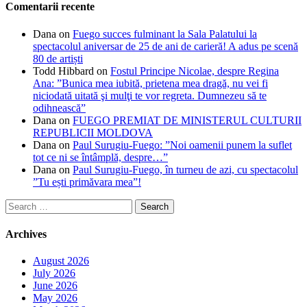
Comentarii recente
Dana
on
Fuego succes fulminant la Sala Palatului la
spectacolul aniversar de 25 de ani de carieră! A adus pe scenă
80 de artiști
Todd Hibbard
on
Fostul Principe Nicolae, despre Regina
Ana: ”Bunica mea iubită, prietena mea dragă, nu vei fi
niciodată uitată şi mulţi te vor regreta. Dumnezeu să te
odihnească”
Dana
on
FUEGO PREMIAT DE MINISTERUL CULTURII
REPUBLICII MOLDOVA
Dana
on
Paul Surugiu-Fuego: ”Noi oamenii punem la suflet
tot ce ni se întâmplă, despre…”
Dana
on
Paul Surugiu-Fuego, în turneu de azi, cu spectacolul
”Tu ești primăvara mea”!
Search
for:
Archives
August 2026
July 2026
June 2026
May 2026