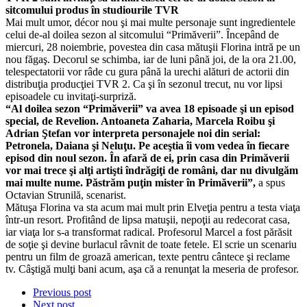
sitcomului produs în studiourile TVR
Mai mult umor, décor nou şi mai multe personaje sunt ingredientele
celui de-al doilea sezon al sitcomului “Primăverii”. Începând de
miercuri, 28 noiembrie, povestea din casa mătuşii Florina intră pe un
nou făgaş. Decorul se schimba, iar de luni până joi, de la ora 21.00,
telespectatorii vor râde cu gura până la urechi alături de actorii din
distribuţia producţiei TVR 2. Ca şi în sezonul trecut, nu vor lipsi
episoadele cu invitaţi-surpriză.
“Al doilea sezon “Primăverii” va avea 18 episoade şi un episod
special, de Revelion. Antoaneta Zaharia, Marcela Roibu şi
Adrian Ştefan vor interpreta personajele noi din serial:
Petronela, Daiana şi Neluţu. Pe aceştia îi vom vedea în fiecare
episod din noul sezon. În afară de ei, prin casa din Primăverii
vor mai trece şi alţi artişti îndrăgiţi de români, dar nu divulgăm
mai multe nume. Păstrăm puţin mister în Primăverii”,
a spus
Octavian Strunilă, scenarist.
Mătuşa Florina va sta acum mai mult prin Elveţia pentru a testa viaţa
într-un resort. Profitând de lipsa matuşii, nepoţii au redecorat casa,
iar viaţa lor s-a transformat radical. Profesorul Marcel a fost părăsit
de soţie şi devine burlacul râvnit de toate fetele. El scrie un scenariu
pentru un film de groază american, texte pentru cântece şi reclame
tv. Câştigă mulţi bani acum, aşa că a renunţat la meseria de profesor.
Previous post
Next post